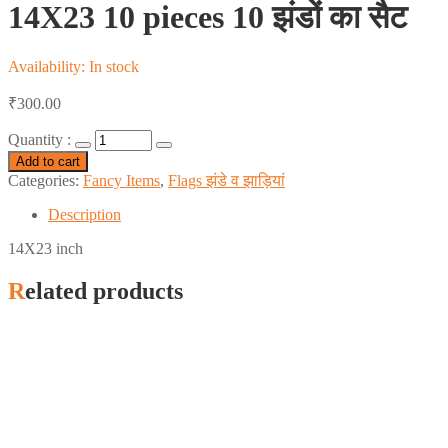
14X23 10 pieces 10 झंडों का सैट
Availability:
In stock
₹
300.00
Quantity :
Add to cart
Categories:
Fancy Items
,
Flags झंडे व झाड़ियां
Description
14X23 inch
Related products