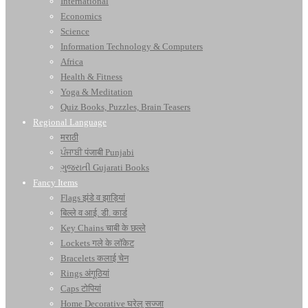
International
Economics
Science
Information Technology & Computers
Africa
Health & Fitness
Yoga & Meditation
Quiz Books, Puzzles, Brain Teasers
Regional Language
मराठी
ਪੰਜਾਬੀ पंजाबी Punjabi
ગુજરાતી Gujarati Books
Fancy Items
Flags झंडे व झाड़ियां
बिल्ले व आई. डी. कार्ड
Key Chains चाबी के छल्ले
Lockets गले के लॉकेट
Bracelets कलाई चेन
Rings अंगूठियां
Caps टोपियां
Home Decorative घरेलू सज्जा