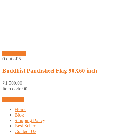
Quick View
0
out of 5
Buddhist Panchsheel Flag 90X60 inch
₹
1,500.00
Item code 90
Add to cart
Home
Blog
Shipping Policy
Best Seller
Contact Us