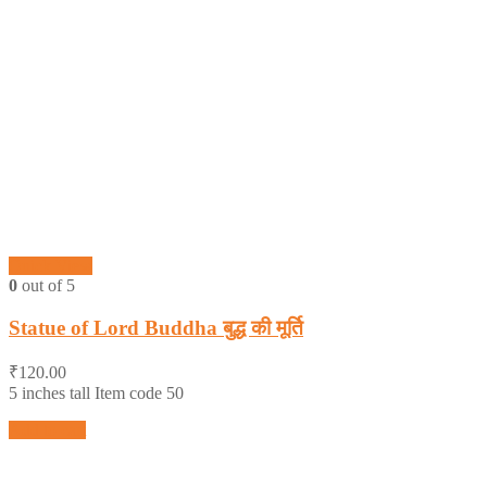
Quick View
0
out of 5
Statue of Lord Buddha बुद्ध की मूर्ति
₹
120.00
5 inches tall Item code 50
Add to cart