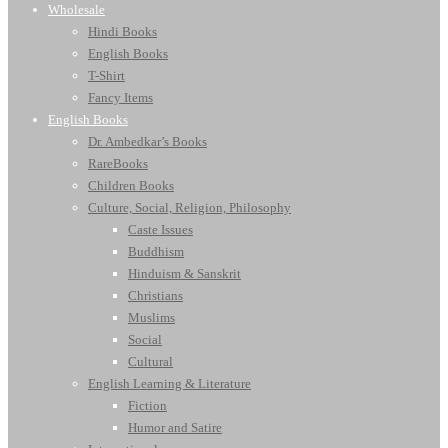
Wholesale
Hindi Books
English Books
T-Shirt
Fancy Items
English Books
Dr. Ambedkar’s Books
RareBooks
Children Books
Culture, Social, Religion, Philosophy
Caste Issues
Buddhism
Hinduism & Sanskrit
Christians
Muslims
Social
Cultural
English Learning & Literature
Fiction
Humor and Satire