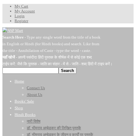
My Cart
My Account
Login
Register
Search Here
- Type any single word from the title of a book
in English or Hindi (for Hindi books) and search. Like from
the title - Annihilation of Caste - type the word - caste.
यहाँ खोजें
- अपनी पसंदीदा हिंदी पुस्तक के शीर्षक में से कोई एक शब्द
टाईप करें: जैसे कि पुस्तक - जाति का संहार - में से - जाति - शब्द हिंदी में टाइप करें।
Search
Home
Contact Us
About Us
Books’ Sale
Shop
Hindi Books
नारी विशेष
डॉ. भीमराव अम्बेडकर की लिखित पुस्तकें
डॉ. भीमराव अम्बेडकर के जीवन व कार्यों पर पुस्तकें