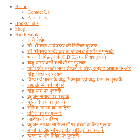
Home
Contact Us
About Us
Books’ Sale
Shop
Hindi Books
नारी विशेष
डॉ. भीमराव अम्बेडकर की लिखित पुस्तकें
डॉ. भीमराव अम्बेडकर के जीवन व कार्यों पर पुस्तकें
भारत के पिछड़े वर्ग (O.B.C.) पर विशेष पुस्तकें
बौद्ध धम्मस्थलों व तीर्थों पर पुस्तकें
पाली और ब्राह्मी भाषा सीखने के लिए, सम्राट अशोक के और
बौद्ध लेखों पर पुस्तकें
विश्व एवं भारत के बौद्ध भिक्खुओं एवं बौद्ध धम्म पर पुस्तकें
सफाईकर्मी वर्ग वर्ग पर
बौद्ध धम्म पर पुस्तकें
बहुजन समाज पर पुस्तकें
गुरु रविदास पर पुस्तकें
शोषित समाज का साहित्य
दलित वर्ग पर पुस्तकें
आदिवासी साहित्य
बहुजन नायक-नायिकाओं पर बच्चों के लिए पुस्तकें
बच्चो के लिए सचित्र बौद्ध चरित्रों पर पुस्तकें
व्यवसाय और निवेश पर पुस्तकें