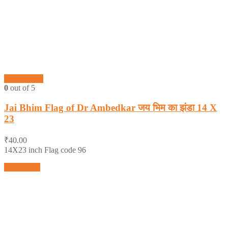
Quick View
0
out of 5
Jai Bhim Flag of Dr Ambedkar जय भिम का झंडा 14 X
23
₹
40.00
14X23 inch Flag code 96
Add to cart