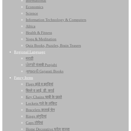
International
Economics
Science
Information Technology & Computers
Africa
Health & Fitness
Yoga & Meditation
Quiz Books, Puzzles, Brain Teasers
Regional Language
मराठी
ਪੰਜਾਬੀ पंजाबी Punjabi
ગુજરાતી Gujarati Books
Fancy Items
Flags झंडे व झाड़ियां
बिल्ले व आई. डी. कार्ड
Key Chains चाबी के छल्ले
Lockets गले के लॉकेट
Bracelets कलाई चेन
Rings अंगूठियां
Caps टोपियां
Home Decorative घरेलू सज्जा