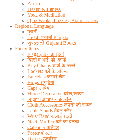
Africa
Health & Fitness
Yoga & Meditation
Quiz Books, Puzzles, Brain Teasers
Regional Language
मराठी
ਪੰਜਾਬੀ पंजाबी Punjabi
ગુજરાતી Gujarati Books
Fancy Items
Flags झंडे व झाड़ियां
बिल्ले व आई. डी. कार्ड
Key Chains चाबी के छल्ले
Lockets गले के लॉकेट
Bracelets कलाई चेन
Rings अंगूठियां
Caps टोपियां
Home Decorative घरेलू सज्जा
Night Lamps नाईट लैम्प
Cloth Accessories कपड़ों की सज्जा
Table Stands टेबल स्टैंड
Wrist Band कलाई पट्टी
Neck Muffler गले का पटका
Calender कलैंडर
Poster पोस्टर
Diaries डायरियां