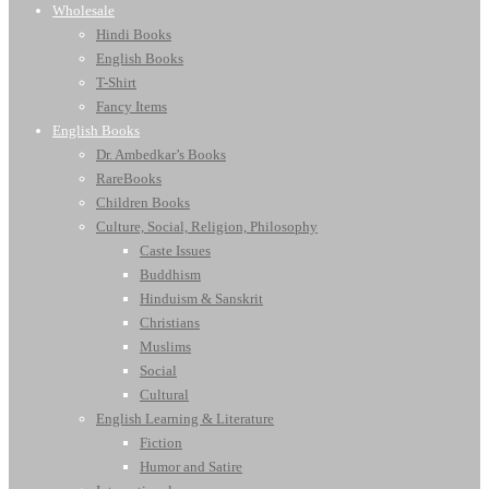
Wholesale
Hindi Books
English Books
T-Shirt
Fancy Items
English Books
Dr. Ambedkar’s Books
RareBooks
Children Books
Culture, Social, Religion, Philosophy
Caste Issues
Buddhism
Hinduism & Sanskrit
Christians
Muslims
Social
Cultural
English Learning & Literature
Fiction
Humor and Satire