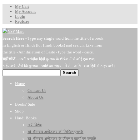
My Cart
My Account
Login
Register
Search Here
- Type any single word from the title of a book
in English or Hindi (for Hindi books) and search. Like from
the title - Annihilation of Caste - type the word - caste.
यहाँ खोजें
- अपनी पसंदीदा हिंदी पुस्तक के शीर्षक में से कोई एक शब्द
टाईप करें: जैसे कि पुस्तक - जाति का संहार - में से - जाति - शब्द हिंदी में टाइप करें।
Search
Home
Contact Us
About Us
Books’ Sale
Shop
Hindi Books
नारी विशेष
डॉ. भीमराव अम्बेडकर की लिखित पुस्तकें
डॉ. भीमराव अम्बेडकर के जीवन व कार्यों पर पुस्तकें