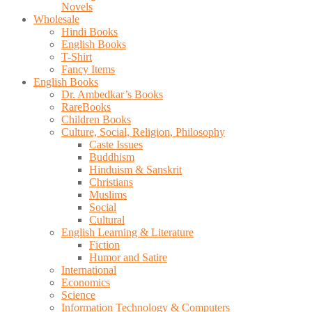
Novels
Wholesale
Hindi Books
English Books
T-Shirt
Fancy Items
English Books
Dr. Ambedkar’s Books
RareBooks
Children Books
Culture, Social, Religion, Philosophy
Caste Issues
Buddhism
Hinduism & Sanskrit
Christians
Muslims
Social
Cultural
English Learning & Literature
Fiction
Humor and Satire
International
Economics
Science
Information Technology & Computers