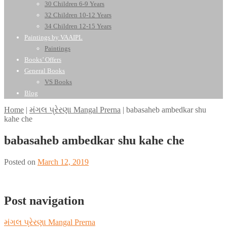
30 Children 6-9 Years
32 Children 10-12 Years
34 Children 12-15 Years
Paintings by VAAIPL
Paintings
Books’ Offers
General Books
VS Books
Blog
Home
|
મંગલ પ્રેરણા Mangal Prerna
|
babasaheb ambedkar shu
kahe che
babasaheb ambedkar shu kahe che
Posted on
March 12, 2019
Post navigation
મંગલ પ્રેરણા Mangal Prerna