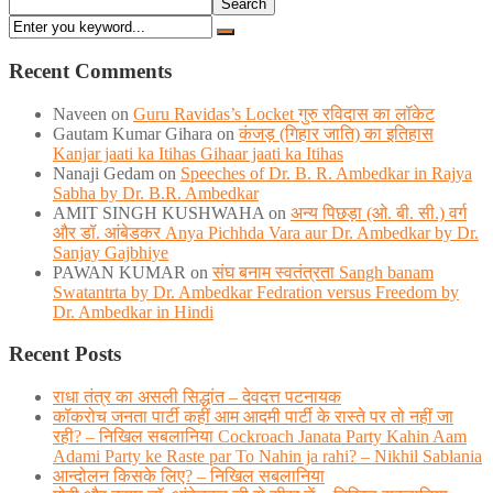
Search
Recent Comments
Naveen
on
Guru Ravidas’s Locket गुरु रविदास का लॉकेट
Gautam Kumar Gihara
on
कंजड़ (गिहार जाति) का इतिहास
Kanjar jaati ka Itihas Gihaar jaati ka Itihas
Nanaji Gedam
on
Speeches of Dr. B. R. Ambedkar in Rajya
Sabha by Dr. B.R. Ambedkar
AMIT SINGH KUSHWAHA
on
अन्य पिछड़ा (ओ. बी. सी.) वर्ग
और डॉ. आंबेडकर Anya Pichhda Vara aur Dr. Ambedkar by Dr.
Sanjay Gajbhiye
PAWAN KUMAR
on
संघ बनाम स्वतंत्रता Sangh banam
Swatantrta by Dr. Ambedkar Fedration versus Freedom by
Dr. Ambedkar in Hindi
Recent Posts
राधा तंत्र का असली सिद्धांत – देवदत्त पटनायक
कॉकरोच जनता पार्टी कहीं आम आदमी पार्टी के रास्ते पर तो नहीं जा
रही? – निखिल सबलानिया Cockroach Janata Party Kahin Aam
Adami Party ke Raste par To Nahin ja rahi? – Nikhil Sablania
आन्दोलन किसके लिए? – निखिल सबलानिया