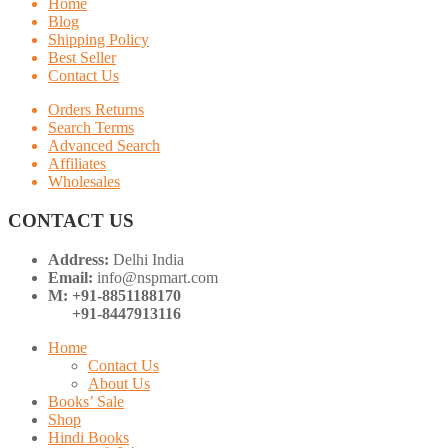
Home
Blog
Shipping Policy
Best Seller
Contact Us
Orders Returns
Search Terms
Advanced Search
Affiliates
Wholesales
CONTACT US
Address:
Delhi India
Email:
info@nspmart.com
M: +91-8851188170
+91-8447913116
Home
Contact Us
About Us
Books’ Sale
Shop
Hindi Books