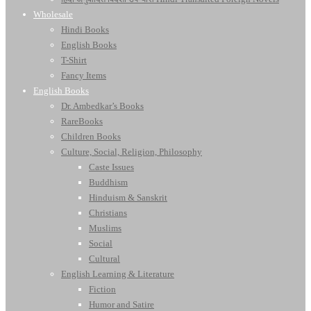
Wholesale
Hindi Books
English Books
T-Shirt
Fancy Items
English Books
Dr. Ambedkar’s Books
RareBooks
Children Books
Culture, Social, Religion, Philosophy
Caste Issues
Buddhism
Hinduism & Sanskrit
Christians
Muslims
Social
Cultural
English Learning & Literature
Fiction
Humor and Satire