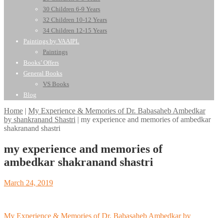
30 Children 6-9 Years
32 Children 10-12 Years
34 Children 12-15 Years
Paintings by VAAIPL
Paintings
Books’ Offers
General Books
VS Books
Blog
Home
|
My Experience & Memories of Dr. Babasaheb Ambedkar
by shankranand Shastri
|
my experience and memories of ambedkar
shakranand shastri
my experience and memories of
ambedkar shakranand shastri
Posted
March 24, 2019
on
Post
My Experience & Memories of Dr. Babasaheb Ambedkar by