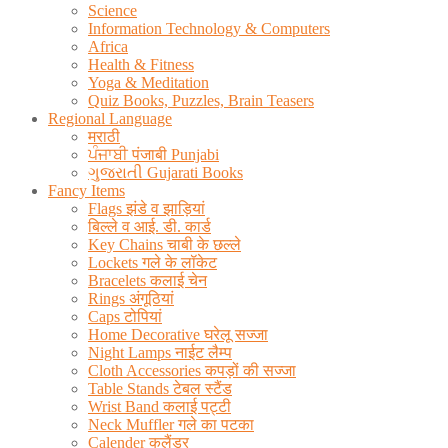
Science
Information Technology & Computers
Africa
Health & Fitness
Yoga & Meditation
Quiz Books, Puzzles, Brain Teasers
Regional Language
मराठी
ਪੰਜਾਬੀ पंजाबी Punjabi
ગુજરાતી Gujarati Books
Fancy Items
Flags झंडे व झाड़ियां
बिल्ले व आई. डी. कार्ड
Key Chains चाबी के छल्ले
Lockets गले के लॉकेट
Bracelets कलाई चेन
Rings अंगूठियां
Caps टोपियां
Home Decorative घरेलू सज्जा
Night Lamps नाईट लैम्प
Cloth Accessories कपड़ों की सज्जा
Table Stands टेबल स्टैंड
Wrist Band कलाई पट्टी
Neck Muffler गले का पटका
Calender कलैंडर