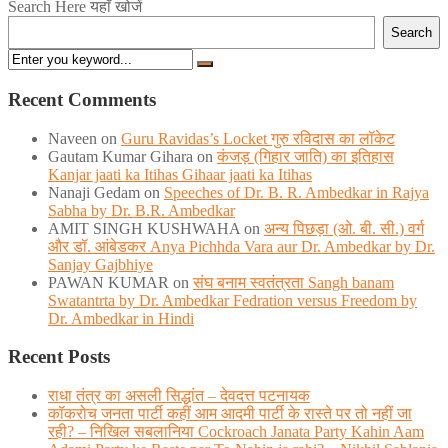
Search Here यहाँ खोजें
Search
Recent Comments
Naveen
on
Guru Ravidas’s Locket गुरु रविदास का लॉकेट
Gautam Kumar Gihara
on
कंजड़ (गिहार जाति) का इतिहास
Kanjar jaati ka Itihas Gihaar jaati ka Itihas
Nanaji Gedam
on
Speeches of Dr. B. R. Ambedkar in Rajya
Sabha by Dr. B.R. Ambedkar
AMIT SINGH KUSHWAHA
on
अन्य पिछड़ा (ओ. बी. सी.) वर्ग
और डॉ. आंबेडकर Anya Pichhda Vara aur Dr. Ambedkar by Dr.
Sanjay Gajbhiye
PAWAN KUMAR
on
संघ बनाम स्वतंत्रता Sangh banam
Swatantrta by Dr. Ambedkar Fedration versus Freedom by
Dr. Ambedkar in Hindi
Recent Posts
राधा तंत्र का असली सिद्धांत – देवदत्त पटनायक
कॉकरोच जनता पार्टी कहीं आम आदमी पार्टी के रास्ते पर तो नहीं जा
रही? – निखिल सबलानिया Cockroach Janata Party Kahin Aam