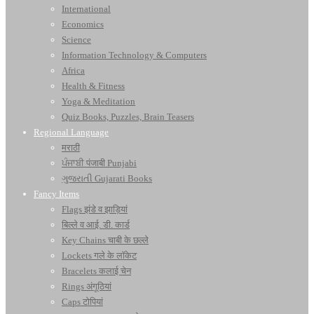
International
Economics
Science
Information Technology & Computers
Africa
Health & Fitness
Yoga & Meditation
Quiz Books, Puzzles, Brain Teasers
Regional Language
मराठी
ਪੰਜਾਬੀ पंजाबी Punjabi
ગુજરાતી Gujarati Books
Fancy Items
Flags झंडे व झाड़ियां
बिल्ले व आई. डी. कार्ड
Key Chains चाबी के छल्ले
Lockets गले के लॉकेट
Bracelets कलाई चेन
Rings अंगूठियां
Caps टोपियां