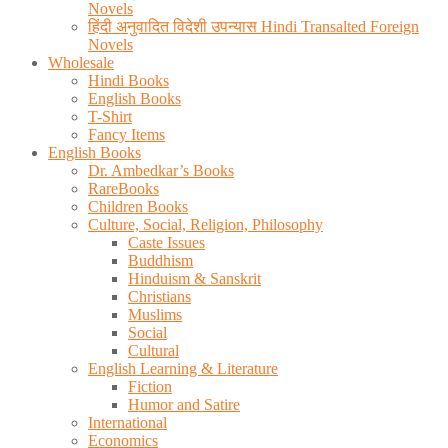
Novels
हिंदी अनुवादित विदेशी उपन्यास Hindi Transalted Foreign
Novels
Wholesale
Hindi Books
English Books
T-Shirt
Fancy Items
English Books
Dr. Ambedkar’s Books
RareBooks
Children Books
Culture, Social, Religion, Philosophy
Caste Issues
Buddhism
Hinduism & Sanskrit
Christians
Muslims
Social
Cultural
English Learning & Literature
Fiction
Humor and Satire
International
Economics