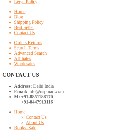
Legal Policy
Home
Blog
Shipping Policy
Best Seller
Contact Us
Orders Returns
Search Terms
Advanced Search
Affiliates
Wholesales
CONTACT US
Address:
Delhi India
Email:
info@nspmart.com
M: +91-8851188170
+91-8447913116
Home
Contact Us
About Us
Books’ Sale