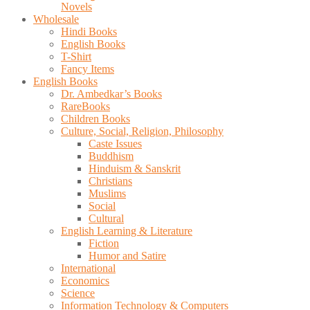
Novels
Wholesale
Hindi Books
English Books
T-Shirt
Fancy Items
English Books
Dr. Ambedkar’s Books
RareBooks
Children Books
Culture, Social, Religion, Philosophy
Caste Issues
Buddhism
Hinduism & Sanskrit
Christians
Muslims
Social
Cultural
English Learning & Literature
Fiction
Humor and Satire
International
Economics
Science
Information Technology & Computers