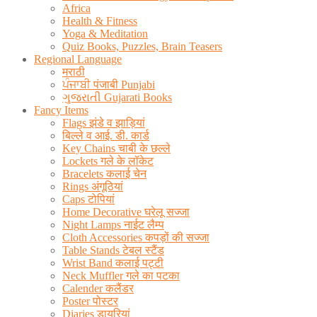
Africa
Health & Fitness
Yoga & Meditation
Quiz Books, Puzzles, Brain Teasers
Regional Language
मराठी
ਪੰਜਾਬੀ पंजाबी Punjabi
ગુજરાતી Gujarati Books
Fancy Items
Flags झंडे व झाड़ियां
बिल्ले व आई. डी. कार्ड
Key Chains चाबी के छल्ले
Lockets गले के लॉकेट
Bracelets कलाई चेन
Rings अंगूठियां
Caps टोपियां
Home Decorative घरेलू सज्जा
Night Lamps नाईट लैम्प
Cloth Accessories कपड़ों की सज्जा
Table Stands टेबल स्टैंड
Wrist Band कलाई पट्टी
Neck Muffler गले का पटका
Calender कलैंडर
Poster पोस्टर
Diaries डायरियां