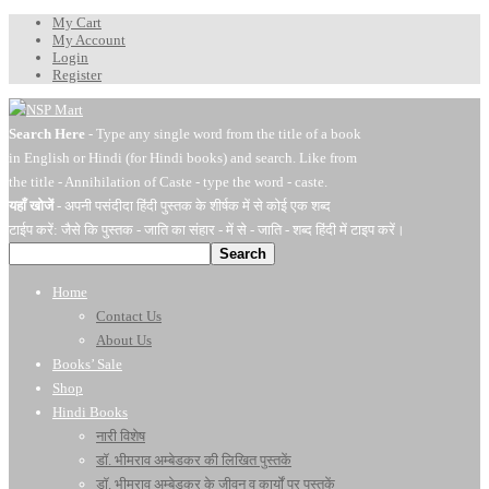
My Cart
My Account
Login
Register
Search Here
- Type any single word from the title of a book
in English or Hindi (for Hindi books) and search. Like from
the title - Annihilation of Caste - type the word - caste.
यहाँ खोजें
- अपनी पसंदीदा हिंदी पुस्तक के शीर्षक में से कोई एक शब्द
टाईप करें: जैसे कि पुस्तक - जाति का संहार - में से - जाति - शब्द हिंदी में टाइप करें।
Search
Home
Contact Us
About Us
Books’ Sale
Shop
Hindi Books
नारी विशेष
डॉ. भीमराव अम्बेडकर की लिखित पुस्तकें
डॉ. भीमराव अम्बेडकर के जीवन व कार्यों पर पुस्तकें