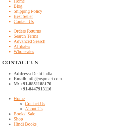
Home
Blog
Shipping Policy
Best Seller
Contact Us
Orders Returns
Search Terms
Advanced Search
Affiliates
Wholesales
CONTACT US
Address:
Delhi India
Email:
info@nspmart.com
M: +91-8851188170
+91-8447913116
Home
Contact Us
About Us
Books’ Sale
Shop
Hindi Books