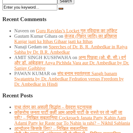
Search
Recent Comments
Naveen
on
Guru Ravidas’s Locket गुरु रविदास का लॉकेट
Gautam Kumar Gihara
on
कंजड़ (गिहार जाति) का इतिहास
Kanjar jaati ka Itihas Gihaar jaati ka Itihas
Nanaji Gedam
on
Speeches of Dr. B. R. Ambedkar in Rajya
Sabha by Dr. B.R. Ambedkar
AMIT SINGH KUSHWAHA
on
अन्य पिछड़ा (ओ. बी. सी.) वर्ग
और डॉ. आंबेडकर Anya Pichhda Vara aur Dr. Ambedkar by Dr.
Sanjay Gajbhiye
PAWAN KUMAR
on
संघ बनाम स्वतंत्रता Sangh banam
Swatantrta by Dr. Ambedkar Fedration versus Freedom by
Dr. Ambedkar in Hindi
Recent Posts
राधा तंत्र का असली सिद्धांत – देवदत्त पटनायक
कॉकरोच जनता पार्टी कहीं आम आदमी पार्टी के रास्ते पर तो नहीं जा
रही? – निखिल सबलानिया Cockroach Janata Party Kahin Aam
Adami Party ke Raste par To Nahin ja rahi? – Nikhil Sablania
आन्दोलन किसके लिए? – निखिल सबलानिया