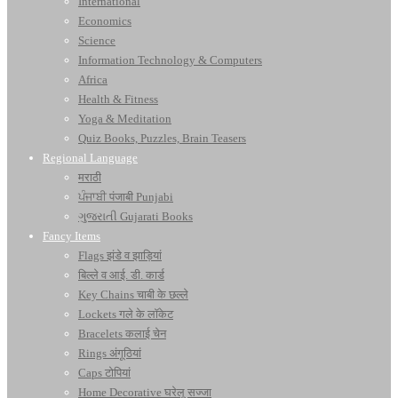
International
Economics
Science
Information Technology & Computers
Africa
Health & Fitness
Yoga & Meditation
Quiz Books, Puzzles, Brain Teasers
Regional Language
मराठी
ਪੰਜਾਬੀ पंजाबी Punjabi
ગુજરાતી Gujarati Books
Fancy Items
Flags झंडे व झाड़ियां
बिल्ले व आई. डी. कार्ड
Key Chains चाबी के छल्ले
Lockets गले के लॉकेट
Bracelets कलाई चेन
Rings अंगूठियां
Caps टोपियां
Home Decorative घरेलू सज्जा