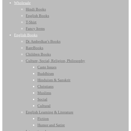
Wholesale
Hindi Books
English Books
T-Shirt
Fancy Items
English Books
Dr. Ambedkar’s Books
RareBooks
Children Books
Culture, Social, Religion, Philosophy
Caste Issues
Buddhism
Hinduism & Sanskrit
Christians
Muslims
Social
Cultural
English Learning & Literature
Fiction
Humor and Satire