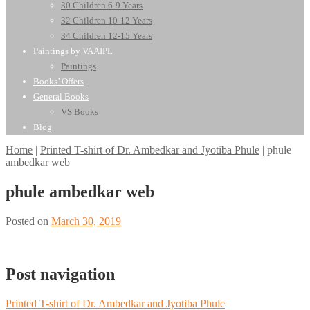
30 Children 6-9 Years
32 Children 10-12 Years
34 Children 12-15 Years
Paintings by VAAIPL
Paintings
Books’ Offers
General Books
VS Books
Blog
Home
|
Printed T-shirt of Dr. Ambedkar and Jyotiba Phule
|
phule
ambedkar web
phule ambedkar web
Posted on
March 30, 2019
Post navigation
Printed T-shirt of Dr. Ambedkar and Jyotiba Phule