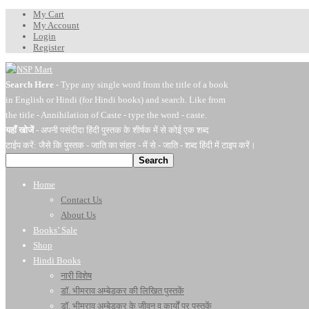
My Cart
My Account
Login
Register
Search Here
- Type any single word from the title of a book
in English or Hindi (for Hindi books) and search. Like from
the title - Annihilation of Caste - type the word - caste.
यहाँ खोजें
- अपनी पसंदीदा हिंदी पुस्तक के शीर्षक में से कोई एक शब्द
टाईप करें: जैसे कि पुस्तक - जाति का संहार - में से - जाति - शब्द हिंदी में टाइप करें।
Search
Home
Contact Us
About Us
Books’ Sale
Shop
Hindi Books
नारी विशेष
डॉ. भीमराव अम्बेडकर की लिखित पुस्तकें
डॉ. भीमराव अम्बेडकर के जीवन व कार्यों पर पुस्तकें