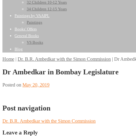
32 Children 10-12 Years
34 Children 12-15 Years
Paintings by VAAIPL
Paintings
Books’ Offers
General Books
VS Books
Blog
Home
|
Dr. B.R. Ambedkar with the Simon Commission
|
Dr Ambedka
Dr Ambedkar in Bombay Legislature
Posted on
May 20, 2019
Post navigation
Dr. B.R. Ambedkar with the Simon Commission
Leave a Reply