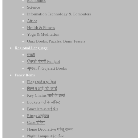
Economics
Science
Information Technology & Computers
Africa
Health & Fitness
Yoga & Meditation
Quiz Books, Puzzles, Brain Teasers
Regional Language
मराठी
ਪੰਜਾਬੀ पंजाबी Punjabi
ગુજરાતી Gujarati Books
Fancy Items
Flags झंडे व झाड़ियां
बिल्ले व आई. डी. कार्ड
Key Chains चाबी के छल्ले
Lockets गले के लॉकेट
Bracelets कलाई चेन
Rings अंगूठियां
Caps टोपियां
Home Decorative घरेलू सज्जा
Night Lamps नाईट लैम्प