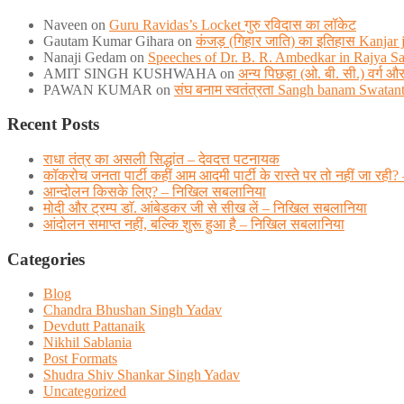
Naveen
on
Guru Ravidas’s Locket गुरु रविदास का लॉकेट
Gautam Kumar Gihara
on
कंजड़ (गिहार जाति) का इतिहास Kanjar ja
Nanaji Gedam
on
Speeches of Dr. B. R. Ambedkar in Rajya S
AMIT SINGH KUSHWAHA
on
अन्य पिछड़ा (ओ. बी. सी.) वर्ग
PAWAN KUMAR
on
संघ बनाम स्वतंत्रता Sangh banam Swatan
Recent Posts
राधा तंत्र का असली सिद्धांत – देवदत्त पटनायक
कॉकरोच जनता पार्टी कहीं आम आदमी पार्टी के रास्ते पर तो नहीं जा
आन्दोलन किसके लिए? – निखिल सबलानिया
मोदी और ट्रम्प डाॅ. आंबेडकर जी से सीख लें – निखिल सबलानिया
आंदोलन समाप्त नहीं, बल्कि शुरू हुआ है – निखिल सबलानिया
Categories
Blog
Chandra Bhushan Singh Yadav
Devdutt Pattanaik
Nikhil Sablania
Post Formats
Shudra Shiv Shankar Singh Yadav
Uncategorized