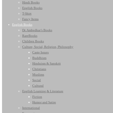
Hindi Books
English Books
T-Shirt
Fancy Items
English Books
Dr. Ambedkar’s Books
RareBooks
Children Books
Culture, Social, Religion, Philosophy
Caste Issues
Buddhism
Hinduism & Sanskrit
Christians
Muslims
Social
Cultural
English Learning & Literature
Fiction
Humor and Satire
International