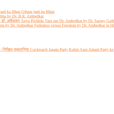
ati ka Itihas Gihaar jaati ka Itihas
abha by Dr. B.R. Ambedkar
 और डॉ. आंबेडकर Anya Pichhda Vara aur Dr. Ambedkar by Dr. Sanjay Gaj
trta by Dr. Ambedkar Fedration versus Freedom by Dr. Ambedkar in H
 रही? – निखिल सबलानिया Cockroach Janata Party Kahin Aam Adami Party ke