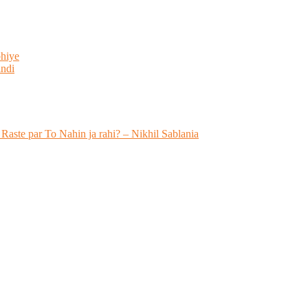
bhiye
indi
 Raste par To Nahin ja rahi? – Nikhil Sablania