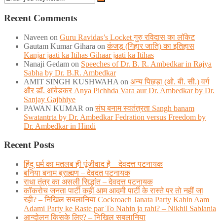
Recent Comments
Naveen
on
Guru Ravidas’s Locket गुरु रविदास का लॉकेट
Gautam Kumar Gihara
on
कंजड़ (गिहार जाति) का इतिहास
Kanjar jaati ka Itihas Gihaar jaati ka Itihas
Nanaji Gedam
on
Speeches of Dr. B. R. Ambedkar in Rajya
Sabha by Dr. B.R. Ambedkar
AMIT SINGH KUSHWAHA
on
अन्य पिछड़ा (ओ. बी. सी.) वर्ग
और डॉ. आंबेडकर Anya Pichhda Vara aur Dr. Ambedkar by Dr.
Sanjay Gajbhiye
PAWAN KUMAR
on
संघ बनाम स्वतंत्रता Sangh banam
Swatantrta by Dr. Ambedkar Fedration versus Freedom by
Dr. Ambedkar in Hindi
Recent Posts
हिंदू धर्म का मतलब ही पूंजीवाद है – देवदत्त पटनायक
बनिया बनाम ब्राह्मण – देवदत पटनायक
राधा तंत्र का असली सिद्धांत – देवदत्त पटनायक
कॉकरोच जनता पार्टी कहीं आम आदमी पार्टी के रास्ते पर तो नहीं जा
रही? – निखिल सबलानिया Cockroach Janata Party Kahin Aam
Adami Party ke Raste par To Nahin ja rahi? – Nikhil Sablania
आन्दोलन किसके लिए? – निखिल सबलानिया