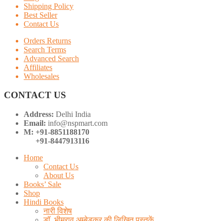
Shipping Policy
Best Seller
Contact Us
Orders Returns
Search Terms
Advanced Search
Affiliates
Wholesales
CONTACT US
Address:
Delhi India
Email:
info@nspmart.com
M: +91-8851188170
+91-8447913116
Home
Contact Us
About Us
Books’ Sale
Shop
Hindi Books
नारी विशेष
डॉ. भीमराव अम्बेडकर की लिखित पुस्तकें