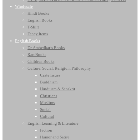
Wholesale
Hindi Books
English Books
T-Shirt
Fancy Items
English Books
Dr. Ambedkar’s Books
RareBooks
Children Books
Culture, Social, Religion, Philosophy
Caste Issues
Buddhism
Hinduism & Sanskrit
Christians
Muslims
Social
Cultural
English Learning & Literature
Fiction
Humor and Satire