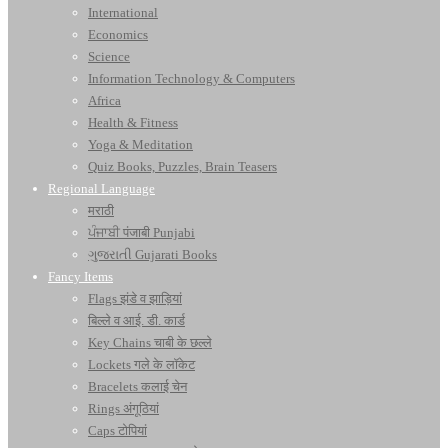
International
Economics
Science
Information Technology & Computers
Africa
Health & Fitness
Yoga & Meditation
Quiz Books, Puzzles, Brain Teasers
Regional Language
मराठी
ਪੰਜਾਬੀ पंजाबी Punjabi
ગુજરાતી Gujarati Books
Fancy Items
Flags झंडे व झाड़ियां
बिल्ले व आई. डी. कार्ड
Key Chains चाबी के छल्ले
Lockets गले के लॉकेट
Bracelets कलाई चेन
Rings अंगूठियां
Caps टोपियां