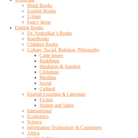
Hindi Books
English Books
T-Shirt
Fancy Items
English Books
Dr. Ambedkar’s Books
RareBooks
Children Books
Culture, Social, Religion, Philosophy
Caste Issues
Buddhism
Hinduism & Sanskrit
Christians
Muslims
Social
Cultural
English Learning & Literature
Fiction
Humor and Satire
International
Economics
Science
Information Technology & Computers
Africa