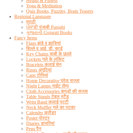
Health & Fitness
Yoga & Meditation
Quiz Books, Puzzles, Brain Teasers
Regional Language
मराठी
ਪੰਜਾਬੀ पंजाबी Punjabi
ગુજરાતી Gujarati Books
Fancy Items
Flags झंडे व झाड़ियां
बिल्ले व आई. डी. कार्ड
Key Chains चाबी के छल्ले
Lockets गले के लॉकेट
Bracelets कलाई चेन
Rings अंगूठियां
Caps टोपियां
Home Decorative घरेलू सज्जा
Night Lamps नाईट लैम्प
Cloth Accessories कपड़ों की सज्जा
Table Stands टेबल स्टैंड
Wrist Band कलाई पट्टी
Neck Muffler गले का पटका
Calender कलैंडर
Poster पोस्टर
Diaries डायरियां
Pens पैन