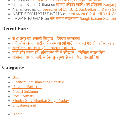
Gautam Kumar Gihara
on
कंजड़ (गिहार जाति) का इतिहास Kanjar ja
Nanaji Gedam
on
Speeches of Dr. B. R. Ambedkar in Rajya S
AMIT SINGH KUSHWAHA
on
अन्य पिछड़ा (ओ. बी. सी.) वर्ग
PAWAN KUMAR
on
संघ बनाम स्वतंत्रता Sangh banam Swatan
Recent Posts
राधा तंत्र का असली सिद्धांत – देवदत्त पटनायक
कॉकरोच जनता पार्टी कहीं आम आदमी पार्टी के रास्ते पर तो नहीं जा
आन्दोलन किसके लिए? – निखिल सबलानिया
मोदी और ट्रम्प डाॅ. आंबेडकर जी से सीख लें – निखिल सबलानिया
आंदोलन समाप्त नहीं, बल्कि शुरू हुआ है – निखिल सबलानिया
Categories
Blog
Chandra Bhushan Singh Yadav
Devdutt Pattanaik
Nikhil Sablania
Post Formats
Shudra Shiv Shankar Singh Yadav
Uncategorized
Home