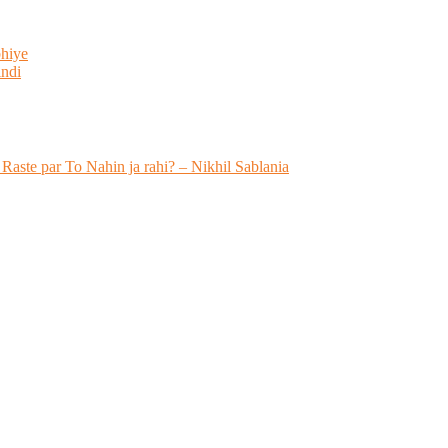
bhiye
indi
 Raste par To Nahin ja rahi? – Nikhil Sablania