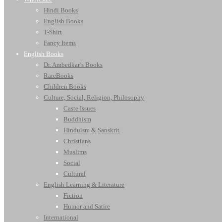
Hindi Books
English Books
T-Shirt
Fancy Items
English Books
Dr. Ambedkar’s Books
RareBooks
Children Books
Culture, Social, Religion, Philosophy
Caste Issues
Buddhism
Hinduism & Sanskrit
Christians
Muslims
Social
Cultural
English Learning & Literature
Fiction
Humor and Satire
International