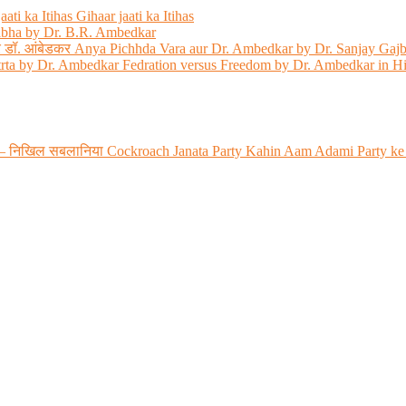
ati ka Itihas Gihaar jaati ka Itihas
abha by Dr. B.R. Ambedkar
 और डॉ. आंबेडकर Anya Pichhda Vara aur Dr. Ambedkar by Dr. Sanjay Gaj
trta by Dr. Ambedkar Fedration versus Freedom by Dr. Ambedkar in H
 रही? – निखिल सबलानिया Cockroach Janata Party Kahin Aam Adami Party ke