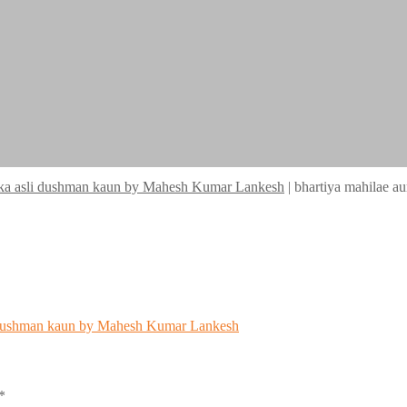
on ka asli dushman kaun by Mahesh Kumar Lankesh
|
bhartiya mahilae au
li dushman kaun by Mahesh Kumar Lankesh
*