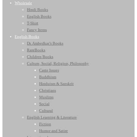
Wholesale
Hindi Books
English Books
T-Shirt
Fancy Items
English Books
Dr. Ambedkar’s Books
RareBooks
Children Books
Culture, Social, Religion, Philosophy
Caste Issues
Buddhism
Hinduism & Sanskrit
Christians
Muslims
Social
Cultural
English Learning & Literature
Fiction
Humor and Satire