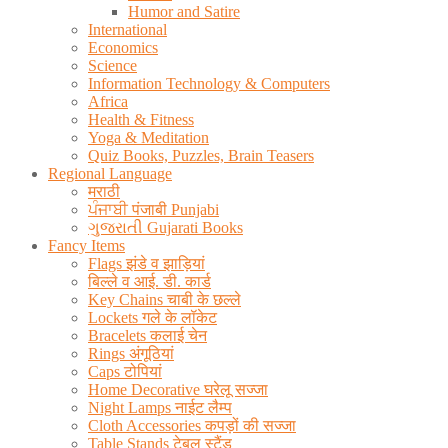
Humor and Satire
International
Economics
Science
Information Technology & Computers
Africa
Health & Fitness
Yoga & Meditation
Quiz Books, Puzzles, Brain Teasers
Regional Language
मराठी
ਪੰਜਾਬੀ पंजाबी Punjabi
ગુજરાતી Gujarati Books
Fancy Items
Flags झंडे व झाड़ियां
बिल्ले व आई. डी. कार्ड
Key Chains चाबी के छल्ले
Lockets गले के लॉकेट
Bracelets कलाई चेन
Rings अंगूठियां
Caps टोपियां
Home Decorative घरेलू सज्जा
Night Lamps नाईट लैम्प
Cloth Accessories कपड़ों की सज्जा
Table Stands टेबल स्टैंड