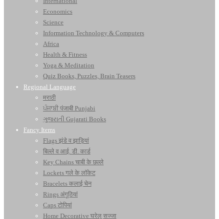
International
Economics
Science
Information Technology & Computers
Africa
Health & Fitness
Yoga & Meditation
Quiz Books, Puzzles, Brain Teasers
Regional Language
मराठी
ਪੰਜਾਬੀ पंजाबी Punjabi
ગુજરાતી Gujarati Books
Fancy Items
Flags झंडे व झाड़ियां
बिल्ले व आई. डी. कार्ड
Key Chains चाबी के छल्ले
Lockets गले के लॉकेट
Bracelets कलाई चेन
Rings अंगूठियां
Caps टोपियां
Home Decorative घरेलू सज्जा