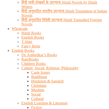
हिंदी भाषी लेखकों के उपन्यास Hindi Novels by Hindi
Writers
हिंदी अनुवादित भारतीय उपन्यास Hindi Translation of Indian
Novels
हिंदी अनुवादित विदेशी उपन्यास Hindi Transalted Foreign
Novels
Wholesale
Hindi Books
English Books
T-Shirt
Fancy Items
English Books
Dr. Ambedkar’s Books
RareBooks
Children Books
Culture, Social, Religion, Philosophy
Caste Issues
Buddhism
Hinduism & Sanskrit
Christians
Muslims
Social
Cultural
English Learning & Literature
Fiction