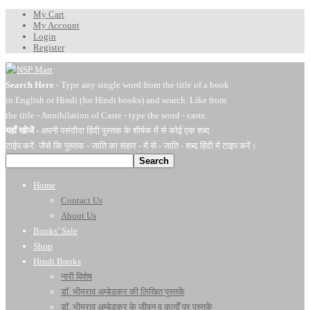
My Cart
My Account
Login
Register
Search Here
- Type any single word from the title of a book
in English or Hindi (for Hindi books) and search. Like from
the title - Annihilation of Caste - type the word - caste.
यहाँ खोजें
- अपनी पसंदीदा हिंदी पुस्तक के शीर्षक में से कोई एक शब्द
टाईप करें: जैसे कि पुस्तक - जाति का संहार - में से - जाति - शब्द हिंदी में टाइप करें।
Search
Home
Contact Us
About Us
Books’ Sale
Shop
Hindi Books
नारी विशेष
डॉ. भीमराव अम्बेडकर की लिखित पुस्तकें
डॉ. भीमराव अम्बेडकर के जीवन व कार्यों पर पुस्तकें