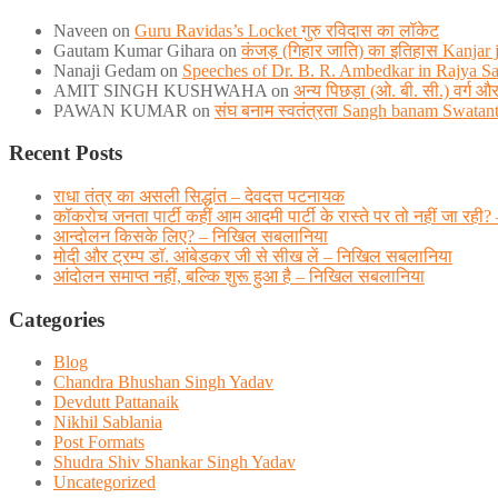
Naveen
on
Guru Ravidas’s Locket गुरु रविदास का लॉकेट
Gautam Kumar Gihara
on
कंजड़ (गिहार जाति) का इतिहास Kanjar ja
Nanaji Gedam
on
Speeches of Dr. B. R. Ambedkar in Rajya S
AMIT SINGH KUSHWAHA
on
अन्य पिछड़ा (ओ. बी. सी.) वर्ग
PAWAN KUMAR
on
संघ बनाम स्वतंत्रता Sangh banam Swatan
Recent Posts
राधा तंत्र का असली सिद्धांत – देवदत्त पटनायक
कॉकरोच जनता पार्टी कहीं आम आदमी पार्टी के रास्ते पर तो नहीं जा
आन्दोलन किसके लिए? – निखिल सबलानिया
मोदी और ट्रम्प डाॅ. आंबेडकर जी से सीख लें – निखिल सबलानिया
आंदोलन समाप्त नहीं, बल्कि शुरू हुआ है – निखिल सबलानिया
Categories
Blog
Chandra Bhushan Singh Yadav
Devdutt Pattanaik
Nikhil Sablania
Post Formats
Shudra Shiv Shankar Singh Yadav
Uncategorized