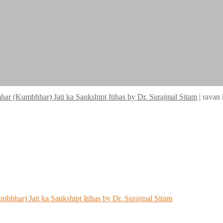
umhar (Kumbhhar) Jati ka Sankshipt Itihas by Dr. Surajmal Sitam
|
ravan 
umbhhar) Jati ka Sankshipt Itihas by Dr. Surajmal Sitam