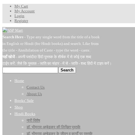
My Cart
My Account
Login
Register
Search Here
- Type any single word from the title of a book
in English or Hindi (for Hindi books) and search. Like from
the title - Annihilation of Caste - type the word - caste.
यहाँ खोजें
- अपनी पसंदीदा हिंदी पुस्तक के शीर्षक में से कोई एक शब्द
टाईप करें: जैसे कि पुस्तक - जाति का संहार - में से - जाति - शब्द हिंदी में टाइप करें।
Search
Home
Contact Us
About Us
Books’ Sale
Shop
Hindi Books
नारी विशेष
डॉ. भीमराव अम्बेडकर की लिखित पुस्तकें
डॉ. भीमराव अम्बेडकर के जीवन व कार्यों पर पुस्तकें