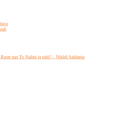
bhiye
indi
 Raste par To Nahin ja rahi? – Nikhil Sablania