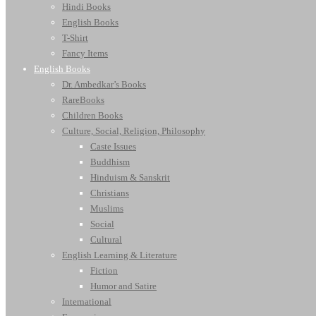
Hindi Books
English Books
T-Shirt
Fancy Items
English Books
Dr. Ambedkar’s Books
RareBooks
Children Books
Culture, Social, Religion, Philosophy
Caste Issues
Buddhism
Hinduism & Sanskrit
Christians
Muslims
Social
Cultural
English Learning & Literature
Fiction
Humor and Satire
International