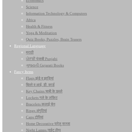
Economics
Science
Information Technology & Computers
Africa
Health & Fitness
Yoga & Meditation
Quiz Books, Puzzles, Brain Teasers
Regional Language
मराठी
ਪੰਜਾਬੀ पंजाबी Punjabi
ગુજરાતી Gujarati Books
Fancy Items
Flags झंडे व झाड़ियां
बिल्ले व आई. डी. कार्ड
Key Chains चाबी के छल्ले
Lockets गले के लॉकेट
Bracelets कलाई चेन
Rings अंगूठियां
Caps टोपियां
Home Decorative घरेलू सज्जा
Night Lamps नाईट लैम्प