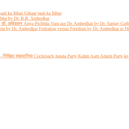
ati ka Itihas Gihaar jaati ka Itihas
abha by Dr. B.R. Ambedkar
 और डॉ. आंबेडकर Anya Pichhda Vara aur Dr. Ambedkar by Dr. Sanjay Gaj
trta by Dr. Ambedkar Fedration versus Freedom by Dr. Ambedkar in H
 रही? – निखिल सबलानिया Cockroach Janata Party Kahin Aam Adami Party ke