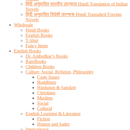
हिंदी अनुवादित भारतीय उपन्यास Hindi Translation of Indian
Novels
हिंदी अनुवादित विदेशी उपन्यास Hindi Transalted Foreign
Novels
Wholesale
Hindi Books
English Books
T-Shirt
Fancy Items
English Books
Dr. Ambedkar’s Books
RareBooks
Children Books
Culture, Social, Religion, Philosophy
Caste Issues
Buddhism
Hinduism & Sanskrit
Christians
Muslims
Social
Cultural
English Learning & Literature
Fiction
Humor and Satire
International