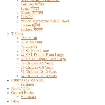
Calender कलैंडर
Poster पोस्टर
Diaries डायरियां
Pens पैन
Vehicle Decorative गाडी की सज्जा
Statues मूर्तियां
Stickers स्टिकर
T-Shirts
36 S Small
38 M Medium
40 L Large
42 XL Extra Large
44 XXL Double Extra Large
46 XXXL Tripple Extra Large
28 Children 3-5 Years
30 Children 6-9 Years
32 Children 10-12 Years
34 Children 12-15 Years
Paintings by VAAIPL
Paintings
Books’ Offers
General Books
VS Books
Blog