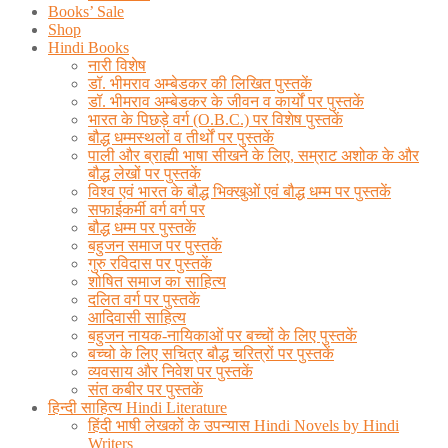
Books’ Sale
Shop
Hindi Books
नारी विशेष
डॉ. भीमराव अम्बेडकर की लिखित पुस्तकें
डॉ. भीमराव अम्बेडकर के जीवन व कार्यों पर पुस्तकें
भारत के पिछड़े वर्ग (O.B.C.) पर विशेष पुस्तकें
बौद्ध धम्मस्थलों व तीर्थों पर पुस्तकें
पाली और ब्राह्मी भाषा सीखने के लिए, सम्राट अशोक के और
बौद्ध लेखों पर पुस्तकें
विश्व एवं भारत के बौद्ध भिक्खुओं एवं बौद्ध धम्म पर पुस्तकें
सफाईकर्मी वर्ग वर्ग पर
बौद्ध धम्म पर पुस्तकें
बहुजन समाज पर पुस्तकें
गुरु रविदास पर पुस्तकें
शोषित समाज का साहित्य
दलित वर्ग पर पुस्तकें
आदिवासी साहित्य
बहुजन नायक-नायिकाओं पर बच्चों के लिए पुस्तकें
बच्चो के लिए सचित्र बौद्ध चरित्रों पर पुस्तकें
व्यवसाय और निवेश पर पुस्तकें
संत कबीर पर पुस्तकें
हिन्दी साहित्य Hindi Literature
हिंदी भाषी लेखकों के उपन्यास Hindi Novels by Hindi
Writers