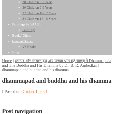
28 Children 3-5 Years
30 Children 6-9 Years
32 Children 10-12 Years
34 Children 12-15 Years
Paintings by VAAIPL
Paintings
Books’ Offers
General Books
VS Books
Blog
Home
|
धम्मपद और भगवान बुद्ध और उनका धम्म बड़े साइज़ में Dhammapada
and The Buddha and His Dhamma by Dr. B. R. Ambedkar
|
dhammapad and buddha and his dhamma
dhammapad and buddha and his dhamma
Posted on
October 1, 2021
Post navigation