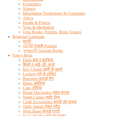
Economics
Science
Information Technology & Computers
Africa
Health & Fitness
Yoga & Meditation
Quiz Books, Puzzles, Brain Teasers
Regional Language
मराठी
ਪੰਜਾਬੀ पंजाबी Punjabi
ગુજરાતી Gujarati Books
Fancy Items
Flags झंडे व झाड़ियां
बिल्ले व आई. डी. कार्ड
Key Chains चाबी के छल्ले
Lockets गले के लॉकेट
Bracelets कलाई चेन
Rings अंगूठियां
Caps टोपियां
Home Decorative घरेलू सज्जा
Night Lamps नाईट लैम्प
Cloth Accessories कपड़ों की सज्जा
Table Stands टेबल स्टैंड
Wrist Band कलाई पट्टी
Neck Muffler गले का पटका