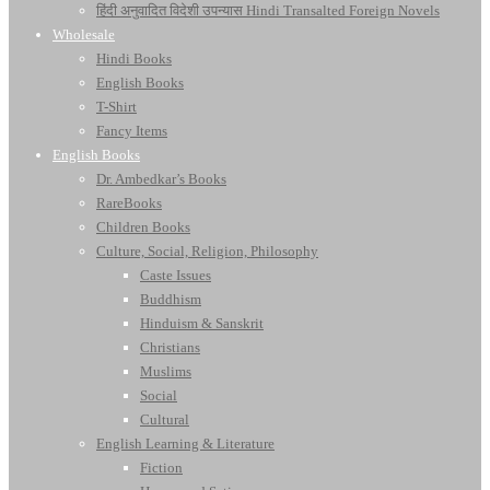
हिंदी अनुवादित विदेशी उपन्यास Hindi Transalted Foreign Novels
Wholesale
Hindi Books
English Books
T-Shirt
Fancy Items
English Books
Dr. Ambedkar’s Books
RareBooks
Children Books
Culture, Social, Religion, Philosophy
Caste Issues
Buddhism
Hinduism & Sanskrit
Christians
Muslims
Social
Cultural
English Learning & Literature
Fiction