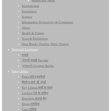
Humor and Satire
International
Economics
Science
Information Technology & Computers
Africa
Health & Fitness
Yoga & Meditation
Quiz Books, Puzzles, Brain Teasers
Regional Language
मराठी
ਪੰਜਾਬੀ पंजाबी Punjabi
ગુજરાતી Gujarati Books
Fancy Items
Flags झंडे व झाड़ियां
बिल्ले व आई. डी. कार्ड
Key Chains चाबी के छल्ले
Lockets गले के लॉकेट
Bracelets कलाई चेन
Rings अंगूठियां
Caps टोपियां