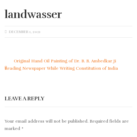
landwasser
POSTED
DECEMBER 1, 2021
ON
Original Hand Oil Painting of Dr. B. R. Ambedkar Ji
Post
Reading Newspaper While Writing Constitution of India
navigation
LEAVE A REPLY
Your email address will not be published.
Required fields are
marked
*