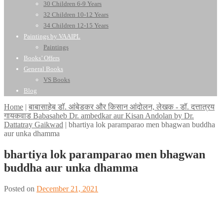
30 Children 6-9 Years
32 Children 10-12 Years
34 Children 12-15 Years
Paintings by VAAIPL
Paintings
Books’ Offers
General Books
VS Books
Blog
Home
|
बाबासाहेब डॉ. आंबेडकर और किसान आंदोलन, लेखक - डॉ. दत्तात्रय
गायकवाड Babasaheb Dr. ambedkar aur Kisan Andolan by Dr.
Dattatray Gaikwad
|
bhartiya lok paramparao men bhagwan buddha
aur unka dhamma
bhartiya lok paramparao men bhagwan
buddha aur unka dhamma
Posted on
December 21, 2021