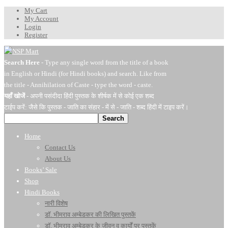
My Cart
My Account
Login
Register
Search Here
- Type any single word from the title of a book
in English or Hindi (for Hindi books) and search. Like from
the title - Annihilation of Caste - type the word - caste.
यहाँ खोजें
- अपनी पसंदीदा हिंदी पुस्तक के शीर्षक में से कोई एक शब्द
टाईप करें: जैसे कि पुस्तक - जाति का संहार - में से - जाति - शब्द हिंदी में टाइप करें।
Search
Home
Contact Us
About Us
Books’ Sale
Shop
Hindi Books
नारी विशेष
डॉ. भीमराव अम्बेडकर की लिखित पुस्तकें
डॉ. भीमराव अम्बेडकर के जीवन व कार्यों पर पुस्तकें