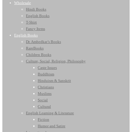
Wholesale
Hindi Books
English Books
T-Shirt
Fancy Items
English Books
Dr. Ambedkar’s Books
RareBooks
Children Books
Culture, Social, Religion, Philosophy
Caste Issues
Buddhism
Hinduism & Sanskrit
Christians
Muslims
Social
Cultural
English Learning & Literature
Fiction
Humor and Satire