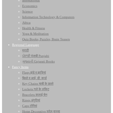
International
Economics
Science
Information Technology & Computers
Africa
Health & Fitness
Yoga & Meditation
Quiz Books, Puzzles, Brain Teasers
Regional Language
मराठी
ਪੰਜਾਬੀ पंजाबी Punjabi
ગુજરાતી Gujarati Books
Fancy Items
Flags झंडे व झाड़ियां
बिल्ले व आई. डी. कार्ड
Key Chains चाबी के छल्ले
Lockets गले के लॉकेट
Bracelets कलाई चेन
Rings अंगूठियां
Caps टोपियां
Home Decorative घरेलू सज्जा