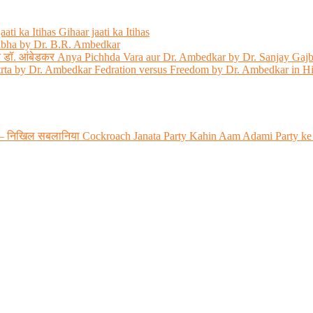
ati ka Itihas Gihaar jaati ka Itihas
abha by Dr. B.R. Ambedkar
 और डॉ. आंबेडकर Anya Pichhda Vara aur Dr. Ambedkar by Dr. Sanjay Gaj
trta by Dr. Ambedkar Fedration versus Freedom by Dr. Ambedkar in H
 रही? – निखिल सबलानिया Cockroach Janata Party Kahin Aam Adami Party ke