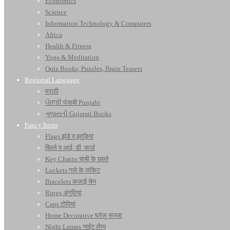
Economics
Science
Information Technology & Computers
Africa
Health & Fitness
Yoga & Meditation
Quiz Books, Puzzles, Brain Teasers
Regional Language
मराठी
ਪੰਜਾਬੀ पंजाबी Punjabi
ગુજરાતી Gujarati Books
Fancy Items
Flags झंडे व झाड़ियां
बिल्ले व आई. डी. कार्ड
Key Chains चाबी के छल्ले
Lockets गले के लॉकेट
Bracelets कलाई चेन
Rings अंगूठियां
Caps टोपियां
Home Decorative घरेलू सज्जा
Night Lamps नाईट लैम्प