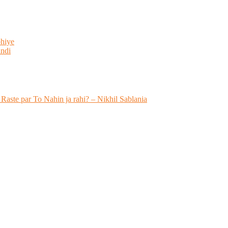
bhiye
indi
 Raste par To Nahin ja rahi? – Nikhil Sablania