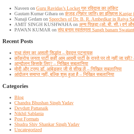
Naveen
on
Guru Ravidas’s Locket गुरु रविदास का लॉकेट
Gautam Kumar Gihara
on
कंजड़ (गिहार जाति) का इतिहास Kanjar ja
Nanaji Gedam
on
Speeches of Dr. B. R. Ambedkar in Rajya S
AMIT SINGH KUSHWAHA
on
अन्य पिछड़ा (ओ. बी. सी.) वर्ग
PAWAN KUMAR
on
संघ बनाम स्वतंत्रता Sangh banam Swatan
Recent Posts
राधा तंत्र का असली सिद्धांत – देवदत्त पटनायक
कॉकरोच जनता पार्टी कहीं आम आदमी पार्टी के रास्ते पर तो नहीं जा
आन्दोलन किसके लिए? – निखिल सबलानिया
मोदी और ट्रम्प डाॅ. आंबेडकर जी से सीख लें – निखिल सबलानिया
आंदोलन समाप्त नहीं, बल्कि शुरू हुआ है – निखिल सबलानिया
Categories
Blog
Chandra Bhushan Singh Yadav
Devdutt Pattanaik
Nikhil Sablania
Post Formats
Shudra Shiv Shankar Singh Yadav
Uncategorized