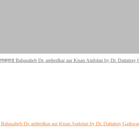
य गायकवाड Babasaheb Dr. ambedkar aur Kisan Andolan by Dr. Dattatray
ाड Babasaheb Dr. ambedkar aur Kisan Andolan by Dr. Dattatray Gaikwa