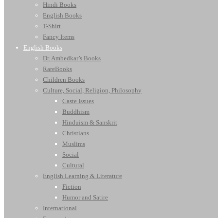
Hindi Books
English Books
T-Shirt
Fancy Items
English Books
Dr. Ambedkar’s Books
RareBooks
Children Books
Culture, Social, Religion, Philosophy
Caste Issues
Buddhism
Hinduism & Sanskrit
Christians
Muslims
Social
Cultural
English Learning & Literature
Fiction
Humor and Satire
International