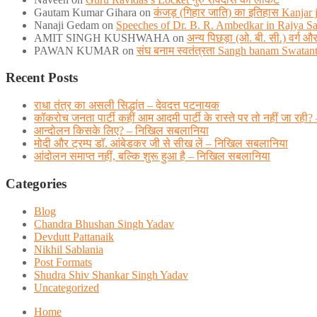
Gautam Kumar Gihara
on
कंजड़ (गिहार जाति) का इतिहास Kanjar ja
Nanaji Gedam
on
Speeches of Dr. B. R. Ambedkar in Rajya S
AMIT SINGH KUSHWAHA
on
अन्य पिछड़ा (ओ. बी. सी.) वर्ग
PAWAN KUMAR
on
संघ बनाम स्वतंत्रता Sangh banam Swatan
Recent Posts
राधा तंत्र का असली सिद्धांत – देवदत्त पटनायक
कॉकरोच जनता पार्टी कहीं आम आदमी पार्टी के रास्ते पर तो नहीं जा
आन्दोलन किसके लिए? – निखिल सबलानिया
मोदी और ट्रम्प डाॅ. आंबेडकर जी से सीख लें – निखिल सबलानिया
आंदोलन समाप्त नहीं, बल्कि शुरू हुआ है – निखिल सबलानिया
Categories
Blog
Chandra Bhushan Singh Yadav
Devdutt Pattanaik
Nikhil Sablania
Post Formats
Shudra Shiv Shankar Singh Yadav
Uncategorized
Home