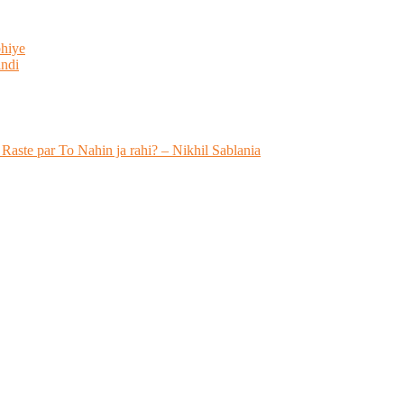
bhiye
indi
 Raste par To Nahin ja rahi? – Nikhil Sablania