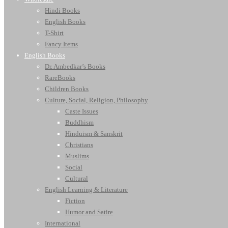
Hindi Books
English Books
T-Shirt
Fancy Items
English Books
Dr. Ambedkar’s Books
RareBooks
Children Books
Culture, Social, Religion, Philosophy
Caste Issues
Buddhism
Hinduism & Sanskrit
Christians
Muslims
Social
Cultural
English Learning & Literature
Fiction
Humor and Satire
International