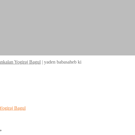
Sankalan Yogiraj Bagul
|
yaden babasaheb ki
 Yogiraj Bagul
*