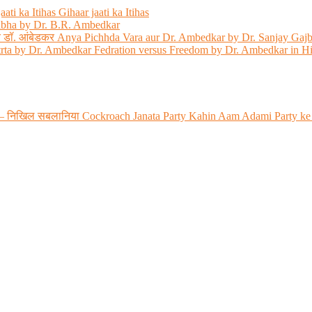
ati ka Itihas Gihaar jaati ka Itihas
abha by Dr. B.R. Ambedkar
 और डॉ. आंबेडकर Anya Pichhda Vara aur Dr. Ambedkar by Dr. Sanjay Gaj
trta by Dr. Ambedkar Fedration versus Freedom by Dr. Ambedkar in H
 रही? – निखिल सबलानिया Cockroach Janata Party Kahin Aam Adami Party ke