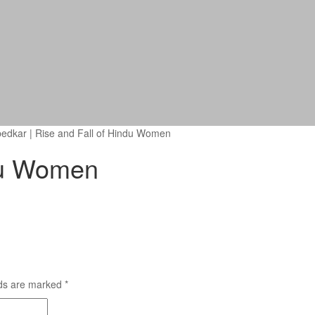
bedkar
|
Rise and Fall of Hindu Women
ndu Women
lds are marked
*