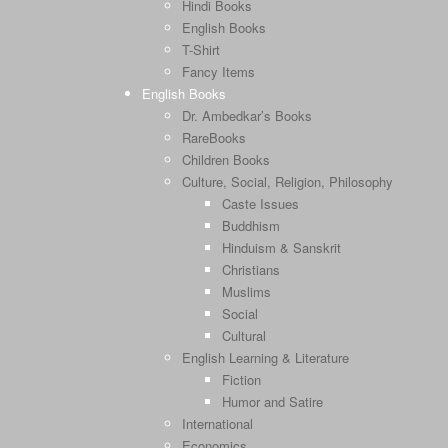
Hindi Books
English Books
T-Shirt
Fancy Items
English Books
Dr. Ambedkar’s Books
RareBooks
Children Books
Culture, Social, Religion, Philosophy
Caste Issues
Buddhism
Hinduism & Sanskrit
Christians
Muslims
Social
Cultural
English Learning & Literature
Fiction
Humor and Satire
International
Economics