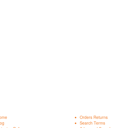
ome
Orders Returns
log
Search Terms