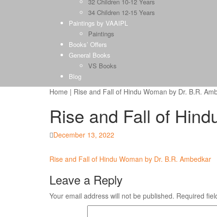
32 Children 10-12 Years
34 Children 12-15 Years
Paintings by VAAIPL
Paintings
Books’ Offers
General Books
VS Books
Blog
Home
|
Rise and Fall of Hindu Woman by Dr. B.R. Am
Rise and Fall of Hi
Posted
December 13, 2022
on
Post
Rise and Fall of Hindu Woman by Dr. B.R. Ambedkar
navigation
Leave a Reply
Your email address will not be published.
Required fie