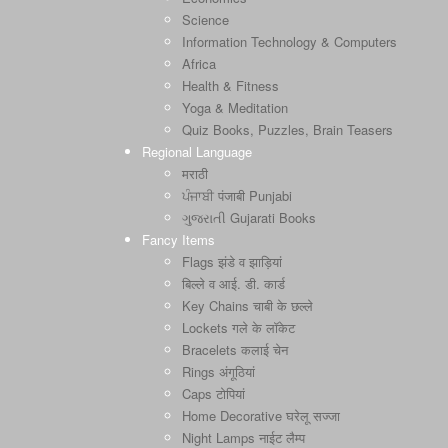
Science
Information Technology & Computers
Africa
Health & Fitness
Yoga & Meditation
Quiz Books, Puzzles, Brain Teasers
Regional Language
मराठी
ਪੰਜਾਬੀ पंजाबी Punjabi
ગુજરાતી Gujarati Books
Fancy Items
Flags झंडे व झाड़ियां
बिल्ले व आई. डी. कार्ड
Key Chains चाबी के छल्ले
Lockets गले के लॉकेट
Bracelets कलाई चेन
Rings अंगूठियां
Caps टोपियां
Home Decorative घरेलू सज्जा
Night Lamps नाईट लैम्प