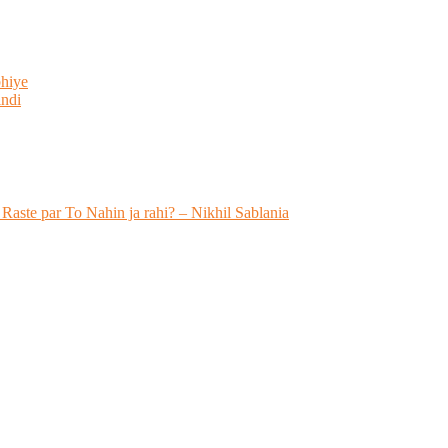
bhiye
indi
 Raste par To Nahin ja rahi? – Nikhil Sablania