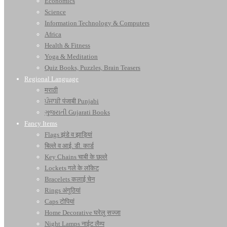
Economics
Science
Information Technology & Computers
Africa
Health & Fitness
Yoga & Meditation
Quiz Books, Puzzles, Brain Teasers
Regional Language
मराठी
ਪੰਜਾਬੀ पंजाबी Punjabi
ગુજરાતી Gujarati Books
Fancy Items
Flags झंडे व झाड़ियां
बिल्ले व आई. डी. कार्ड
Key Chains चाबी के छल्ले
Lockets गले के लॉकेट
Bracelets कलाई चेन
Rings अंगूठियां
Caps टोपियां
Home Decorative घरेलू सज्जा
Night Lamps नाईट लैम्प