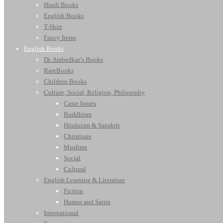
Hindi Books
English Books
T-Shirt
Fancy Items
English Books
Dr. Ambedkar’s Books
RareBooks
Children Books
Culture, Social, Religion, Philosophy
Caste Issues
Buddhism
Hinduism & Sanskrit
Christians
Muslims
Social
Cultural
English Learning & Literature
Fiction
Humor and Satire
International