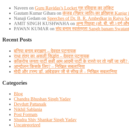
Naveen
on
Guru Ravidas’s Locket गुरु रविदास का लॉकेट
Gautam Kumar Gihara
on
कंजड़ (गिहार जाति) का इतिहास Kanjar ja
Nanaji Gedam
on
Speeches of Dr. B. R. Ambedkar in Rajya S
AMIT SINGH KUSHWAHA
on
अन्य पिछड़ा (ओ. बी. सी.) वर्ग
PAWAN KUMAR
on
संघ बनाम स्वतंत्रता Sangh banam Swatan
Recent Posts
बनिया बनाम ब्राह्मण – देवदत पटनायक
राधा तंत्र का असली सिद्धांत – देवदत्त पटनायक
कॉकरोच जनता पार्टी कहीं आम आदमी पार्टी के रास्ते पर तो नहीं जा
आन्दोलन किसके लिए? – निखिल सबलानिया
मोदी और ट्रम्प डाॅ. आंबेडकर जी से सीख लें – निखिल सबलानिया
Categories
Blog
Chandra Bhushan Singh Yadav
Devdutt Pattanaik
Nikhil Sablania
Post Formats
Shudra Shiv Shankar Singh Yadav
Uncategorized