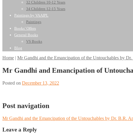
32 Children 10-12 Years
34 Children 12-15 Years
Paintings by VAAIPL
Paintings
Books’ Offers
General Books
VS Books
Blog
Home
|
Mr Gandhi and the Emancipation of the Untouchables by Dr
Mr Gandhi and Emancipation of Untoucha
Posted on
December 13, 2022
Post navigation
Mr Gandhi and the Emancipation of the Untouchables by Dr. B.R. 
Leave a Reply