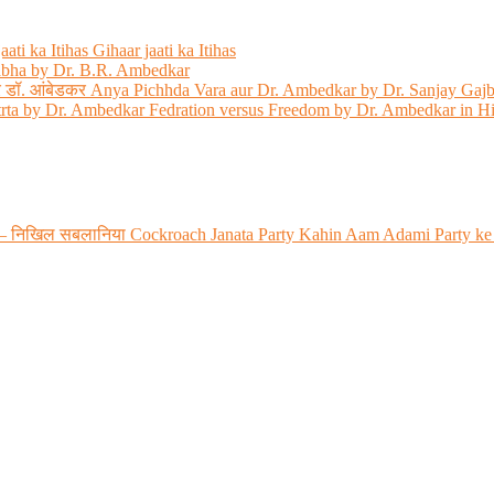
ati ka Itihas Gihaar jaati ka Itihas
abha by Dr. B.R. Ambedkar
 और डॉ. आंबेडकर Anya Pichhda Vara aur Dr. Ambedkar by Dr. Sanjay Gaj
trta by Dr. Ambedkar Fedration versus Freedom by Dr. Ambedkar in H
 रही? – निखिल सबलानिया Cockroach Janata Party Kahin Aam Adami Party ke