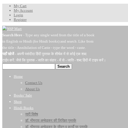
My Cart
My Account
Login
Register
Search Here
- Type any single word from the title of a book
in English or Hindi (for Hindi books) and search. Like from
the title - Annihilation of Caste - type the word - caste.
यहाँ खोजें
- अपनी पसंदीदा हिंदी पुस्तक के शीर्षक में से कोई एक शब्द
टाईप करें: जैसे कि पुस्तक - जाति का संहार - में से - जाति - शब्द हिंदी में टाइप करें।
Search
Home
Contact Us
About Us
Books’ Sale
Shop
Hindi Books
नारी विशेष
डॉ. भीमराव अम्बेडकर की लिखित पुस्तकें
डॉ. भीमराव अम्बेडकर के जीवन व कार्यों पर पुस्तकें