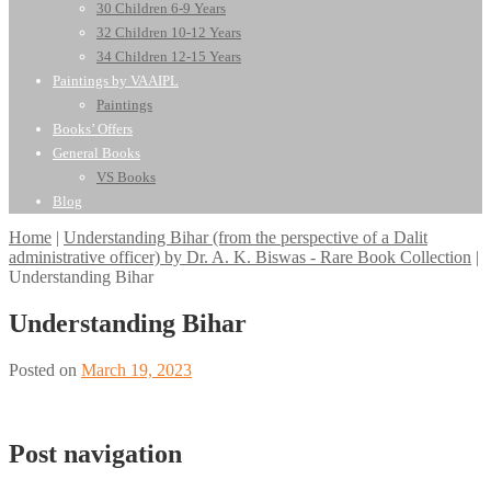
30 Children 6-9 Years
32 Children 10-12 Years
34 Children 12-15 Years
Paintings by VAAIPL
Paintings
Books’ Offers
General Books
VS Books
Blog
Home
|
Understanding Bihar (from the perspective of a Dalit
administrative officer) by Dr. A. K. Biswas - Rare Book Collection
|
Understanding Bihar
Understanding Bihar
Posted on
March 19, 2023
Post navigation