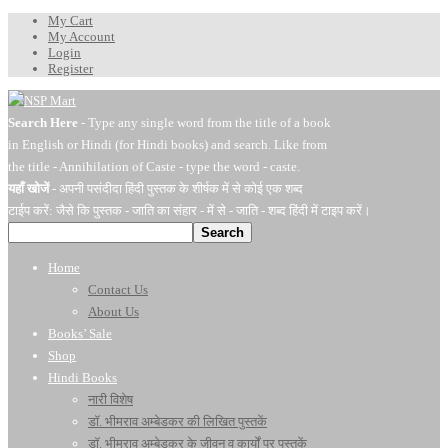
My Cart
My Account
Login
Register
Search Here
- Type any single word from the title of a book
in English or Hindi (for Hindi books) and search. Like from
the title - Annihilation of Caste - type the word - caste.
यहाँ खोजें
- अपनी पसंदीदा हिंदी पुस्तक के शीर्षक में से कोई एक शब्द
टाईप करें: जैसे कि पुस्तक - जाति का संहार - में से - जाति - शब्द हिंदी में टाइप करें।
Search
Home
Contact Us
About Us
Books’ Sale
Shop
Hindi Books
नारी विशेष
डॉ. भीमराव अम्बेडकर की लिखित पुस्तकें
डॉ. भीमराव अम्बेडकर के जीवन व कार्यों पर पुस्तकें