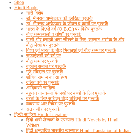
Shop
Hindi Books
नारी विशेष
डॉ. भीमराव अम्बेडकर की लिखित पुस्तकें
डॉ. भीमराव अम्बेडकर के जीवन व कार्यों पर पुस्तकें
भारत के पिछड़े वर्ग (O.B.C.) पर विशेष पुस्तकें
बौद्ध धम्मस्थलों व तीर्थों पर पुस्तकें
पाली और ब्राह्मी भाषा सीखने के लिए, सम्राट अशोक के और
बौद्ध लेखों पर पुस्तकें
विश्व एवं भारत के बौद्ध भिक्खुओं एवं बौद्ध धम्म पर पुस्तकें
सफाईकर्मी वर्ग वर्ग पर
बौद्ध धम्म पर पुस्तकें
बहुजन समाज पर पुस्तकें
गुरु रविदास पर पुस्तकें
शोषित समाज का साहित्य
दलित वर्ग पर पुस्तकें
आदिवासी साहित्य
बहुजन नायक-नायिकाओं पर बच्चों के लिए पुस्तकें
बच्चो के लिए सचित्र बौद्ध चरित्रों पर पुस्तकें
व्यवसाय और निवेश पर पुस्तकें
संत कबीर पर पुस्तकें
हिन्दी साहित्य Hindi Literature
हिंदी भाषी लेखकों के उपन्यास Hindi Novels by Hindi
Writers
हिंदी अनुवादित भारतीय उपन्यास Hindi Translation of Indian