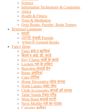
Science
Information Technology & Computers
Africa
Health & Fitness
Yoga & Meditation
Quiz Books, Puzzles, Brain Teasers
Regional Language
मराठी
ਪੰਜਾਬੀ पंजाबी Punjabi
ગુજરાતી Gujarati Books
Fancy Items
Flags झंडे व झाड़ियां
बिल्ले व आई. डी. कार्ड
Key Chains चाबी के छल्ले
Lockets गले के लॉकेट
Bracelets कलाई चेन
Rings अंगूठियां
Caps टोपियां
Home Decorative घरेलू सज्जा
Night Lamps नाईट लैम्प
Cloth Accessories कपड़ों की सज्जा
Table Stands टेबल स्टैंड
Wrist Band कलाई पट्टी
Neck Muffler गले का पटका
Calender कलैंडर