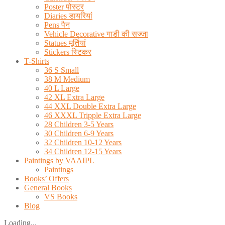
Poster पोस्टर
Diaries डायरियां
Pens पैन
Vehicle Decorative गाडी की सज्जा
Statues मूर्तियां
Stickers स्टिकर
T-Shirts
36 S Small
38 M Medium
40 L Large
42 XL Extra Large
44 XXL Double Extra Large
46 XXXL Tripple Extra Large
28 Children 3-5 Years
30 Children 6-9 Years
32 Children 10-12 Years
34 Children 12-15 Years
Paintings by VAAIPL
Paintings
Books’ Offers
General Books
VS Books
Blog
Loading...