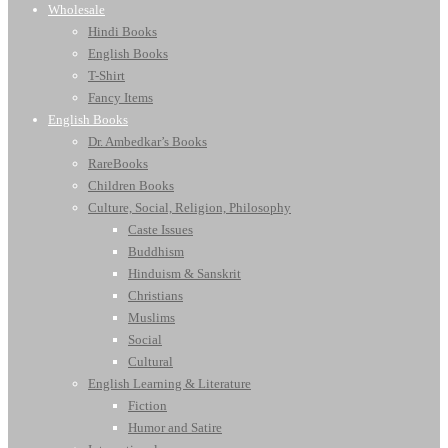
Wholesale
Hindi Books
English Books
T-Shirt
Fancy Items
English Books
Dr. Ambedkar’s Books
RareBooks
Children Books
Culture, Social, Religion, Philosophy
Caste Issues
Buddhism
Hinduism & Sanskrit
Christians
Muslims
Social
Cultural
English Learning & Literature
Fiction
Humor and Satire