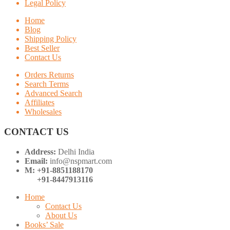
Legal Policy
Home
Blog
Shipping Policy
Best Seller
Contact Us
Orders Returns
Search Terms
Advanced Search
Affiliates
Wholesales
CONTACT US
Address:
Delhi India
Email:
info@nspmart.com
M: +91-8851188170
+91-8447913116
Home
Contact Us
About Us
Books’ Sale