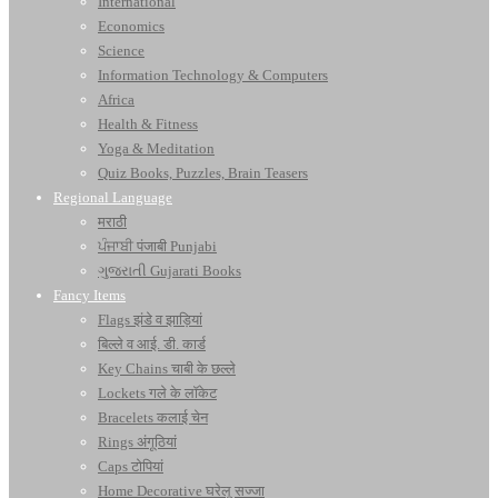
International
Economics
Science
Information Technology & Computers
Africa
Health & Fitness
Yoga & Meditation
Quiz Books, Puzzles, Brain Teasers
Regional Language
मराठी
ਪੰਜਾਬੀ पंजाबी Punjabi
ગુજરાતી Gujarati Books
Fancy Items
Flags झंडे व झाड़ियां
बिल्ले व आई. डी. कार्ड
Key Chains चाबी के छल्ले
Lockets गले के लॉकेट
Bracelets कलाई चेन
Rings अंगूठियां
Caps टोपियां
Home Decorative घरेलू सज्जा