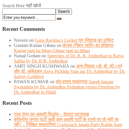
Search Here यहाँ खोजें
Search
Recent Comments
Naveen
on
Guru Ravidas’s Locket गुरु रविदास का लॉकेट
Gautam Kumar Gihara
on
कंजड़ (गिहार जाति) का इतिहास
Kanjar jaati ka Itihas Gihaar jaati ka Itihas
Nanaji Gedam
on
Speeches of Dr. B. R. Ambedkar in Rajya
Sabha by Dr. B.R. Ambedkar
AMIT SINGH KUSHWAHA
on
अन्य पिछड़ा (ओ. बी. सी.) वर्ग
और डॉ. आंबेडकर Anya Pichhda Vara aur Dr. Ambedkar by Dr.
Sanjay Gajbhiye
PAWAN KUMAR
on
संघ बनाम स्वतंत्रता Sangh banam
Swatantrta by Dr. Ambedkar Fedration versus Freedom by
Dr. Ambedkar in Hindi
Recent Posts
राधा तंत्र का असली सिद्धांत – देवदत्त पटनायक
कॉकरोच जनता पार्टी कहीं आम आदमी पार्टी के रास्ते पर तो नहीं जा
रही? – निखिल सबलानिया Cockroach Janata Party Kahin Aam