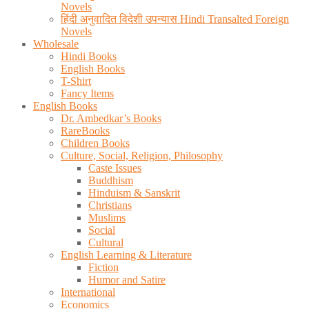
Novels
हिंदी अनुवादित विदेशी उपन्यास Hindi Transalted Foreign
Novels
Wholesale
Hindi Books
English Books
T-Shirt
Fancy Items
English Books
Dr. Ambedkar’s Books
RareBooks
Children Books
Culture, Social, Religion, Philosophy
Caste Issues
Buddhism
Hinduism & Sanskrit
Christians
Muslims
Social
Cultural
English Learning & Literature
Fiction
Humor and Satire
International
Economics