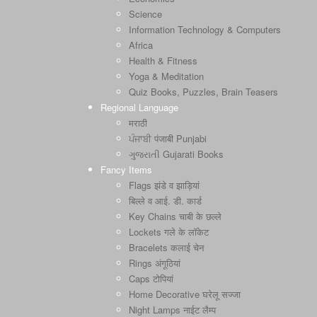
Science
Information Technology & Computers
Africa
Health & Fitness
Yoga & Meditation
Quiz Books, Puzzles, Brain Teasers
Regional Language
मराठी
ਪੰਜਾਬੀ पंजाबी Punjabi
ગુજરાતી Gujarati Books
Fancy Items
Flags झंडे व झाड़ियां
बिल्ले व आई. डी. कार्ड
Key Chains चाबी के छल्ले
Lockets गले के लॉकेट
Bracelets कलाई चेन
Rings अंगूठियां
Caps टोपियां
Home Decorative घरेलू सज्जा
Night Lamps नाईट लैम्प