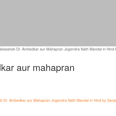
थ मंडल Babasaheb Dr. Ambedkar aur Mahapran Jogendra Nath Mandal in Hind
kar aur mahapran
abasaheb Dr. Ambedkar aur Mahapran Jogendra Nath Mandal in Hind by Sanj