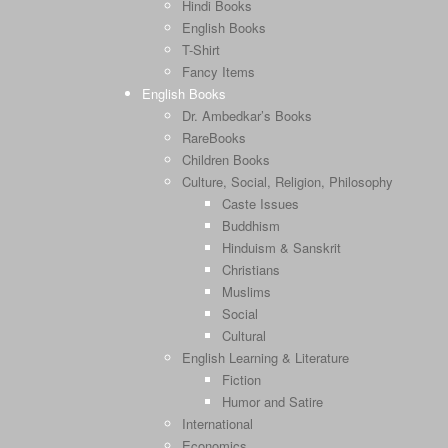
Hindi Books
English Books
T-Shirt
Fancy Items
English Books
Dr. Ambedkar’s Books
RareBooks
Children Books
Culture, Social, Religion, Philosophy
Caste Issues
Buddhism
Hinduism & Sanskrit
Christians
Muslims
Social
Cultural
English Learning & Literature
Fiction
Humor and Satire
International
Economics