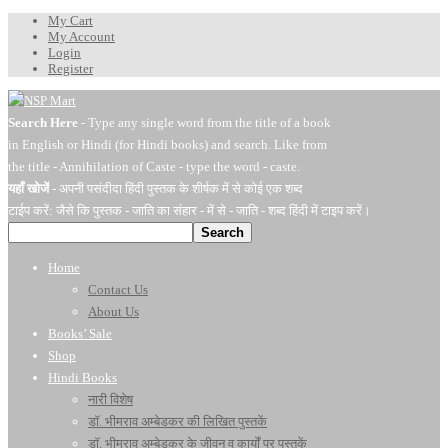
My Cart
My Account
Login
Register
Search Here
- Type any single word from the title of a book
in English or Hindi (for Hindi books) and search. Like from
the title - Annihilation of Caste - type the word - caste.
यहाँ खोजें
- अपनी पसंदीदा हिंदी पुस्तक के शीर्षक में से कोई एक शब्द
टाईप करें: जैसे कि पुस्तक - जाति का संहार - में से - जाति - शब्द हिंदी में टाइप करें।
Search
Home
Contact Us
About Us
Books’ Sale
Shop
Hindi Books
नारी विशेष
डॉ. भीमराव अम्बेडकर की लिखित पुस्तकें
डॉ. भीमराव अम्बेडकर के जीवन व कार्यों पर पुस्तकें