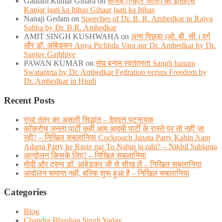
Gautam Kumar Gihara
on
कंजड़ (गिहार जाति) का इतिहास
Kanjar jaati ka Itihas Gihaar jaati ka Itihas
Nanaji Gedam
on
Speeches of Dr. B. R. Ambedkar in Rajya
Sabha by Dr. B.R. Ambedkar
AMIT SINGH KUSHWAHA
on
अन्य पिछड़ा (ओ. बी. सी.) वर्ग
और डॉ. आंबेडकर Anya Pichhda Vara aur Dr. Ambedkar by Dr.
Sanjay Gajbhiye
PAWAN KUMAR
on
संघ बनाम स्वतंत्रता Sangh banam
Swatantrta by Dr. Ambedkar Fedration versus Freedom by
Dr. Ambedkar in Hindi
Recent Posts
राधा तंत्र का असली सिद्धांत – देवदत्त पटनायक
कॉकरोच जनता पार्टी कहीं आम आदमी पार्टी के रास्ते पर तो नहीं जा
रही? – निखिल सबलानिया Cockroach Janata Party Kahin Aam
Adami Party ke Raste par To Nahin ja rahi? – Nikhil Sablania
आन्दोलन किसके लिए? – निखिल सबलानिया
मोदी और ट्रम्प डाॅ. आंबेडकर जी से सीख लें – निखिल सबलानिया
आंदोलन समाप्त नहीं, बल्कि शुरू हुआ है – निखिल सबलानिया
Categories
Blog
Chandra Bhushan Singh Yadav