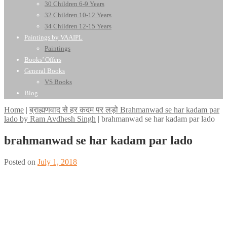
30 Children 6-9 Years
32 Children 10-12 Years
34 Children 12-15 Years
Paintings by VAAIPL
Paintings
Books’ Offers
General Books
VS Books
Blog
Home
|
ब्राह्मणवाद से हर कदम पर लड़ो Brahmanwad se har kadam par
lado by Ram Avdhesh Singh
|
brahmanwad se har kadam par lado
brahmanwad se har kadam par lado
Posted on
July 1, 2018