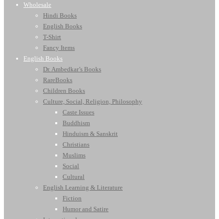
Wholesale
Hindi Books
English Books
T-Shirt
Fancy Items
English Books
Dr. Ambedkar’s Books
RareBooks
Children Books
Culture, Social, Religion, Philosophy
Caste Issues
Buddhism
Hinduism & Sanskrit
Christians
Muslims
Social
Cultural
English Learning & Literature
Fiction
Humor and Satire