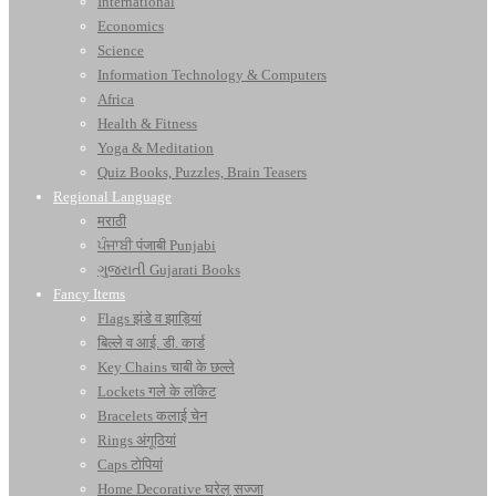
International
Economics
Science
Information Technology & Computers
Africa
Health & Fitness
Yoga & Meditation
Quiz Books, Puzzles, Brain Teasers
Regional Language
मराठी
ਪੰਜਾਬੀ पंजाबी Punjabi
ગુજરાતી Gujarati Books
Fancy Items
Flags झंडे व झाड़ियां
बिल्ले व आई. डी. कार्ड
Key Chains चाबी के छल्ले
Lockets गले के लॉकेट
Bracelets कलाई चेन
Rings अंगूठियां
Caps टोपियां
Home Decorative घरेलू सज्जा