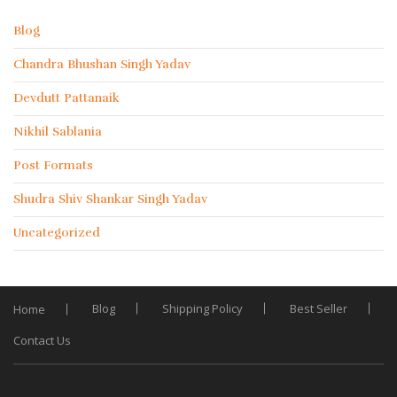
Blog
Chandra Bhushan Singh Yadav
Devdutt Pattanaik
Nikhil Sablania
Post Formats
Shudra Shiv Shankar Singh Yadav
Uncategorized
Blog
Shipping Policy
Best Seller
Home
Contact Us