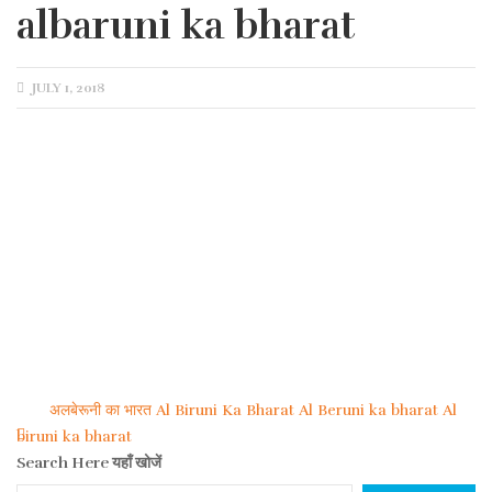
albaruni ka bharat
POSTED
JULY 1, 2018
ON
अलबेरूनी का भारत Al Biruni Ka Bharat Al Beruni ka bharat Al
Post
biruni ka bharat
Search Here यहाँ खोजें
navigation