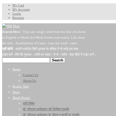
My Cart
My Account
Login
Register
Search Here
- Type any single word from the title of a book
in English or Hindi (for Hindi books) and search. Like from
the title - Annihilation of Caste - type the word - caste.
यहाँ खोजें
- अपनी पसंदीदा हिंदी पुस्तक के शीर्षक में से कोई एक शब्द
टाईप करें: जैसे कि पुस्तक - जाति का संहार - में से - जाति - शब्द हिंदी में टाइप करें।
Search
Home
Contact Us
About Us
Books’ Sale
Shop
Hindi Books
नारी विशेष
डॉ. भीमराव अम्बेडकर की लिखित पुस्तकें
डॉ. भीमराव अम्बेडकर के जीवन व कार्यों पर पुस्तकें