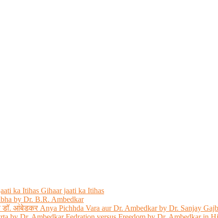
ati ka Itihas Gihaar jaati ka Itihas
abha by Dr. B.R. Ambedkar
 और डॉ. आंबेडकर Anya Pichhda Vara aur Dr. Ambedkar by Dr. Sanjay Gaj
trta by Dr. Ambedkar Fedration versus Freedom by Dr. Ambedkar in H