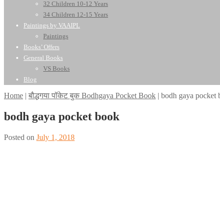
32 Children 10-12 Years
34 Children 12-15 Years
Paintings by VAAIPL
Paintings
Books’ Offers
General Books
VS Books
Blog
Home
|
बौद्धगया पॉकेट बुक Bodhgaya Pocket Book
|
bodh gaya pocket 
bodh gaya pocket book
Posted on
July 1, 2018