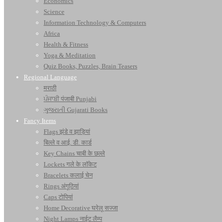
Economics
Science
Information Technology & Computers
Africa
Health & Fitness
Yoga & Meditation
Quiz Books, Puzzles, Brain Teasers
Regional Language
मराठी
ਪੰਜਾਬੀ पंजाबी Punjabi
ગુજરાતી Gujarati Books
Fancy Items
Flags झंडे व झाड़ियां
बिल्ले व आई. डी. कार्ड
Key Chains चाबी के छल्ले
Lockets गले के लॉकेट
Bracelets कलाई चेन
Rings अंगूठियां
Caps टोपियां
Home Decorative घरेलू सज्जा
Night Lamps नाईट लैम्प