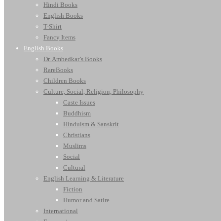
Hindi Books
English Books
T-Shirt
Fancy Items
English Books
Dr. Ambedkar’s Books
RareBooks
Children Books
Culture, Social, Religion, Philosophy
Caste Issues
Buddhism
Hinduism & Sanskrit
Christians
Muslims
Social
Cultural
English Learning & Literature
Fiction
Humor and Satire
International