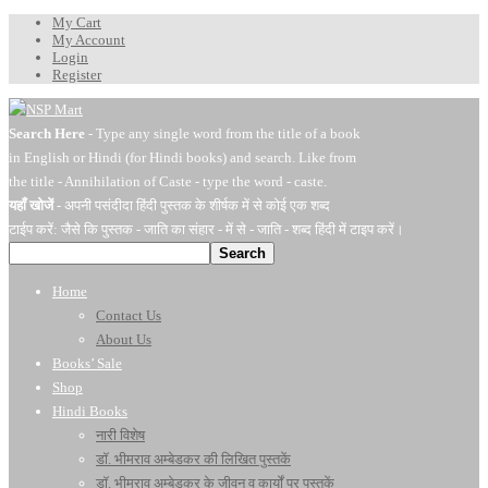
My Cart
My Account
Login
Register
Search Here
- Type any single word from the title of a book
in English or Hindi (for Hindi books) and search. Like from
the title - Annihilation of Caste - type the word - caste.
यहाँ खोजें
- अपनी पसंदीदा हिंदी पुस्तक के शीर्षक में से कोई एक शब्द
टाईप करें: जैसे कि पुस्तक - जाति का संहार - में से - जाति - शब्द हिंदी में टाइप करें।
Search
Home
Contact Us
About Us
Books’ Sale
Shop
Hindi Books
नारी विशेष
डॉ. भीमराव अम्बेडकर की लिखित पुस्तकें
डॉ. भीमराव अम्बेडकर के जीवन व कार्यों पर पुस्तकें