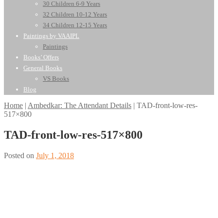
30 Children 6-9 Years
32 Children 10-12 Years
34 Children 12-15 Years
Paintings by VAAIPL
Paintings
Books’ Offers
General Books
VS Books
Blog
Home
|
Ambedkar: The Attendant Details
|
TAD-front-low-res-
517×800
TAD-front-low-res-517×800
Posted on
July 1, 2018