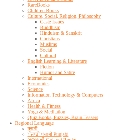
RareBooks
Children Books
Culture, Social, Religion, Philosophy
Caste Issues
Buddhism
Hinduism & Sanskrit
Christians
Muslims
Social
Cultural
English Learning & Literature
Fiction
Humor and Satire
International
Economics
Science
Information Technology & Computers
Africa
Health & Fitness
Yoga & Meditation
Quiz Books, Puzzles, Brain Teasers
Regional Language
मराठी
ਪੰਜਾਬੀ पंजाबी Punjabi
ગુજરાતી Gujarati Books