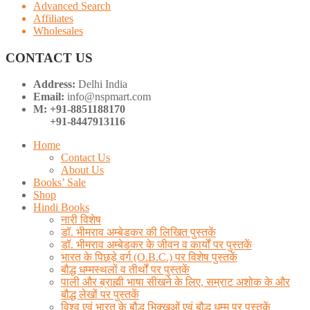
Advanced Search
Affiliates
Wholesales
CONTACT US
Address:
Delhi India
Email:
info@nspmart.com
M: +91-8851188170
+91-8447913116
Home
Contact Us
About Us
Books’ Sale
Shop
Hindi Books
नारी विशेष
डॉ. भीमराव अम्बेडकर की लिखित पुस्तकें
डॉ. भीमराव अम्बेडकर के जीवन व कार्यों पर पुस्तकें
भारत के पिछड़े वर्ग (O.B.C.) पर विशेष पुस्तकें
बौद्ध धम्मस्थलों व तीर्थों पर पुस्तकें
पाली और ब्राह्मी भाषा सीखने के लिए, सम्राट अशोक के और
बौद्ध लेखों पर पुस्तकें
विश्व एवं भारत के बौद्ध भिक्खुओं एवं बौद्ध धम्म पर पुस्तकें