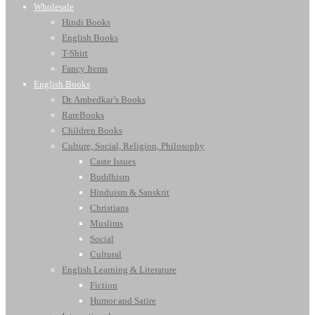
Wholesale
Hindi Books
English Books
T-Shirt
Fancy Items
English Books
Dr. Ambedkar’s Books
RareBooks
Children Books
Culture, Social, Religion, Philosophy
Caste Issues
Buddhism
Hinduism & Sanskrit
Christians
Muslims
Social
Cultural
English Learning & Literature
Fiction
Humor and Satire