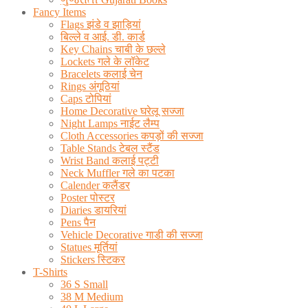
Fancy Items
Flags झंडे व झाड़ियां
बिल्ले व आई. डी. कार्ड
Key Chains चाबी के छल्ले
Lockets गले के लॉकेट
Bracelets कलाई चेन
Rings अंगूठियां
Caps टोपियां
Home Decorative घरेलू सज्जा
Night Lamps नाईट लैम्प
Cloth Accessories कपड़ों की सज्जा
Table Stands टेबल स्टैंड
Wrist Band कलाई पट्टी
Neck Muffler गले का पटका
Calender कलैंडर
Poster पोस्टर
Diaries डायरियां
Pens पैन
Vehicle Decorative गाडी की सज्जा
Statues मूर्तियां
Stickers स्टिकर
T-Shirts
36 S Small
38 M Medium