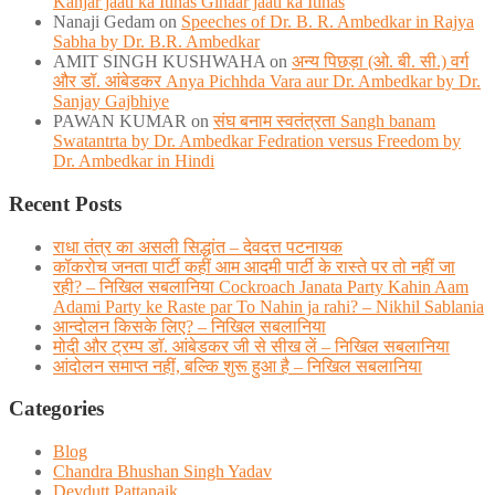
Kanjar jaati ka Itihas Gihaar jaati ka Itihas
Nanaji Gedam
on
Speeches of Dr. B. R. Ambedkar in Rajya
Sabha by Dr. B.R. Ambedkar
AMIT SINGH KUSHWAHA
on
अन्य पिछड़ा (ओ. बी. सी.) वर्ग
और डॉ. आंबेडकर Anya Pichhda Vara aur Dr. Ambedkar by Dr.
Sanjay Gajbhiye
PAWAN KUMAR
on
संघ बनाम स्वतंत्रता Sangh banam
Swatantrta by Dr. Ambedkar Fedration versus Freedom by
Dr. Ambedkar in Hindi
Recent Posts
राधा तंत्र का असली सिद्धांत – देवदत्त पटनायक
कॉकरोच जनता पार्टी कहीं आम आदमी पार्टी के रास्ते पर तो नहीं जा
रही? – निखिल सबलानिया Cockroach Janata Party Kahin Aam
Adami Party ke Raste par To Nahin ja rahi? – Nikhil Sablania
आन्दोलन किसके लिए? – निखिल सबलानिया
मोदी और ट्रम्प डाॅ. आंबेडकर जी से सीख लें – निखिल सबलानिया
आंदोलन समाप्त नहीं, बल्कि शुरू हुआ है – निखिल सबलानिया
Categories
Blog
Chandra Bhushan Singh Yadav
Devdutt Pattanaik