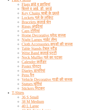
Flags झंडे व झाड़ियां
बिल्ले व आई. डी. कार्ड
Key Chains चाबी के छल्ले
Lockets गले के लॉकेट
Bracelets कलाई चेन
Rings अंगूठियां
Caps टोपियां
Home Decorative घरेलू सज्जा
Night Lamps नाईट लैम्प
Cloth Accessories कपड़ों की सज्जा
Table Stands टेबल स्टैंड
Wrist Band कलाई पट्टी
Neck Muffler गले का पटका
Calender कलैंडर
Poster पोस्टर
Diaries डायरियां
Pens पैन
Vehicle Decorative गाडी की सज्जा
Statues मूर्तियां
Stickers स्टिकर
T-Shirts
36 S Small
38 M Medium
40 L Large