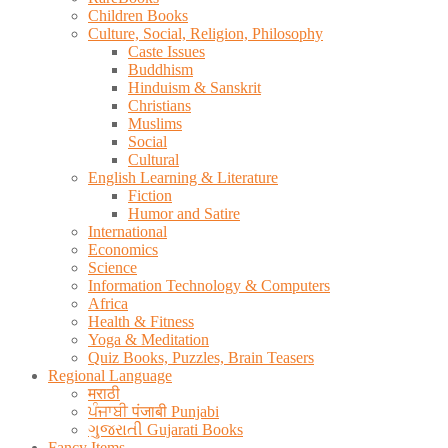
Children Books
Culture, Social, Religion, Philosophy
Caste Issues
Buddhism
Hinduism & Sanskrit
Christians
Muslims
Social
Cultural
English Learning & Literature
Fiction
Humor and Satire
International
Economics
Science
Information Technology & Computers
Africa
Health & Fitness
Yoga & Meditation
Quiz Books, Puzzles, Brain Teasers
Regional Language
मराठी
ਪੰਜਾਬੀ पंजाबी Punjabi
ગુજરાતી Gujarati Books
Fancy Items