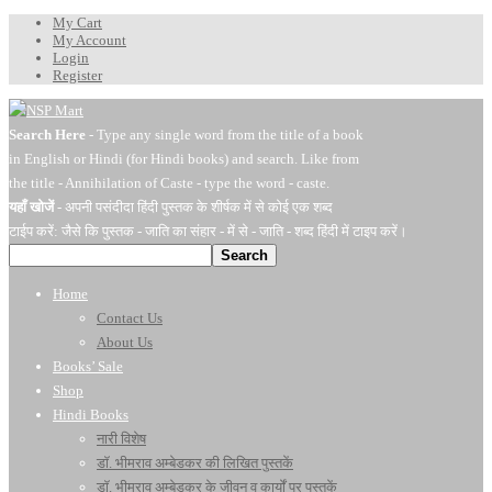
My Cart
My Account
Login
Register
Search Here
- Type any single word from the title of a book
in English or Hindi (for Hindi books) and search. Like from
the title - Annihilation of Caste - type the word - caste.
यहाँ खोजें
- अपनी पसंदीदा हिंदी पुस्तक के शीर्षक में से कोई एक शब्द
टाईप करें: जैसे कि पुस्तक - जाति का संहार - में से - जाति - शब्द हिंदी में टाइप करें।
Search
Home
Contact Us
About Us
Books’ Sale
Shop
Hindi Books
नारी विशेष
डॉ. भीमराव अम्बेडकर की लिखित पुस्तकें
डॉ. भीमराव अम्बेडकर के जीवन व कार्यों पर पुस्तकें