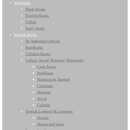
Wholesale
Hindi Books
English Books
T-Shirt
Fancy Items
English Books
Dr. Ambedkar’s Books
RareBooks
Children Books
Culture, Social, Religion, Philosophy
Caste Issues
Buddhism
Hinduism & Sanskrit
Christians
Muslims
Social
Cultural
English Learning & Literature
Fiction
Humor and Satire