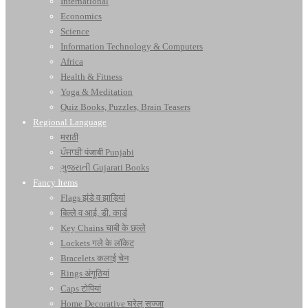
International
Economics
Science
Information Technology & Computers
Africa
Health & Fitness
Yoga & Meditation
Quiz Books, Puzzles, Brain Teasers
Regional Language
मराठी
ਪੰਜਾਬੀ पंजाबी Punjabi
ગુજરાતી Gujarati Books
Fancy Items
Flags झंडे व झाड़ियां
बिल्ले व आई. डी. कार्ड
Key Chains चाबी के छल्ले
Lockets गले के लॉकेट
Bracelets कलाई चेन
Rings अंगूठियां
Caps टोपियां
Home Decorative घरेलू सज्जा