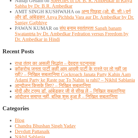
Nanaji Gedam
on
Speeches of Dr. B. R. Ambedkar in Rajya
Sabha by Dr. B.R. Ambedkar
AMIT SINGH KUSHWAHA
on
अन्य पिछड़ा (ओ. बी. सी.) वर्ग
और डॉ. आंबेडकर Anya Pichhda Vara aur Dr. Ambedkar by Dr.
Sanjay Gajbhiye
PAWAN KUMAR
on
संघ बनाम स्वतंत्रता Sangh banam
Swatantrta by Dr. Ambedkar Fedration versus Freedom by
Dr. Ambedkar in Hindi
Recent Posts
राधा तंत्र का असली सिद्धांत – देवदत्त पटनायक
कॉकरोच जनता पार्टी कहीं आम आदमी पार्टी के रास्ते पर तो नहीं जा
रही? – निखिल सबलानिया Cockroach Janata Party Kahin Aam
Adami Party ke Raste par To Nahin ja rahi? – Nikhil Sablania
आन्दोलन किसके लिए? – निखिल सबलानिया
मोदी और ट्रम्प डाॅ. आंबेडकर जी से सीख लें – निखिल सबलानिया
आंदोलन समाप्त नहीं, बल्कि शुरू हुआ है – निखिल सबलानिया
Categories
Blog
Chandra Bhushan Singh Yadav
Devdutt Pattanaik
Nikhil Sablania