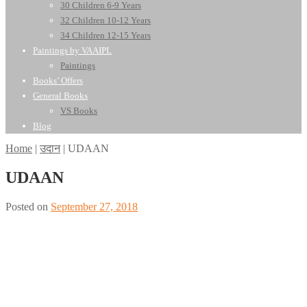
30 Children 6-9 Years
32 Children 10-12 Years
34 Children 12-15 Years
Paintings by VAAIPL
Paintings
Books’ Offers
General Books
VS Books
Blog
Home
|
उदान
|
UDAAN
UDAAN
Posted on
September 27, 2018