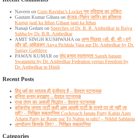
Naveen
on
Guru Ravidas’s Locket गुरु रविदास का लॉकेट
Gautam Kumar Gihara
on
कंजड़ (गिहार जाति) का इतिहास
Kanjar jaati ka Itihas Gihaar jaati ka Itihas
Nanaji Gedam
on
Speeches of Dr. B. R. Ambedkar in Rajya
Sabha by Dr. B.R. Ambedkar
AMIT SINGH KUSHWAHA
on
अन्य पिछड़ा (ओ. बी. सी.) वर्ग
और डॉ. आंबेडकर Anya Pichhda Vara aur Dr. Ambedkar by Dr.
Sanjay Gajbhiye
PAWAN KUMAR
on
संघ बनाम स्वतंत्रता Sangh banam
Swatantrta by Dr. Ambedkar Fedration versus Freedom by
Dr. Ambedkar in Hindi
Recent Posts
हिंदू धर्म का मतलब ही पूंजीवाद है – देवदत्त पटनायक
बनिया बनाम ब्राह्मण – देवदत पटनायक
राधा तंत्र का असली सिद्धांत – देवदत्त पटनायक
कॉकरोच जनता पार्टी कहीं आम आदमी पार्टी के रास्ते पर तो नहीं जा
रही? – निखिल सबलानिया Cockroach Janata Party Kahin Aam
Adami Party ke Raste par To Nahin ja rahi? – Nikhil Sablania
आन्दोलन किसके लिए? – निखिल सबलानिया
Categories