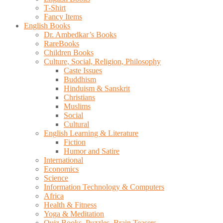
T-Shirt
Fancy Items
English Books
Dr. Ambedkar’s Books
RareBooks
Children Books
Culture, Social, Religion, Philosophy
Caste Issues
Buddhism
Hinduism & Sanskrit
Christians
Muslims
Social
Cultural
English Learning & Literature
Fiction
Humor and Satire
International
Economics
Science
Information Technology & Computers
Africa
Health & Fitness
Yoga & Meditation
Quiz Books, Puzzles, Brain Teasers