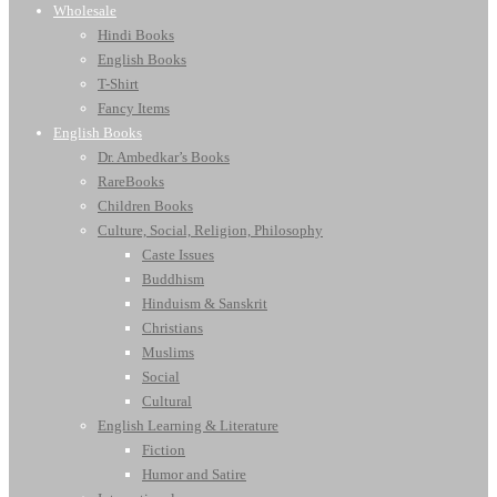
Wholesale
Hindi Books
English Books
T-Shirt
Fancy Items
English Books
Dr. Ambedkar’s Books
RareBooks
Children Books
Culture, Social, Religion, Philosophy
Caste Issues
Buddhism
Hinduism & Sanskrit
Christians
Muslims
Social
Cultural
English Learning & Literature
Fiction
Humor and Satire