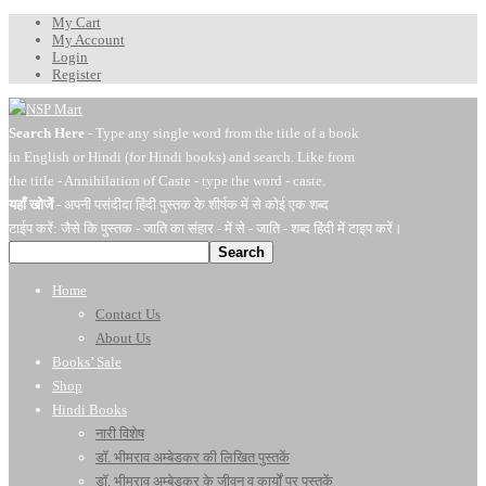
My Cart
My Account
Login
Register
Search Here
- Type any single word from the title of a book
in English or Hindi (for Hindi books) and search. Like from
the title - Annihilation of Caste - type the word - caste.
यहाँ खोजें
- अपनी पसंदीदा हिंदी पुस्तक के शीर्षक में से कोई एक शब्द
टाईप करें: जैसे कि पुस्तक - जाति का संहार - में से - जाति - शब्द हिंदी में टाइप करें।
Search
Home
Contact Us
About Us
Books’ Sale
Shop
Hindi Books
नारी विशेष
डॉ. भीमराव अम्बेडकर की लिखित पुस्तकें
डॉ. भीमराव अम्बेडकर के जीवन व कार्यों पर पुस्तकें