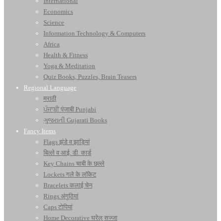
International
Economics
Science
Information Technology & Computers
Africa
Health & Fitness
Yoga & Meditation
Quiz Books, Puzzles, Brain Teasers
Regional Language
मराठी
ਪੰਜਾਬੀ पंजाबी Punjabi
ગુજરાતી Gujarati Books
Fancy Items
Flags झंडे व झाड़ियां
बिल्ले व आई. डी. कार्ड
Key Chains चाबी के छल्ले
Lockets गले के लॉकेट
Bracelets कलाई चेन
Rings अंगूठियां
Caps टोपियां
Home Decorative घरेलू सज्जा