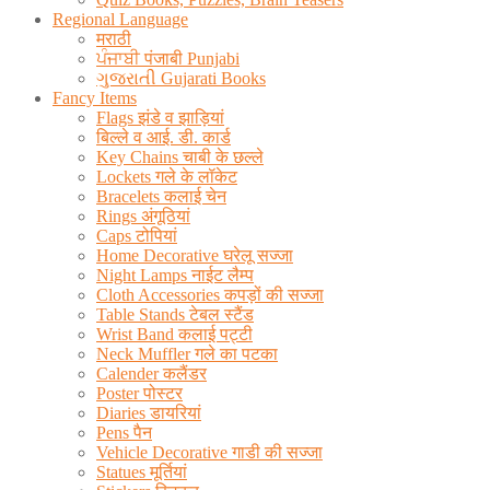
Regional Language
मराठी
ਪੰਜਾਬੀ पंजाबी Punjabi
ગુજરાતી Gujarati Books
Fancy Items
Flags झंडे व झाड़ियां
बिल्ले व आई. डी. कार्ड
Key Chains चाबी के छल्ले
Lockets गले के लॉकेट
Bracelets कलाई चेन
Rings अंगूठियां
Caps टोपियां
Home Decorative घरेलू सज्जा
Night Lamps नाईट लैम्प
Cloth Accessories कपड़ों की सज्जा
Table Stands टेबल स्टैंड
Wrist Band कलाई पट्टी
Neck Muffler गले का पटका
Calender कलैंडर
Poster पोस्टर
Diaries डायरियां
Pens पैन
Vehicle Decorative गाडी की सज्जा
Statues मूर्तियां