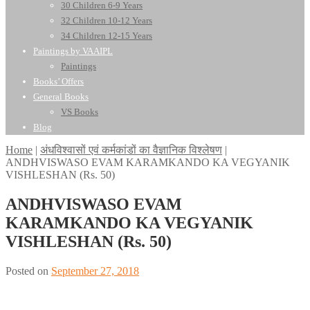
30 Children 6-9 Years
32 Children 10-12 Years
34 Children 12-15 Years
Paintings by VAAIPL
Paintings
Books’ Offers
General Books
VS Books
Blog
Home
|
अंधविश्वासों एवं कर्मकांडों का वैज्ञानिक विश्लेषण
|
ANDHVISWASO EVAM KARAMKANDO KA VEGYANIK
VISHLESHAN (Rs. 50)
ANDHVISWASO EVAM
KARAMKANDO KA VEGYANIK
VISHLESHAN (Rs. 50)
Posted on
September 27, 2018