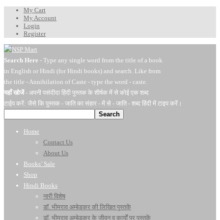
My Cart
My Account
Login
Register
Search Here
- Type any single word from the title of a book
in English or Hindi (for Hindi books) and search. Like from
the title - Annihilation of Caste - type the word - caste.
यहाँ खोजें
- अपनी पसंदीदा हिंदी पुस्तक के शीर्षक में से कोई एक शब्द
टाईप करें: जैसे कि पुस्तक - जाति का संहार - में से - जाति - शब्द हिंदी में टाइप करें।
Search
Home
Contact Us
About Us
Books’ Sale
Shop
Hindi Books
नारी विशेष
डॉ. भीमराव अम्बेडकर की लिखित पुस्तकें
डॉ. भीमराव अम्बेडकर के जीवन व कार्यों पर पुस्तकें