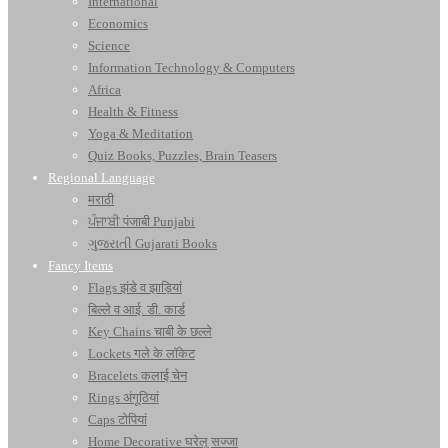
International
Economics
Science
Information Technology & Computers
Africa
Health & Fitness
Yoga & Meditation
Quiz Books, Puzzles, Brain Teasers
Regional Language
मराठी
ਪੰਜਾਬੀ पंजाबी Punjabi
ગુજરાતી Gujarati Books
Fancy Items
Flags झंडे व झाड़ियां
बिल्ले व आई. डी. कार्ड
Key Chains चाबी के छल्ले
Lockets गले के लॉकेट
Bracelets कलाई चेन
Rings अंगूठियां
Caps टोपियां
Home Decorative घरेलू सज्जा