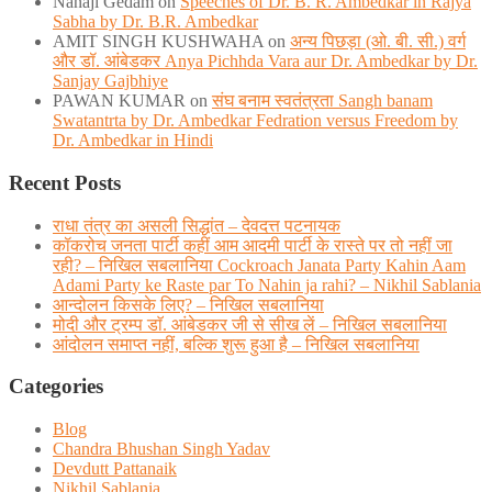
Nanaji Gedam
on
Speeches of Dr. B. R. Ambedkar in Rajya
Sabha by Dr. B.R. Ambedkar
AMIT SINGH KUSHWAHA
on
अन्य पिछड़ा (ओ. बी. सी.) वर्ग
और डॉ. आंबेडकर Anya Pichhda Vara aur Dr. Ambedkar by Dr.
Sanjay Gajbhiye
PAWAN KUMAR
on
संघ बनाम स्वतंत्रता Sangh banam
Swatantrta by Dr. Ambedkar Fedration versus Freedom by
Dr. Ambedkar in Hindi
Recent Posts
राधा तंत्र का असली सिद्धांत – देवदत्त पटनायक
कॉकरोच जनता पार्टी कहीं आम आदमी पार्टी के रास्ते पर तो नहीं जा
रही? – निखिल सबलानिया Cockroach Janata Party Kahin Aam
Adami Party ke Raste par To Nahin ja rahi? – Nikhil Sablania
आन्दोलन किसके लिए? – निखिल सबलानिया
मोदी और ट्रम्प डाॅ. आंबेडकर जी से सीख लें – निखिल सबलानिया
आंदोलन समाप्त नहीं, बल्कि शुरू हुआ है – निखिल सबलानिया
Categories
Blog
Chandra Bhushan Singh Yadav
Devdutt Pattanaik
Nikhil Sablania