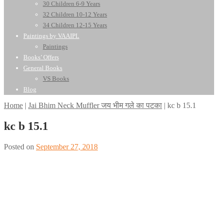
30 Children 6-9 Years
32 Children 10-12 Years
34 Children 12-15 Years
Paintings by VAAIPL
Paintings
Books’ Offers
General Books
VS Books
Blog
Home
|
Jai Bhim Neck Muffler जय भीम गले का पटका
|
kc b 15.1
kc b 15.1
Posted on
September 27, 2018