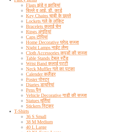
Flags झंडे व झाड़ियां
बिल्ले व आई. डी. कार्ड
Key Chains चाबी के छल्ले
Lockets गले के लॉकेट
Bracelets कलाई चेन
Rings अंगूठियां
Caps टोपियां
Home Decorative घरेलू सज्जा
Night Lamps नाईट लैम्प
Cloth Accessories कपड़ों की सज्जा
Table Stands टेबल स्टैंड
Wrist Band कलाई पट्टी
Neck Muffler गले का पटका
Calender कलैंडर
Poster पोस्टर
Diaries डायरियां
Pens पैन
Vehicle Decorative गाडी की सज्जा
Statues मूर्तियां
Stickers स्टिकर
T-Shirts
36 S Small
38 M Medium
40 L Large