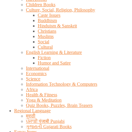
Children Books
Culture, Social, Religion, Philosophy
Caste Issues
Buddhism
Hinduism & Sanskrit
Christians
Muslims
Social
Cultural
English Learning & Literature
Fiction
Humor and Satire
International
Economics
Science
Information Technology & Computers
Africa
Health & Fitness
Yoga & Meditation
Quiz Books, Puzzles, Brain Teasers
Regional Language
मराठी
ਪੰਜਾਬੀ पंजाबी Punjabi
ગુજરાતી Gujarati Books
Fancy Items