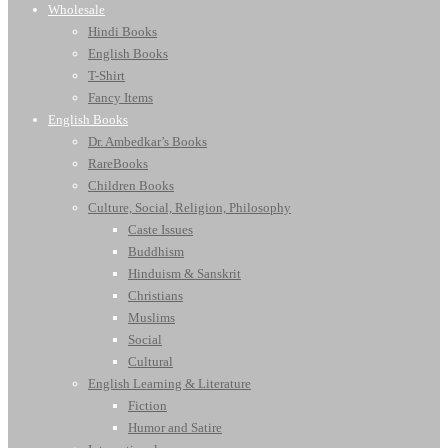
Wholesale
Hindi Books
English Books
T-Shirt
Fancy Items
English Books
Dr. Ambedkar’s Books
RareBooks
Children Books
Culture, Social, Religion, Philosophy
Caste Issues
Buddhism
Hinduism & Sanskrit
Christians
Muslims
Social
Cultural
English Learning & Literature
Fiction
Humor and Satire