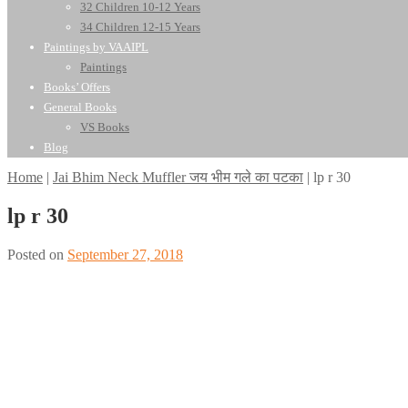
32 Children 10-12 Years
34 Children 12-15 Years
Paintings by VAAIPL
Paintings
Books’ Offers
General Books
VS Books
Blog
Home
|
Jai Bhim Neck Muffler जय भीम गले का पटका
|
lp r 30
lp r 30
Posted on
September 27, 2018