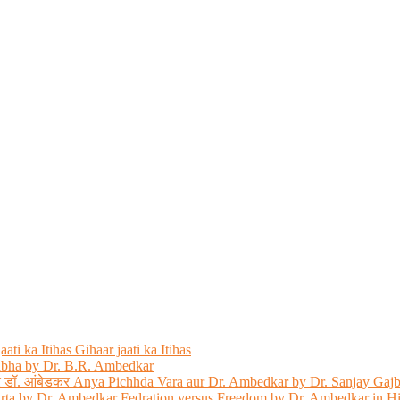
ati ka Itihas Gihaar jaati ka Itihas
abha by Dr. B.R. Ambedkar
 और डॉ. आंबेडकर Anya Pichhda Vara aur Dr. Ambedkar by Dr. Sanjay Gaj
trta by Dr. Ambedkar Fedration versus Freedom by Dr. Ambedkar in H