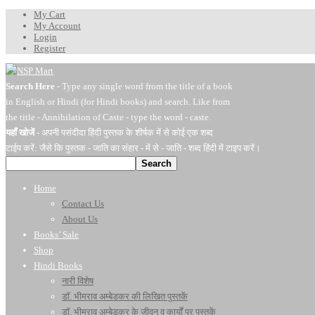
My Cart
My Account
Login
Register
Search Here
- Type any single word from the title of a book
in English or Hindi (for Hindi books) and search. Like from
the title - Annihilation of Caste - type the word - caste.
यहाँ खोजें
- अपनी पसंदीदा हिंदी पुस्तक के शीर्षक में से कोई एक शब्द
टाईप करें: जैसे कि पुस्तक - जाति का संहार - में से - जाति - शब्द हिंदी में टाइप करें।
Search
Home
Contact Us
About Us
Books’ Sale
Shop
Hindi Books
नारी विशेष
डॉ. भीमराव अम्बेडकर की लिखित पुस्तकें
डॉ. भीमराव अम्बेडकर के जीवन व कार्यों पर पुस्तकें