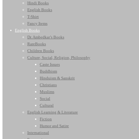
Hindi Books
English Books
T-Shirt
Fancy Items
English Books
Dr. Ambedkar’s Books
RareBooks
Children Books
Culture, Social, Religion, Philosophy
Caste Issues
Buddhism
Hinduism & Sanskrit
Christians
Muslims
Social
Cultural
English Learning & Literature
Fiction
Humor and Satire
International