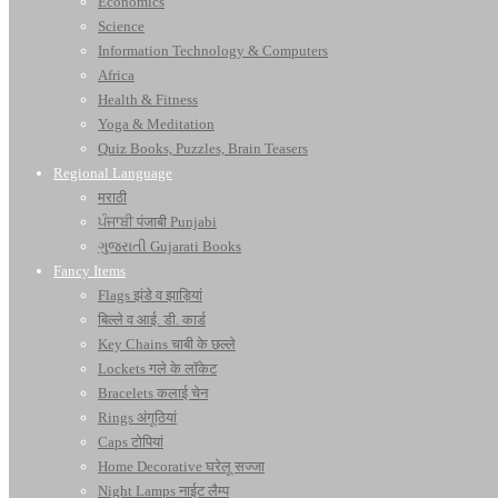
Economics
Science
Information Technology & Computers
Africa
Health & Fitness
Yoga & Meditation
Quiz Books, Puzzles, Brain Teasers
Regional Language
मराठी
ਪੰਜਾਬੀ पंजाबी Punjabi
ગુજરાતી Gujarati Books
Fancy Items
Flags झंडे व झाड़ियां
बिल्ले व आई. डी. कार्ड
Key Chains चाबी के छल्ले
Lockets गले के लॉकेट
Bracelets कलाई चेन
Rings अंगूठियां
Caps टोपियां
Home Decorative घरेलू सज्जा
Night Lamps नाईट लैम्प