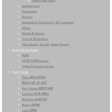
Humor and Satire
International
Economics
Science
Information Technology & Computers
Africa
Health & Fitness
Yoga & Meditation
Quiz Books, Puzzles, Brain Teasers
Regional Language
मराठी
ਪੰਜਾਬੀ पंजाबी Punjabi
ગુજરાતી Gujarati Books
Fancy Items
Flags झंडे व झाड़ियां
बिल्ले व आई. डी. कार्ड
Key Chains चाबी के छल्ले
Lockets गले के लॉकेट
Bracelets कलाई चेन
Rings अंगूठियां
Caps टोपियां