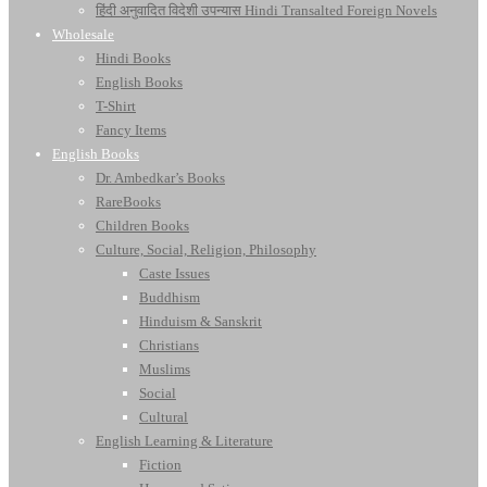
हिंदी अनुवादित विदेशी उपन्यास Hindi Transalted Foreign Novels
Wholesale
Hindi Books
English Books
T-Shirt
Fancy Items
English Books
Dr. Ambedkar’s Books
RareBooks
Children Books
Culture, Social, Religion, Philosophy
Caste Issues
Buddhism
Hinduism & Sanskrit
Christians
Muslims
Social
Cultural
English Learning & Literature
Fiction