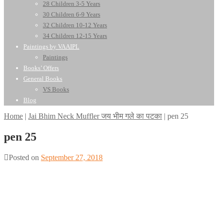
28 Children 3-5 Years
30 Children 6-9 Years
32 Children 10-12 Years
34 Children 12-15 Years
Paintings by VAAIPL
Paintings
Books’ Offers
General Books
VS Books
Blog
Home
|
Jai Bhim Neck Muffler जय भीम गले का पटका
|
pen 25
pen 25
Posted on
September 27, 2018