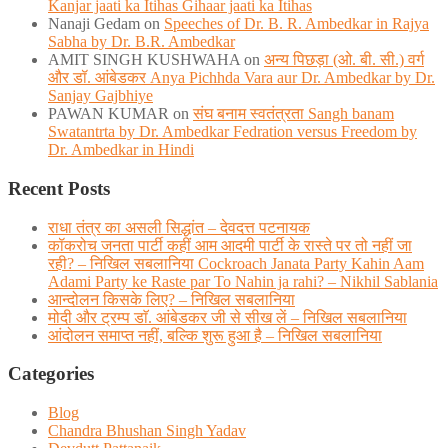
Kanjar jaati ka Itihas Gihaar jaati ka Itihas
Nanaji Gedam
on
Speeches of Dr. B. R. Ambedkar in Rajya
Sabha by Dr. B.R. Ambedkar
AMIT SINGH KUSHWAHA
on
अन्य पिछड़ा (ओ. बी. सी.) वर्ग
और डॉ. आंबेडकर Anya Pichhda Vara aur Dr. Ambedkar by Dr.
Sanjay Gajbhiye
PAWAN KUMAR
on
संघ बनाम स्वतंत्रता Sangh banam
Swatantrta by Dr. Ambedkar Fedration versus Freedom by
Dr. Ambedkar in Hindi
Recent Posts
राधा तंत्र का असली सिद्धांत – देवदत्त पटनायक
कॉकरोच जनता पार्टी कहीं आम आदमी पार्टी के रास्ते पर तो नहीं जा
रही? – निखिल सबलानिया Cockroach Janata Party Kahin Aam
Adami Party ke Raste par To Nahin ja rahi? – Nikhil Sablania
आन्दोलन किसके लिए? – निखिल सबलानिया
मोदी और ट्रम्प डाॅ. आंबेडकर जी से सीख लें – निखिल सबलानिया
आंदोलन समाप्त नहीं, बल्कि शुरू हुआ है – निखिल सबलानिया
Categories
Blog
Chandra Bhushan Singh Yadav