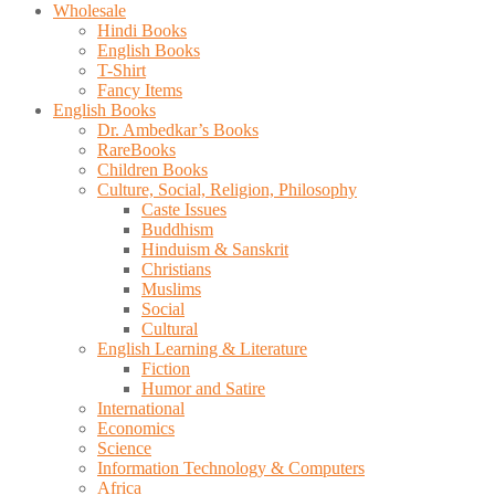
Wholesale
Hindi Books
English Books
T-Shirt
Fancy Items
English Books
Dr. Ambedkar’s Books
RareBooks
Children Books
Culture, Social, Religion, Philosophy
Caste Issues
Buddhism
Hinduism & Sanskrit
Christians
Muslims
Social
Cultural
English Learning & Literature
Fiction
Humor and Satire
International
Economics
Science
Information Technology & Computers
Africa