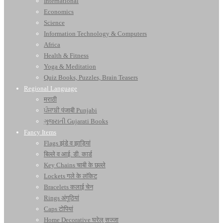
International
Economics
Science
Information Technology & Computers
Africa
Health & Fitness
Yoga & Meditation
Quiz Books, Puzzles, Brain Teasers
Regional Language
मराठी
ਪੰਜਾਬੀ पंजाबी Punjabi
ગુજરાતી Gujarati Books
Fancy Items
Flags झंडे व झाड़ियां
बिल्ले व आई. डी. कार्ड
Key Chains चाबी के छल्ले
Lockets गले के लॉकेट
Bracelets कलाई चेन
Rings अंगूठियां
Caps टोपियां
Home Decorative घरेलू सज्जा