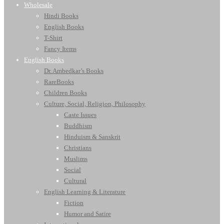
Wholesale
Hindi Books
English Books
T-Shirt
Fancy Items
English Books
Dr. Ambedkar’s Books
RareBooks
Children Books
Culture, Social, Religion, Philosophy
Caste Issues
Buddhism
Hinduism & Sanskrit
Christians
Muslims
Social
Cultural
English Learning & Literature
Fiction
Humor and Satire