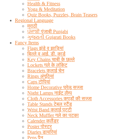
Health & Fitness
Yoga & Meditation
Quiz Books, Puzzles, Brain Teasers
Regional Language
मराठी
ਪੰਜਾਬੀ पंजाबी Punjabi
ગુજરાતી Gujarati Books
Fancy Items
Flags झंडे व झाड़ियां
बिल्ले व आई. डी. कार्ड
Key Chains चाबी के छल्ले
Lockets गले के लॉकेट
Bracelets कलाई चेन
Rings अंगूठियां
Caps टोपियां
Home Decorative घरेलू सज्जा
Night Lamps नाईट लैम्प
Cloth Accessories कपड़ों की सज्जा
Table Stands टेबल स्टैंड
Wrist Band कलाई पट्टी
Neck Muffler गले का पटका
Calender कलैंडर
Poster पोस्टर
Diaries डायरियां
Pens पैन