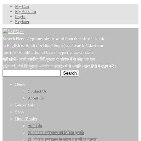
My Cart
My Account
Login
Register
Search Here
- Type any single word from the title of a book
in English or Hindi (for Hindi books) and search. Like from
the title - Annihilation of Caste - type the word - caste.
यहाँ खोजें
- अपनी पसंदीदा हिंदी पुस्तक के शीर्षक में से कोई एक शब्द
टाईप करें: जैसे कि पुस्तक - जाति का संहार - में से - जाति - शब्द हिंदी में टाइप करें।
Search
Home
Contact Us
About Us
Books’ Sale
Shop
Hindi Books
नारी विशेष
डॉ. भीमराव अम्बेडकर की लिखित पुस्तकें
डॉ. भीमराव अम्बेडकर के जीवन व कार्यों पर पुस्तकें