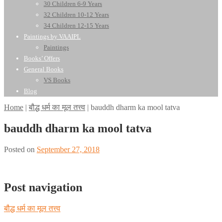
30 Children 6-9 Years
32 Children 10-12 Years
34 Children 12-15 Years
Paintings by VAAIPL
Paintings
Books’ Offers
General Books
VS Books
Blog
Home
|
बौद्ध धर्म का मूल तत्त्व
|
bauddh dharm ka mool tatva
bauddh dharm ka mool tatva
Posted on
September 27, 2018
Post navigation
बौद्ध धर्म का मूल तत्त्व