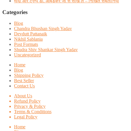
मोदी और ट्रम्प डाॅ. आंबेडकर जी से सीख लें – निखिल सबलानिया
Categories
Blog
Chandra Bhushan Singh Yadav
Devdutt Pattanaik
Nikhil Sablania
Post Formats
Shudra Shiv Shankar Singh Yadav
Uncategorized
Home
Blog
Shipping Policy
Best Seller
Contact Us
About Us
Refund Policy
Privacy & Policy
Terms & Conditions
Legal Policy
Home