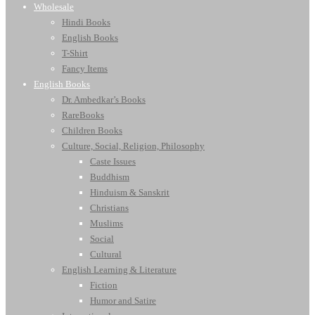
Wholesale
Hindi Books
English Books
T-Shirt
Fancy Items
English Books
Dr. Ambedkar’s Books
RareBooks
Children Books
Culture, Social, Religion, Philosophy
Caste Issues
Buddhism
Hinduism & Sanskrit
Christians
Muslims
Social
Cultural
English Learning & Literature
Fiction
Humor and Satire