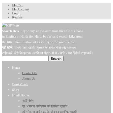
My Cart
My Account
Login
Register
Search Here
- Type any single word from the title of a book
in English or Hindi (for Hindi books) and search. Like from
the title - Annihilation of Caste - type the word - caste.
यहाँ खोजें
- अपनी पसंदीदा हिंदी पुस्तक के शीर्षक में से कोई एक शब्द
टाईप करें: जैसे कि पुस्तक - जाति का संहार - में से - जाति - शब्द हिंदी में टाइप करें।
Search
Home
Contact Us
About Us
Books’ Sale
Shop
Hindi Books
नारी विशेष
डॉ. भीमराव अम्बेडकर की लिखित पुस्तकें
डॉ. भीमराव अम्बेडकर के जीवन व कार्यों पर पुस्तकें