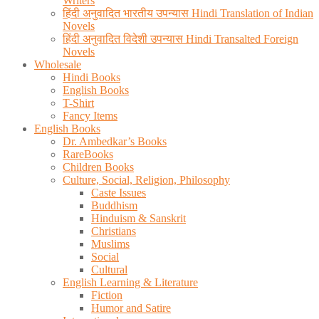
Writers
हिंदी अनुवादित भारतीय उपन्यास Hindi Translation of Indian
Novels
हिंदी अनुवादित विदेशी उपन्यास Hindi Transalted Foreign
Novels
Wholesale
Hindi Books
English Books
T-Shirt
Fancy Items
English Books
Dr. Ambedkar’s Books
RareBooks
Children Books
Culture, Social, Religion, Philosophy
Caste Issues
Buddhism
Hinduism & Sanskrit
Christians
Muslims
Social
Cultural
English Learning & Literature
Fiction
Humor and Satire