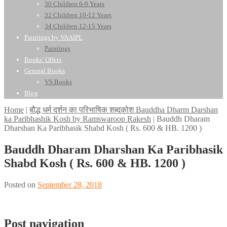
30 Children 6-9 Years
32 Children 10-12 Years
34 Children 12-15 Years
Paintings by VAAIPL
Paintings
Books’ Offers
General Books
VS Books
Blog
Home
|
बौद्ध धर्म दर्शन का परिभाषिक शब्दकोश Bauddha Dharm Darshan
ka Paribhashik Kosh by Ramswaroop Rakesh
|
Bauddh Dharam
Dharshan Ka Paribhasik Shabd Kosh ( Rs. 600 & HB. 1200 )
Bauddh Dharam Dharshan Ka Paribhasik
Shabd Kosh ( Rs. 600 & HB. 1200 )
Posted on
September 28, 2018
Post navigation