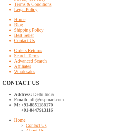
Terms & Conditions
Legal Policy
Home
Blog
Shipping Policy
Best Seller
Contact Us
Orders Returns
Search Terms
Advanced Search
Affiliates
Wholesales
CONTACT US
Address:
Delhi India
Email:
info@nspmart.com
M: +91-8851188170
+91-8447913116
Home
Contact Us
About Us