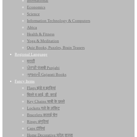
International
Economics
Science
Information Technology & Computers
Africa
Health & Fitness
Yoga & Meditation
Quiz Books, Puzzles, Brain Teasers
Regional Language
मराठी
ਪੰਜਾਬੀ पंजाबी Punjabi
ગુજરાતી Gujarati Books
Fancy Items
Flags झंडे व झाड़ियां
बिल्ले व आई. डी. कार्ड
Key Chains चाबी के छल्ले
Lockets गले के लॉकेट
Bracelets कलाई चेन
Rings अंगूठियां
Caps टोपियां
Home Decorative घरेलू सज्जा