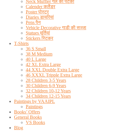
Neck Muffler गले का पटका
Calender कलैंडर
Poster पोस्टर
Diaries डायरियां
Pens पैन
Vehicle Decorative गाडी की सज्जा
Statues मूर्तियां
Stickers स्टिकर
T-Shirts
36 S Small
38 M Medium
40 L Large
42 XL Extra Large
44 XXL Double Extra Large
46 XXXL Tripple Extra Large
28 Children 3-5 Years
30 Children 6-9 Years
32 Children 10-12 Years
34 Children 12-15 Years
Paintings by VAAIPL
Paintings
Books’ Offers
General Books
VS Books
Blog