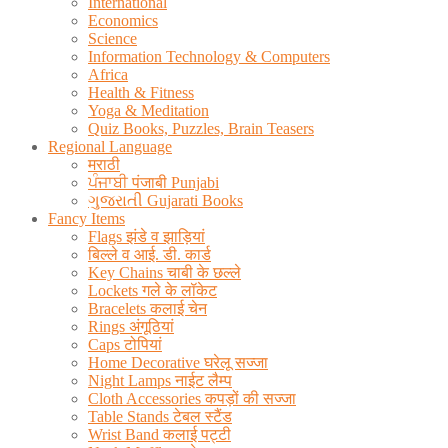
International
Economics
Science
Information Technology & Computers
Africa
Health & Fitness
Yoga & Meditation
Quiz Books, Puzzles, Brain Teasers
Regional Language
मराठी
ਪੰਜਾਬੀ पंजाबी Punjabi
ગુજરાતી Gujarati Books
Fancy Items
Flags झंडे व झाड़ियां
बिल्ले व आई. डी. कार्ड
Key Chains चाबी के छल्ले
Lockets गले के लॉकेट
Bracelets कलाई चेन
Rings अंगूठियां
Caps टोपियां
Home Decorative घरेलू सज्जा
Night Lamps नाईट लैम्प
Cloth Accessories कपड़ों की सज्जा
Table Stands टेबल स्टैंड
Wrist Band कलाई पट्टी