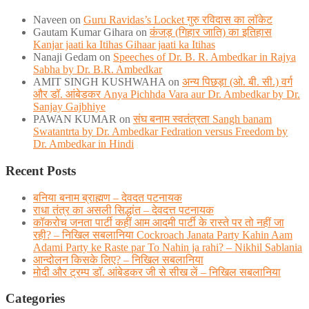
Naveen
on
Guru Ravidas’s Locket गुरु रविदास का लॉकेट
Gautam Kumar Gihara
on
कंजड़ (गिहार जाति) का इतिहास
Kanjar jaati ka Itihas Gihaar jaati ka Itihas
Nanaji Gedam
on
Speeches of Dr. B. R. Ambedkar in Rajya
Sabha by Dr. B.R. Ambedkar
AMIT SINGH KUSHWAHA
on
अन्य पिछड़ा (ओ. बी. सी.) वर्ग
और डॉ. आंबेडकर Anya Pichhda Vara aur Dr. Ambedkar by Dr.
Sanjay Gajbhiye
PAWAN KUMAR
on
संघ बनाम स्वतंत्रता Sangh banam
Swatantrta by Dr. Ambedkar Fedration versus Freedom by
Dr. Ambedkar in Hindi
Recent Posts
बनिया बनाम ब्राह्मण – देवदत पटनायक
राधा तंत्र का असली सिद्धांत – देवदत्त पटनायक
कॉकरोच जनता पार्टी कहीं आम आदमी पार्टी के रास्ते पर तो नहीं जा
रही? – निखिल सबलानिया Cockroach Janata Party Kahin Aam
Adami Party ke Raste par To Nahin ja rahi? – Nikhil Sablania
आन्दोलन किसके लिए? – निखिल सबलानिया
मोदी और ट्रम्प डाॅ. आंबेडकर जी से सीख लें – निखिल सबलानिया
Categories