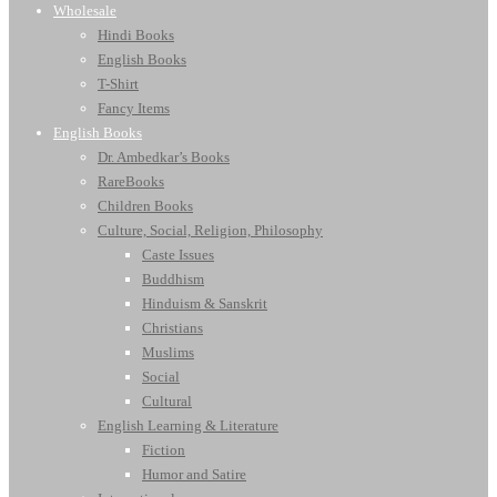
Wholesale
Hindi Books
English Books
T-Shirt
Fancy Items
English Books
Dr. Ambedkar’s Books
RareBooks
Children Books
Culture, Social, Religion, Philosophy
Caste Issues
Buddhism
Hinduism & Sanskrit
Christians
Muslims
Social
Cultural
English Learning & Literature
Fiction
Humor and Satire