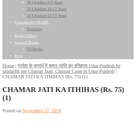
30 Children 6-9 Years
32 Children 10-12 Years
34 Children 12-15 Years
Paintings by VAAIPL
Paintings
Books’ Offers
General Books
VS Books
Blog
Home
|
प्रदेश के सन्दर्भ में चमार जाति का इतिहास Uttar Pradesh ke
sandarbh me Chamar Jaati, Chamar Caste in Uttar Pradesh
|
CHAMAR JATI KA ITHIHAS (Rs. 75) (1)
CHAMAR JATI KA ITHIHAS (Rs. 75)
(1)
Posted on
November 22, 2018