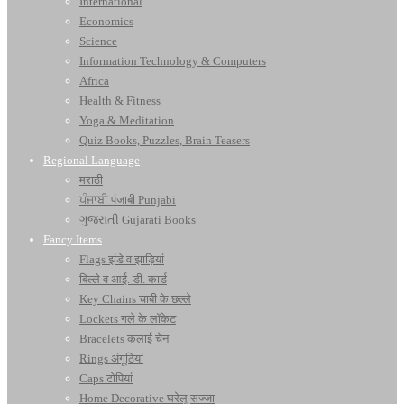
International
Economics
Science
Information Technology & Computers
Africa
Health & Fitness
Yoga & Meditation
Quiz Books, Puzzles, Brain Teasers
Regional Language
मराठी
ਪੰਜਾਬੀ पंजाबी Punjabi
ગુજરાતી Gujarati Books
Fancy Items
Flags झंडे व झाड़ियां
बिल्ले व आई. डी. कार्ड
Key Chains चाबी के छल्ले
Lockets गले के लॉकेट
Bracelets कलाई चेन
Rings अंगूठियां
Caps टोपियां
Home Decorative घरेलू सज्जा