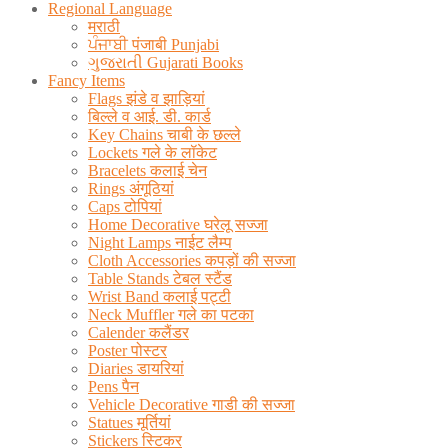
Regional Language
मराठी
ਪੰਜਾਬੀ पंजाबी Punjabi
ગુજરાતી Gujarati Books
Fancy Items
Flags झंडे व झाड़ियां
बिल्ले व आई. डी. कार्ड
Key Chains चाबी के छल्ले
Lockets गले के लॉकेट
Bracelets कलाई चेन
Rings अंगूठियां
Caps टोपियां
Home Decorative घरेलू सज्जा
Night Lamps नाईट लैम्प
Cloth Accessories कपड़ों की सज्जा
Table Stands टेबल स्टैंड
Wrist Band कलाई पट्टी
Neck Muffler गले का पटका
Calender कलैंडर
Poster पोस्टर
Diaries डायरियां
Pens पैन
Vehicle Decorative गाडी की सज्जा
Statues मूर्तियां
Stickers स्टिकर