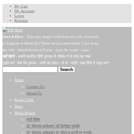
My Cart
My Account
Login
Register
Search Here
- Type any single word from the title of a book
in English or Hindi (for Hindi books) and search. Like from
the title - Annihilation of Caste - type the word - caste.
यहाँ खोजें
- अपनी पसंदीदा हिंदी पुस्तक के शीर्षक में से कोई एक शब्द
टाईप करें: जैसे कि पुस्तक - जाति का संहार - में से - जाति - शब्द हिंदी में टाइप करें।
Search
Home
Contact Us
About Us
Books’ Sale
Shop
Hindi Books
नारी विशेष
डॉ. भीमराव अम्बेडकर की लिखित पुस्तकें
डॉ. भीमराव अम्बेडकर के जीवन व कार्यों पर पुस्तकें