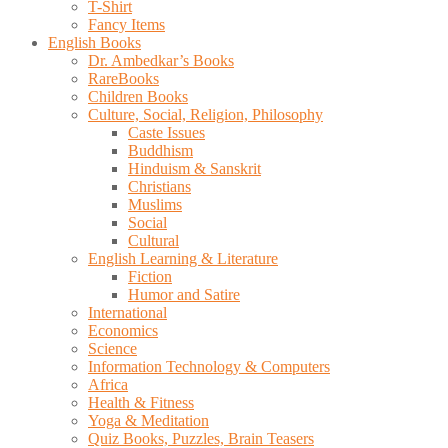
T-Shirt
Fancy Items
English Books
Dr. Ambedkar’s Books
RareBooks
Children Books
Culture, Social, Religion, Philosophy
Caste Issues
Buddhism
Hinduism & Sanskrit
Christians
Muslims
Social
Cultural
English Learning & Literature
Fiction
Humor and Satire
International
Economics
Science
Information Technology & Computers
Africa
Health & Fitness
Yoga & Meditation
Quiz Books, Puzzles, Brain Teasers