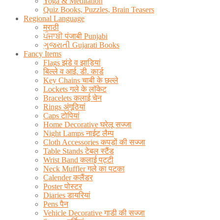
Yoga & Meditation
Quiz Books, Puzzles, Brain Teasers
Regional Language
मराठी
ਪੰਜਾਬੀ पंजाबी Punjabi
ગુજરાતી Gujarati Books
Fancy Items
Flags झंडे व झाड़ियां
बिल्ले व आई. डी. कार्ड
Key Chains चाबी के छल्ले
Lockets गले के लॉकेट
Bracelets कलाई चेन
Rings अंगूठियां
Caps टोपियां
Home Decorative घरेलू सज्जा
Night Lamps नाईट लैम्प
Cloth Accessories कपड़ों की सज्जा
Table Stands टेबल स्टैंड
Wrist Band कलाई पट्टी
Neck Muffler गले का पटका
Calender कलैंडर
Poster पोस्टर
Diaries डायरियां
Pens पैन
Vehicle Decorative गाडी की सज्जा