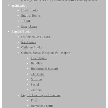
Wholesale
Hindi Books
English Books
T-Shirt
Fancy Items
English Books
Dr. Ambedkar’s Books
RareBooks
Children Books
Culture, Social, Religion, Philosophy
Caste Issues
Buddhism
Hinduism & Sanskrit
Christians
Muslims
Social
Cultural
English Learning & Literature
Fiction
Humor and Satire