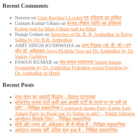
Recent Comments
Naveen
on
Guru Ravidas’s Locket गुरु रविदास का लॉकेट
Gautam Kumar Gihara
on
कंजड़ (गिहार जाति) का इतिहास
Kanjar jaati ka Itihas Gihaar jaati ka Itihas
Nanaji Gedam
on
Speeches of Dr. B. R. Ambedkar in Rajya
Sabha by Dr. B.R. Ambedkar
AMIT SINGH KUSHWAHA
on
अन्य पिछड़ा (ओ. बी. सी.) वर्ग
और डॉ. आंबेडकर Anya Pichhda Vara aur Dr. Ambedkar by Dr.
Sanjay Gajbhiye
PAWAN KUMAR
on
संघ बनाम स्वतंत्रता Sangh banam
Swatantrta by Dr. Ambedkar Fedration versus Freedom by
Dr. Ambedkar in Hindi
Recent Posts
राधा तंत्र का असली सिद्धांत – देवदत्त पटनायक
कॉकरोच जनता पार्टी कहीं आम आदमी पार्टी के रास्ते पर तो नहीं जा
रही? – निखिल सबलानिया Cockroach Janata Party Kahin Aam
Adami Party ke Raste par To Nahin ja rahi? – Nikhil Sablania
आन्दोलन किसके लिए? – निखिल सबलानिया
मोदी और ट्रम्प डाॅ. आंबेडकर जी से सीख लें – निखिल सबलानिया
आंदोलन समाप्त नहीं, बल्कि शुरू हुआ है – निखिल सबलानिया