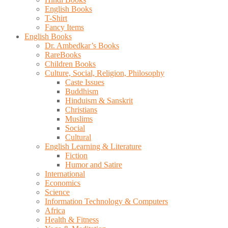
English Books
T-Shirt
Fancy Items
English Books
Dr. Ambedkar’s Books
RareBooks
Children Books
Culture, Social, Religion, Philosophy
Caste Issues
Buddhism
Hinduism & Sanskrit
Christians
Muslims
Social
Cultural
English Learning & Literature
Fiction
Humor and Satire
International
Economics
Science
Information Technology & Computers
Africa
Health & Fitness