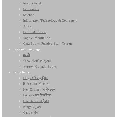
International
Economics
Science
Information Technology & Computers
Africa
Health & Fitness
Yoga & Meditation
Quiz Books, Puzzles, Brain Teasers
Regional Language
मराठी
ਪੰਜਾਬੀ पंजाबी Punjabi
ગુજરાતી Gujarati Books
Fancy Items
Flags झंडे व झाड़ियां
बिल्ले व आई. डी. कार्ड
Key Chains चाबी के छल्ले
Lockets गले के लॉकेट
Bracelets कलाई चेन
Rings अंगूठियां
Caps टोपियां