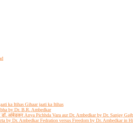
nd
ati ka Itihas Gihaar jaati ka Itihas
abha by Dr. B.R. Ambedkar
 और डॉ. आंबेडकर Anya Pichhda Vara aur Dr. Ambedkar by Dr. Sanjay Gaj
trta by Dr. Ambedkar Fedration versus Freedom by Dr. Ambedkar in H