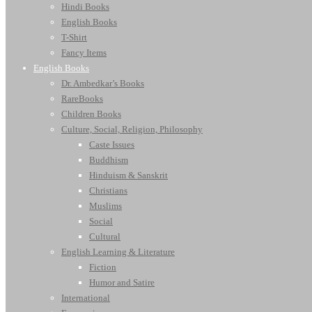
Hindi Books
English Books
T-Shirt
Fancy Items
English Books
Dr. Ambedkar’s Books
RareBooks
Children Books
Culture, Social, Religion, Philosophy
Caste Issues
Buddhism
Hinduism & Sanskrit
Christians
Muslims
Social
Cultural
English Learning & Literature
Fiction
Humor and Satire
International