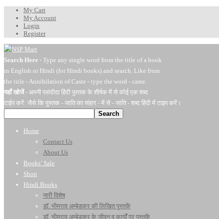
My Cart
My Account
Login
Register
Search Here
- Type any single word from the title of a book
in English or Hindi (for Hindi books) and search. Like from
the title - Annihilation of Caste - type the word - caste.
यहाँ खोजें
- अपनी पसंदीदा हिंदी पुस्तक के शीर्षक में से कोई एक शब्द
टाईप करें: जैसे कि पुस्तक - जाति का संहार - में से - जाति - शब्द हिंदी में टाइप करें।
Search
Home
Contact Us
About Us
Books’ Sale
Shop
Hindi Books
नारी विशेष
डॉ. भीमराव अम्बेडकर की लिखित पुस्तकें
डॉ. भीमराव अम्बेडकर के जीवन व कार्यों पर पुस्तकें