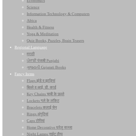
Economics
Science
Information Technology & Computers
Africa
Health & Fitness
Yoga & Meditation
Quiz Books, Puzzles, Brain Teasers
Regional Language
मराठी
ਪੰਜਾਬੀ पंजाबी Punjabi
ગુજરાતી Gujarati Books
Fancy Items
Flags झंडे व झाड़ियां
बिल्ले व आई. डी. कार्ड
Key Chains चाबी के छल्ले
Lockets गले के लॉकेट
Bracelets कलाई चेन
Rings अंगूठियां
Caps टोपियां
Home Decorative घरेलू सज्जा
Night Lamps नाईट लैम्प