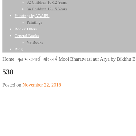
32 Children 10-12 Years
34 Children 12-15 Years
Paintings by VAAIPL
Paintings
Books’ Offers
General Books
VS Books
Blog
Home
|
मूल भारतवासी और आर्य Mool Bharatwasi aur Arya by Bikkhu 
538
Posted on
November 22, 2018