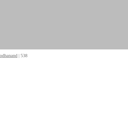
Bodhanand
|
538