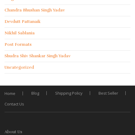
Chandra Bhushan Singh Yadav
Devdutt Pattanaik
Nikhil Sablania
Post Formats
Shudra Shiv Shankar Singh Yadav
Uncategorized
Blog
Shipping Policy
Best Seller
Home
Contact Us
About Us