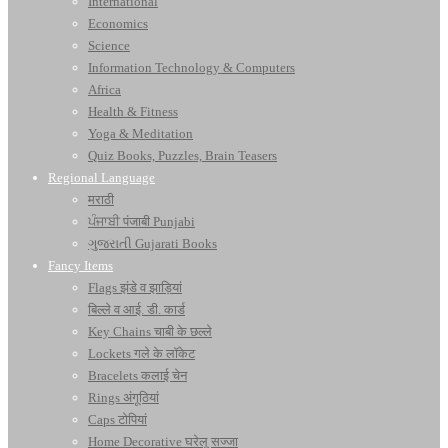
International
Economics
Science
Information Technology & Computers
Africa
Health & Fitness
Yoga & Meditation
Quiz Books, Puzzles, Brain Teasers
Regional Language
मराठी
ਪੰਜਾਬੀ पंजाबी Punjabi
ગુજરાતી Gujarati Books
Fancy Items
Flags झंडे व झाड़ियां
बिल्ले व आई. डी. कार्ड
Key Chains चाबी के छल्ले
Lockets गले के लॉकेट
Bracelets कलाई चेन
Rings अंगूठियां
Caps टोपियां
Home Decorative घरेलू सज्जा