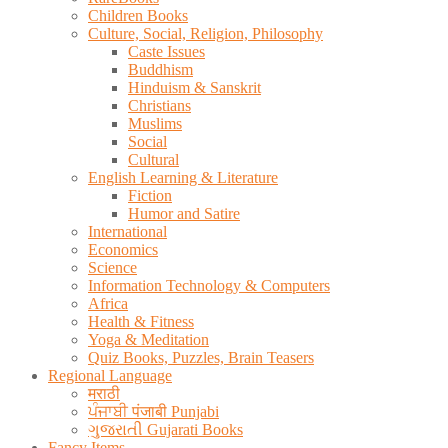
Children Books
Culture, Social, Religion, Philosophy
Caste Issues
Buddhism
Hinduism & Sanskrit
Christians
Muslims
Social
Cultural
English Learning & Literature
Fiction
Humor and Satire
International
Economics
Science
Information Technology & Computers
Africa
Health & Fitness
Yoga & Meditation
Quiz Books, Puzzles, Brain Teasers
Regional Language
मराठी
ਪੰਜਾਬੀ पंजाबी Punjabi
ગુજરાતી Gujarati Books
Fancy Items