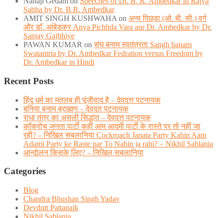
Nanaji Gedam
on
Speeches of Dr. B. R. Ambedkar in Rajya
Sabha by Dr. B.R. Ambedkar
AMIT SINGH KUSHWAHA
on
अन्य पिछड़ा (ओ. बी. सी.) वर्ग
और डॉ. आंबेडकर Anya Pichhda Vara aur Dr. Ambedkar by Dr.
Sanjay Gajbhiye
PAWAN KUMAR
on
संघ बनाम स्वतंत्रता Sangh banam
Swatantrta by Dr. Ambedkar Fedration versus Freedom by
Dr. Ambedkar in Hindi
Recent Posts
हिंदू धर्म का मतलब ही पूंजीवाद है – देवदत्त पटनायक
बनिया बनाम ब्राह्मण – देवदत पटनायक
राधा तंत्र का असली सिद्धांत – देवदत्त पटनायक
कॉकरोच जनता पार्टी कहीं आम आदमी पार्टी के रास्ते पर तो नहीं जा
रही? – निखिल सबलानिया Cockroach Janata Party Kahin Aam
Adami Party ke Raste par To Nahin ja rahi? – Nikhil Sablania
आन्दोलन किसके लिए? – निखिल सबलानिया
Categories
Blog
Chandra Bhushan Singh Yadav
Devdutt Pattanaik
Nikhil Sablania