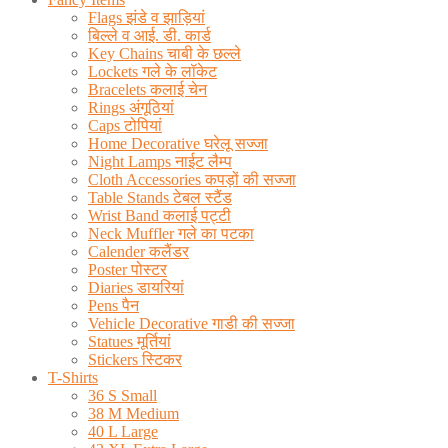
Flags झंडे व झाड़ियां
बिल्ले व आई. डी. कार्ड
Key Chains चाबी के छल्ले
Lockets गले के लॉकेट
Bracelets कलाई चेन
Rings अंगूठियां
Caps टोपियां
Home Decorative घरेलू सज्जा
Night Lamps नाईट लैम्प
Cloth Accessories कपड़ों की सज्जा
Table Stands टेबल स्टैंड
Wrist Band कलाई पट्टी
Neck Muffler गले का पटका
Calender कलैंडर
Poster पोस्टर
Diaries डायरियां
Pens पैन
Vehicle Decorative गाडी की सज्जा
Statues मूर्तियां
Stickers स्टिकर
T-Shirts
36 S Small
38 M Medium
40 L Large