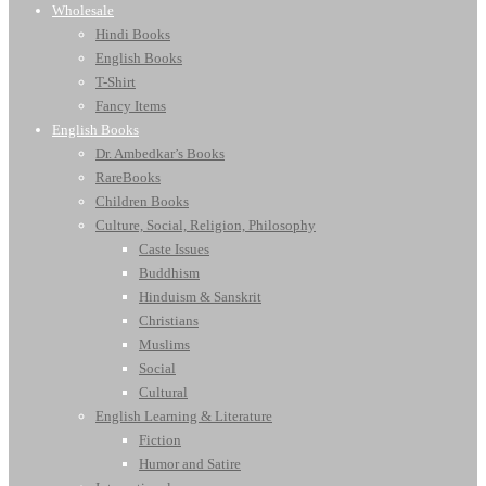
Wholesale
Hindi Books
English Books
T-Shirt
Fancy Items
English Books
Dr. Ambedkar’s Books
RareBooks
Children Books
Culture, Social, Religion, Philosophy
Caste Issues
Buddhism
Hinduism & Sanskrit
Christians
Muslims
Social
Cultural
English Learning & Literature
Fiction
Humor and Satire