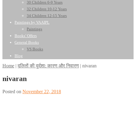
30 Children 6-9 Years
32 Children 10-12 Years
34 Children 12-15 Years
Paintings by VAAIPL
Paintings
Books’ Offers
General Books
VS Books
Blog
Home
|
दलितों की दुर्दशा: कारण और निवारण
|
nivaran
nivaran
Posted on
November 22, 2018