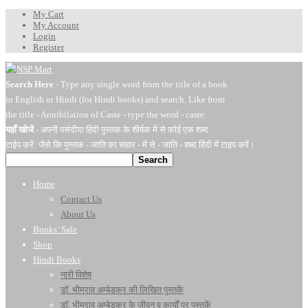
My Cart
My Account
Login
Register
Search Here
- Type any single word from the title of a book
in English or Hindi (for Hindi books) and search. Like from
the title - Annihilation of Caste - type the word - caste.
यहाँ खोजें
- अपनी पसंदीदा हिंदी पुस्तक के शीर्षक में से कोई एक शब्द
टाईप करें: जैसे कि पुस्तक - जाति का संहार - में से - जाति - शब्द हिंदी में टाइप करें।
Search
Home
Contact Us
About Us
Books’ Sale
Shop
Hindi Books
नारी विशेष
डॉ. भीमराव अम्बेडकर की लिखित पुस्तकें
डॉ. भीमराव अम्बेडकर के जीवन व कार्यों पर पुस्तकें