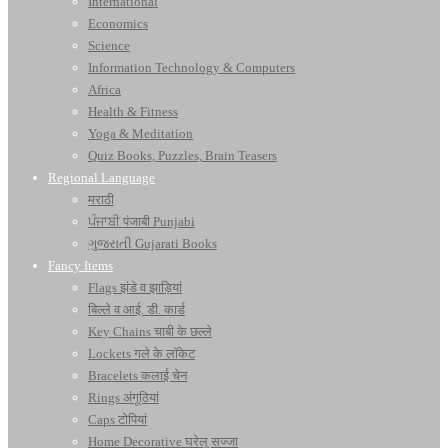
International
Economics
Science
Information Technology & Computers
Africa
Health & Fitness
Yoga & Meditation
Quiz Books, Puzzles, Brain Teasers
Regional Language
मराठी
ਪੰਜਾਬੀ पंजाबी Punjabi
ગુજરાતી Gujarati Books
Fancy Items
Flags झंडे व झाड़ियां
बिल्ले व आई. डी. कार्ड
Key Chains चाबी के छल्ले
Lockets गले के लॉकेट
Bracelets कलाई चेन
Rings अंगूठियां
Caps टोपियां
Home Decorative घरेलू सज्जा