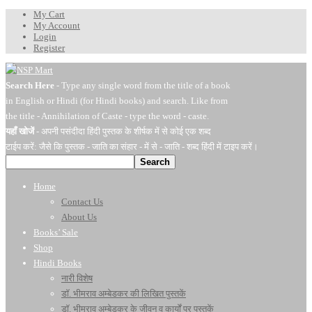
My Cart
My Account
Login
Register
Search Here
- Type any single word from the title of a book
in English or Hindi (for Hindi books) and search. Like from
the title - Annihilation of Caste - type the word - caste.
यहाँ खोजें
- अपनी पसंदीदा हिंदी पुस्तक के शीर्षक में से कोई एक शब्द
टाईप करें: जैसे कि पुस्तक - जाति का संहार - में से - जाति - शब्द हिंदी में टाइप करें।
Search
Home
Contact Us
About Us
Books’ Sale
Shop
Hindi Books
नारी विशेष
डॉ. भीमराव अम्बेडकर की लिखित पुस्तकें
डॉ. भीमराव अम्बेडकर के जीवन व कार्यों पर पुस्तकें