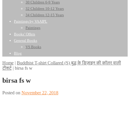
30 Children 6-9 Years
32 Children 10-12 Years
34 Children 12-15 Years
Paintings by VAAIPL
Paintings
Books’ Offers
General Books
VS Books
Blog
Home
|
Buddhist T-shirt Collared (S) बुद्ध के डिज़ाइन की कॉलर वाली
टीशर्ट
|
birsa fs w
birsa fs w
Posted on
November 22, 2018