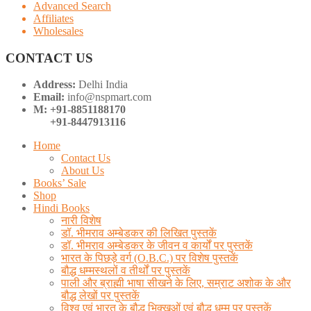
Advanced Search
Affiliates
Wholesales
CONTACT US
Address:
Delhi India
Email:
info@nspmart.com
M: +91-8851188170
+91-8447913116
Home
Contact Us
About Us
Books’ Sale
Shop
Hindi Books
नारी विशेष
डॉ. भीमराव अम्बेडकर की लिखित पुस्तकें
डॉ. भीमराव अम्बेडकर के जीवन व कार्यों पर पुस्तकें
भारत के पिछड़े वर्ग (O.B.C.) पर विशेष पुस्तकें
बौद्ध धम्मस्थलों व तीर्थों पर पुस्तकें
पाली और ब्राह्मी भाषा सीखने के लिए, सम्राट अशोक के और
बौद्ध लेखों पर पुस्तकें
विश्व एवं भारत के बौद्ध भिक्खुओं एवं बौद्ध धम्म पर पुस्तकें