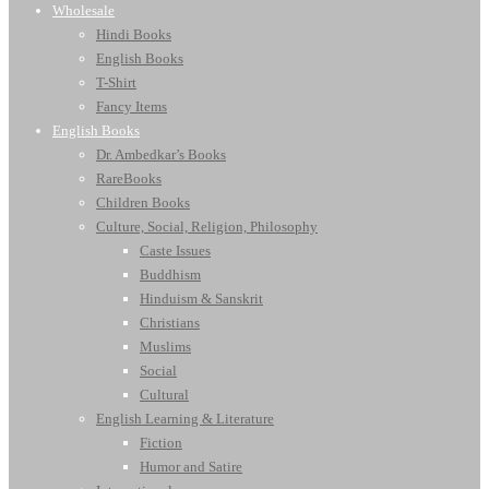
Wholesale
Hindi Books
English Books
T-Shirt
Fancy Items
English Books
Dr. Ambedkar’s Books
RareBooks
Children Books
Culture, Social, Religion, Philosophy
Caste Issues
Buddhism
Hinduism & Sanskrit
Christians
Muslims
Social
Cultural
English Learning & Literature
Fiction
Humor and Satire