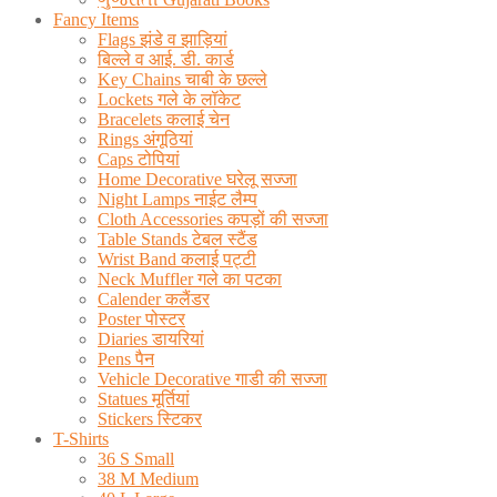
Fancy Items
Flags झंडे व झाड़ियां
बिल्ले व आई. डी. कार्ड
Key Chains चाबी के छल्ले
Lockets गले के लॉकेट
Bracelets कलाई चेन
Rings अंगूठियां
Caps टोपियां
Home Decorative घरेलू सज्जा
Night Lamps नाईट लैम्प
Cloth Accessories कपड़ों की सज्जा
Table Stands टेबल स्टैंड
Wrist Band कलाई पट्टी
Neck Muffler गले का पटका
Calender कलैंडर
Poster पोस्टर
Diaries डायरियां
Pens पैन
Vehicle Decorative गाडी की सज्जा
Statues मूर्तियां
Stickers स्टिकर
T-Shirts
36 S Small
38 M Medium