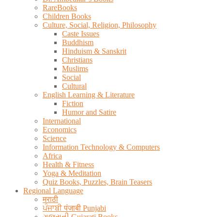
RareBooks
Children Books
Culture, Social, Religion, Philosophy
Caste Issues
Buddhism
Hinduism & Sanskrit
Christians
Muslims
Social
Cultural
English Learning & Literature
Fiction
Humor and Satire
International
Economics
Science
Information Technology & Computers
Africa
Health & Fitness
Yoga & Meditation
Quiz Books, Puzzles, Brain Teasers
Regional Language
मराठी
ਪੰਜਾਬੀ पंजाबी Punjabi
ગુજરાતી Gujarati Books