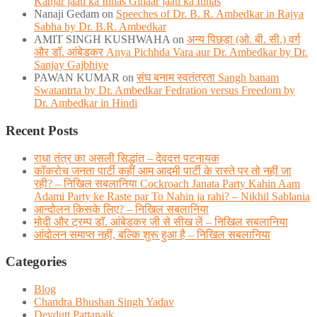
Kanjar jaati ka Itihas Gihaar jaati ka Itihas
Nanaji Gedam
on
Speeches of Dr. B. R. Ambedkar in Rajya
Sabha by Dr. B.R. Ambedkar
AMIT SINGH KUSHWAHA
on
अन्य पिछड़ा (ओ. बी. सी.) वर्ग
और डॉ. आंबेडकर Anya Pichhda Vara aur Dr. Ambedkar by Dr.
Sanjay Gajbhiye
PAWAN KUMAR
on
संघ बनाम स्वतंत्रता Sangh banam
Swatantrta by Dr. Ambedkar Fedration versus Freedom by
Dr. Ambedkar in Hindi
Recent Posts
राधा तंत्र का असली सिद्धांत – देवदत्त पटनायक
कॉकरोच जनता पार्टी कहीं आम आदमी पार्टी के रास्ते पर तो नहीं जा
रही? – निखिल सबलानिया Cockroach Janata Party Kahin Aam
Adami Party ke Raste par To Nahin ja rahi? – Nikhil Sablania
आन्दोलन किसके लिए? – निखिल सबलानिया
मोदी और ट्रम्प डाॅ. आंबेडकर जी से सीख लें – निखिल सबलानिया
आंदोलन समाप्त नहीं, बल्कि शुरू हुआ है – निखिल सबलानिया
Categories
Blog
Chandra Bhushan Singh Yadav
Devdutt Pattanaik