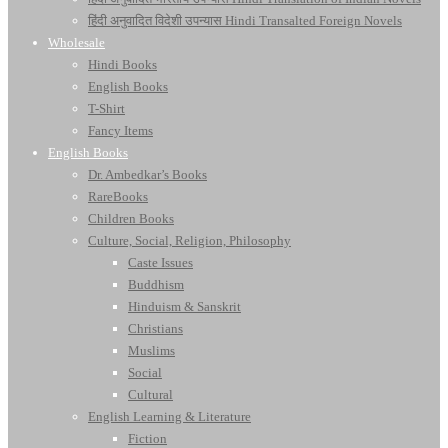
हिंदी अनुवादित विदेशी उपन्यास Hindi Transalted Foreign Novels
Wholesale
Hindi Books
English Books
T-Shirt
Fancy Items
English Books
Dr. Ambedkar’s Books
RareBooks
Children Books
Culture, Social, Religion, Philosophy
Caste Issues
Buddhism
Hinduism & Sanskrit
Christians
Muslims
Social
Cultural
English Learning & Literature
Fiction