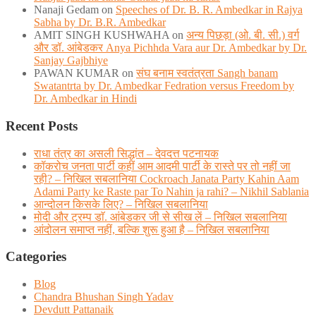
Nanaji Gedam
on
Speeches of Dr. B. R. Ambedkar in Rajya
Sabha by Dr. B.R. Ambedkar
AMIT SINGH KUSHWAHA
on
अन्य पिछड़ा (ओ. बी. सी.) वर्ग
और डॉ. आंबेडकर Anya Pichhda Vara aur Dr. Ambedkar by Dr.
Sanjay Gajbhiye
PAWAN KUMAR
on
संघ बनाम स्वतंत्रता Sangh banam
Swatantrta by Dr. Ambedkar Fedration versus Freedom by
Dr. Ambedkar in Hindi
Recent Posts
राधा तंत्र का असली सिद्धांत – देवदत्त पटनायक
कॉकरोच जनता पार्टी कहीं आम आदमी पार्टी के रास्ते पर तो नहीं जा
रही? – निखिल सबलानिया Cockroach Janata Party Kahin Aam
Adami Party ke Raste par To Nahin ja rahi? – Nikhil Sablania
आन्दोलन किसके लिए? – निखिल सबलानिया
मोदी और ट्रम्प डाॅ. आंबेडकर जी से सीख लें – निखिल सबलानिया
आंदोलन समाप्त नहीं, बल्कि शुरू हुआ है – निखिल सबलानिया
Categories
Blog
Chandra Bhushan Singh Yadav
Devdutt Pattanaik