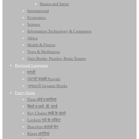
Humor and Satire
International
Economics
Science
Information Technology & Computers
Africa
Health & Fitness
Yoga & Meditation
Quiz Books, Puzzles, Brain Teasers
Regional Language
मराठी
ਪੰਜਾਬੀ पंजाबी Punjabi
ગુજરાતી Gujarati Books
Fancy Items
Flags झंडे व झाड़ियां
बिल्ले व आई. डी. कार्ड
Key Chains चाबी के छल्ले
Lockets गले के लॉकेट
Bracelets कलाई चेन
Rings अंगूठियां