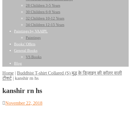
28 Children 3-5 Years
30 Children 6-9 Years
32 Children 10-12 Years
34 Children 12-15 Years
Paintings by VAAIPL
Paintings
Books’ Offers
General Books
VS Books
Blog
Home
|
Buddhist T-shirt Collared (S) बुद्ध के डिज़ाइन की कॉलर वाली
टीशर्ट
|
kanshir rn hs
kanshir rn hs
Posted
November 22, 2018
on