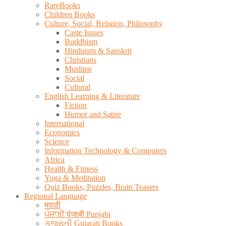
RareBooks
Children Books
Culture, Social, Religion, Philosophy
Caste Issues
Buddhism
Hinduism & Sanskrit
Christians
Muslims
Social
Cultural
English Learning & Literature
Fiction
Humor and Satire
International
Economics
Science
Information Technology & Computers
Africa
Health & Fitness
Yoga & Meditation
Quiz Books, Puzzles, Brain Teasers
Regional Language
मराठी
ਪੰਜਾਬੀ पंजाबी Punjabi
ગુજરાતી Gujarati Books