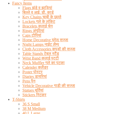
Fancy Items
Flags झंडे व झाड़ियां
बिल्ले व आई. डी. कार्ड
Key Chains चाबी के छल्ले
Lockets गले के लॉकेट
Bracelets कलाई चेन
Rings अंगूठियां
Caps टोपियां
Home Decorative घरेलू सज्जा
Night Lamps नाईट लैम्प
Cloth Accessories कपड़ों की सज्जा
Table Stands टेबल स्टैंड
Wrist Band कलाई पट्टी
Neck Muffler गले का पटका
Calender कलैंडर
Poster पोस्टर
Diaries डायरियां
Pens पैन
Vehicle Decorative गाडी की सज्जा
Statues मूर्तियां
Stickers स्टिकर
T-Shirts
36 S Small
38 M Medium
40 L Large