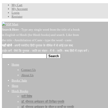
My Cart
My Account
Login
Register
Search Here
- Type any single word from the title of a book
in English or Hindi (for Hindi books) and search. Like from
the title - Annihilation of Caste - type the word - caste.
यहाँ खोजें
- अपनी पसंदीदा हिंदी पुस्तक के शीर्षक में से कोई एक शब्द
टाईप करें: जैसे कि पुस्तक - जाति का संहार - में से - जाति - शब्द हिंदी में टाइप करें।
Search
Home
Contact Us
About Us
Books’ Sale
Shop
Hindi Books
नारी विशेष
डॉ. भीमराव अम्बेडकर की लिखित पुस्तकें
डॉ. भीमराव अम्बेडकर के जीवन व कार्यों पर पुस्तकें