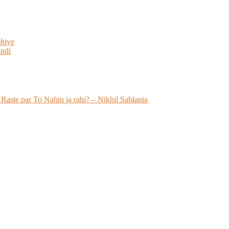
bhiye
indi
 Raste par To Nahin ja rahi? – Nikhil Sablania