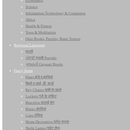
Economics
Science
Information Technology & Computers
Africa
Health & Fitness
Yoga & Meditation
Quiz Books, Puzzles, Brain Teasers
Regional Language
मराठी
ਪੰਜਾਬੀ पंजाबी Punjabi
ગુજરાતી Gujarati Books
Fancy Items
Flags झंडे व झाड़ियां
बिल्ले व आई. डी. कार्ड
Key Chains चाबी के छल्ले
Lockets गले के लॉकेट
Bracelets कलाई चेन
Rings अंगूठियां
Caps टोपियां
Home Decorative घरेलू सज्जा
Night Lamps नाईट लैम्प