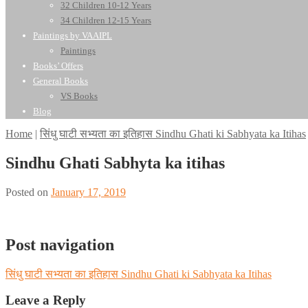
32 Children 10-12 Years
34 Children 12-15 Years
Paintings by VAAIPL
Paintings
Books’ Offers
General Books
VS Books
Blog
Home
|
सिंधु घाटी सभ्यता का इतिहास Sindhu Ghati ki Sabhyata ka Itihas
Sindhu Ghati Sabhyta ka itihas
Posted on
January 17, 2019
Post navigation
सिंधु घाटी सभ्यता का इतिहास Sindhu Ghati ki Sabhyata ka Itihas
Leave a Reply