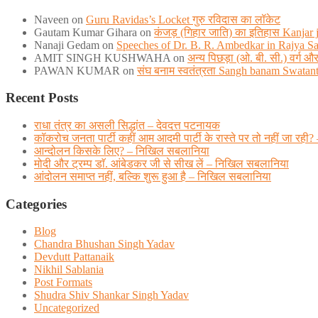
Naveen
on
Guru Ravidas’s Locket गुरु रविदास का लॉकेट
Gautam Kumar Gihara
on
कंजड़ (गिहार जाति) का इतिहास Kanjar ja
Nanaji Gedam
on
Speeches of Dr. B. R. Ambedkar in Rajya S
AMIT SINGH KUSHWAHA
on
अन्य पिछड़ा (ओ. बी. सी.) वर्ग
PAWAN KUMAR
on
संघ बनाम स्वतंत्रता Sangh banam Swatan
Recent Posts
राधा तंत्र का असली सिद्धांत – देवदत्त पटनायक
कॉकरोच जनता पार्टी कहीं आम आदमी पार्टी के रास्ते पर तो नहीं जा
आन्दोलन किसके लिए? – निखिल सबलानिया
मोदी और ट्रम्प डाॅ. आंबेडकर जी से सीख लें – निखिल सबलानिया
आंदोलन समाप्त नहीं, बल्कि शुरू हुआ है – निखिल सबलानिया
Categories
Blog
Chandra Bhushan Singh Yadav
Devdutt Pattanaik
Nikhil Sablania
Post Formats
Shudra Shiv Shankar Singh Yadav
Uncategorized