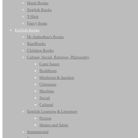
Hindi Books
English Books
T-Shirt
Fancy Items
English Books
Dr. Ambedkar’s Books
RareBooks
Children Books
Culture, Social, Religion, Philosophy
Caste Issues
Buddhism
Hinduism & Sanskrit
Christians
Muslims
Social
Cultural
English Learning & Literature
Fiction
Humor and Satire
International