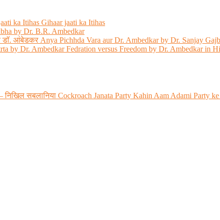
ati ka Itihas Gihaar jaati ka Itihas
abha by Dr. B.R. Ambedkar
 और डॉ. आंबेडकर Anya Pichhda Vara aur Dr. Ambedkar by Dr. Sanjay Gaj
trta by Dr. Ambedkar Fedration versus Freedom by Dr. Ambedkar in H
 रही? – निखिल सबलानिया Cockroach Janata Party Kahin Aam Adami Party ke