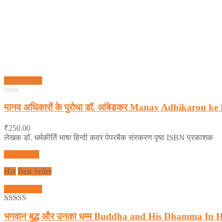
Quick View
0
मानव अधिकारों के पुरोधा डॉ. आंबेडकर Manav Adhikaron
out
of
5
₹
250.00
लेखक डॉ. धर्मकीर्ति भाषा हिन्दी कवर पेपरबैक संस्करण पृष्ठ ISBN प्रकाशक
Add to cart
Hot
Best Seller
Quick View
5.00
out of 5
भगवान बुद्ध और उनका धम्म Buddha and His Dhamma I