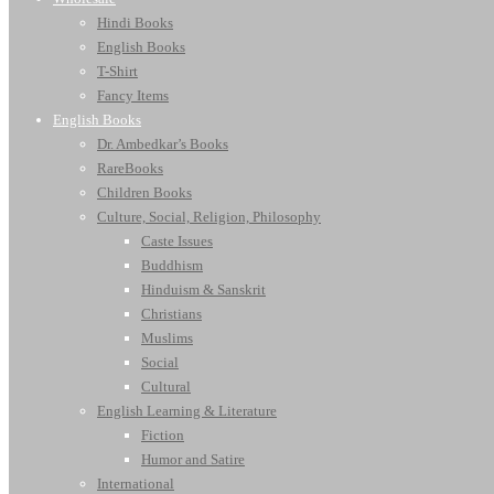
Hindi Books
English Books
T-Shirt
Fancy Items
English Books
Dr. Ambedkar’s Books
RareBooks
Children Books
Culture, Social, Religion, Philosophy
Caste Issues
Buddhism
Hinduism & Sanskrit
Christians
Muslims
Social
Cultural
English Learning & Literature
Fiction
Humor and Satire
International