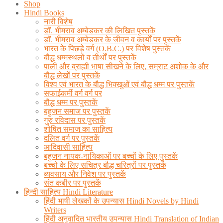
Shop
Hindi Books
नारी विशेष
डॉ. भीमराव अम्बेडकर की लिखित पुस्तकें
डॉ. भीमराव अम्बेडकर के जीवन व कार्यों पर पुस्तकें
भारत के पिछड़े वर्ग (O.B.C.) पर विशेष पुस्तकें
बौद्ध धम्मस्थलों व तीर्थों पर पुस्तकें
पाली और ब्राह्मी भाषा सीखने के लिए, सम्राट अशोक के और
बौद्ध लेखों पर पुस्तकें
विश्व एवं भारत के बौद्ध भिक्खुओं एवं बौद्ध धम्म पर पुस्तकें
सफाईकर्मी वर्ग वर्ग पर
बौद्ध धम्म पर पुस्तकें
बहुजन समाज पर पुस्तकें
गुरु रविदास पर पुस्तकें
शोषित समाज का साहित्य
दलित वर्ग पर पुस्तकें
आदिवासी साहित्य
बहुजन नायक-नायिकाओं पर बच्चों के लिए पुस्तकें
बच्चो के लिए सचित्र बौद्ध चरित्रों पर पुस्तकें
व्यवसाय और निवेश पर पुस्तकें
संत कबीर पर पुस्तकें
हिन्दी साहित्य Hindi Literature
हिंदी भाषी लेखकों के उपन्यास Hindi Novels by Hindi
Writers
हिंदी अनुवादित भारतीय उपन्यास Hindi Translation of Indian