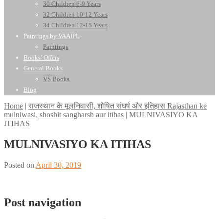
30 Children 6-9 Years
32 Children 10-12 Years
34 Children 12-15 Years
Paintings by VAAIPL
Paintings
Books’ Offers
General Books
VS Books
Blog
Home
|
राजस्थान के मूलनिवासी, शोषित संघर्ष और इतिहास Rajasthan ke
mulniwasi, shoshit sangharsh aur itihas
|
MULNIVASIYO KA
ITIHAS
MULNIVASIYO KA ITIHAS
Posted on
April 30, 2019
Post navigation