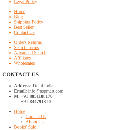
Legal Policy
Home
Blog
Shipping Policy
Best Seller
Contact Us
Orders Returns
Search Terms
Advanced Search
Affiliates
Wholesales
CONTACT US
Address:
Delhi India
Email:
info@nspmart.com
M: +91-8851188170
+91-8447913116
Home
Contact Us
About Us
Books’ Sale