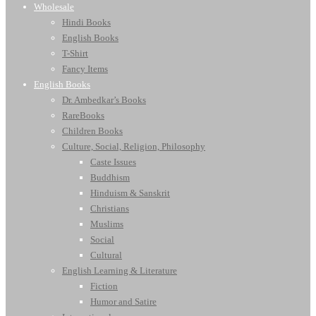
Wholesale
Hindi Books
English Books
T-Shirt
Fancy Items
English Books
Dr. Ambedkar’s Books
RareBooks
Children Books
Culture, Social, Religion, Philosophy
Caste Issues
Buddhism
Hinduism & Sanskrit
Christians
Muslims
Social
Cultural
English Learning & Literature
Fiction
Humor and Satire