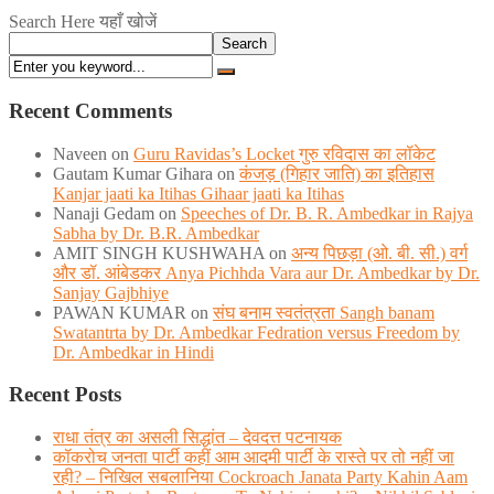
Search Here यहाँ खोजें
Search
Recent Comments
Naveen
on
Guru Ravidas’s Locket गुरु रविदास का लॉकेट
Gautam Kumar Gihara
on
कंजड़ (गिहार जाति) का इतिहास
Kanjar jaati ka Itihas Gihaar jaati ka Itihas
Nanaji Gedam
on
Speeches of Dr. B. R. Ambedkar in Rajya
Sabha by Dr. B.R. Ambedkar
AMIT SINGH KUSHWAHA
on
अन्य पिछड़ा (ओ. बी. सी.) वर्ग
और डॉ. आंबेडकर Anya Pichhda Vara aur Dr. Ambedkar by Dr.
Sanjay Gajbhiye
PAWAN KUMAR
on
संघ बनाम स्वतंत्रता Sangh banam
Swatantrta by Dr. Ambedkar Fedration versus Freedom by
Dr. Ambedkar in Hindi
Recent Posts
राधा तंत्र का असली सिद्धांत – देवदत्त पटनायक
कॉकरोच जनता पार्टी कहीं आम आदमी पार्टी के रास्ते पर तो नहीं जा
रही? – निखिल सबलानिया Cockroach Janata Party Kahin Aam