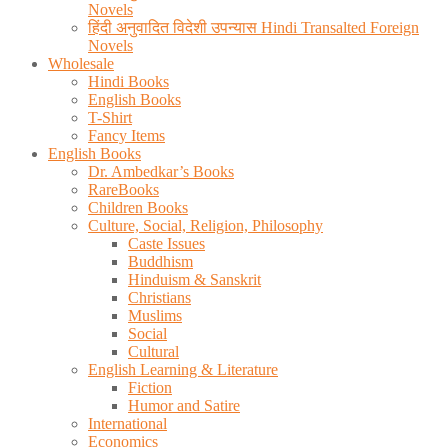
Novels
हिंदी अनुवादित विदेशी उपन्यास Hindi Transalted Foreign
Novels
Wholesale
Hindi Books
English Books
T-Shirt
Fancy Items
English Books
Dr. Ambedkar’s Books
RareBooks
Children Books
Culture, Social, Religion, Philosophy
Caste Issues
Buddhism
Hinduism & Sanskrit
Christians
Muslims
Social
Cultural
English Learning & Literature
Fiction
Humor and Satire
International
Economics