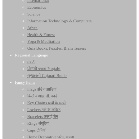
International
Economics
Science
Information Technology & Computers
Africa
Health & Fitness
Yoga & Meditation
Quiz Books, Puzzles, Brain Teasers
Regional Language
मराठी
ਪੰਜਾਬੀ पंजाबी Punjabi
ગુજરાતી Gujarati Books
Fancy Items
Flags झंडे व झाड़ियां
बिल्ले व आई. डी. कार्ड
Key Chains चाबी के छल्ले
Lockets गले के लॉकेट
Bracelets कलाई चेन
Rings अंगूठियां
Caps टोपियां
Home Decorative घरेलू सज्जा