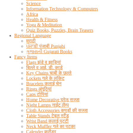
Science
Information Technology & Computers
Africa
Health & Fitness
Yoga & Meditation
Quiz Books, Puzzles, Brain Teasers
Regional Language
मराठी
ਪੰਜਾਬੀ पंजाबी Punjabi
ગુજરાતી Gujarati Books
Fancy Items
Flags झंडे व झाड़ियां
बिल्ले व आई. डी. कार्ड
Key Chains चाबी के छल्ले
Lockets गले के लॉकेट
Bracelets कलाई चेन
Rings अंगूठियां
Caps टोपियां
Home Decorative घरेलू सज्जा
Night Lamps नाईट लैम्प
Cloth Accessories कपड़ों की सज्जा
Table Stands टेबल स्टैंड
Wrist Band कलाई पट्टी
Neck Muffler गले का पटका
Calender कलैंडर