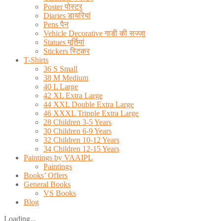
Poster पोस्टर
Diaries डायरियां
Pens पैन
Vehicle Decorative गाडी की सज्जा
Statues मूर्तियां
Stickers स्टिकर
T-Shirts
36 S Small
38 M Medium
40 L Large
42 XL Extra Large
44 XXL Double Extra Large
46 XXXL Tripple Extra Large
28 Children 3-5 Years
30 Children 6-9 Years
32 Children 10-12 Years
34 Children 12-15 Years
Paintings by VAAIPL
Paintings
Books’ Offers
General Books
VS Books
Blog
Loading...