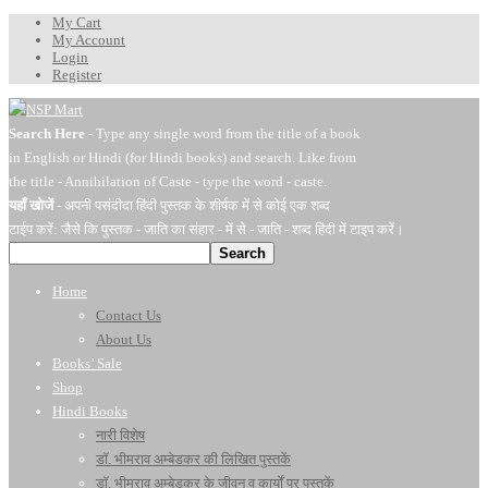
My Cart
My Account
Login
Register
Search Here
- Type any single word from the title of a book
in English or Hindi (for Hindi books) and search. Like from
the title - Annihilation of Caste - type the word - caste.
यहाँ खोजें
- अपनी पसंदीदा हिंदी पुस्तक के शीर्षक में से कोई एक शब्द
टाईप करें: जैसे कि पुस्तक - जाति का संहार - में से - जाति - शब्द हिंदी में टाइप करें।
Search
Home
Contact Us
About Us
Books’ Sale
Shop
Hindi Books
नारी विशेष
डॉ. भीमराव अम्बेडकर की लिखित पुस्तकें
डॉ. भीमराव अम्बेडकर के जीवन व कार्यों पर पुस्तकें