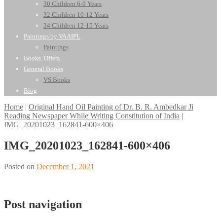
30 Children 6-9 Years
32 Children 10-12 Years
34 Children 12-15 Years
Paintings by VAAIPL
Paintings
Books’ Offers
General Books
VS Books
Blog
Home
|
Original Hand Oil Painting of Dr. B. R. Ambedkar Ji
Reading Newspaper While Writing Constitution of India
|
IMG_20201023_162841-600×406
IMG_20201023_162841-600×406
Posted on
December 1, 2021
Post navigation