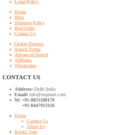
Legal Policy
Home
Blog
Shipping Policy
Best Seller
Contact Us
Orders Returns
Search Terms
Advanced Search
Affiliates
Wholesales
CONTACT US
Address:
Delhi India
Email:
info@nspmart.com
M: +91-8851188170
+91-8447913116
Home
Contact Us
About Us
Books’ Sale