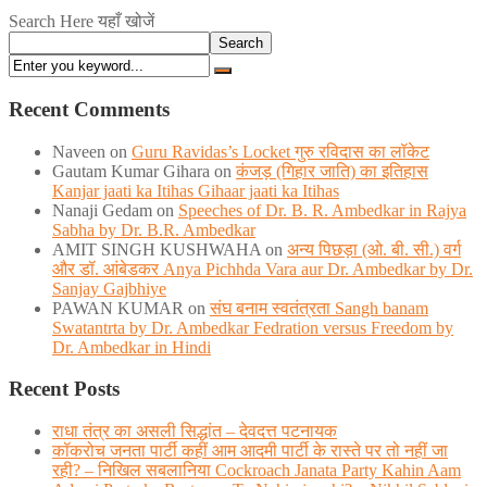
Search Here यहाँ खोजें
Search
Recent Comments
Naveen
on
Guru Ravidas’s Locket गुरु रविदास का लॉकेट
Gautam Kumar Gihara
on
कंजड़ (गिहार जाति) का इतिहास
Kanjar jaati ka Itihas Gihaar jaati ka Itihas
Nanaji Gedam
on
Speeches of Dr. B. R. Ambedkar in Rajya
Sabha by Dr. B.R. Ambedkar
AMIT SINGH KUSHWAHA
on
अन्य पिछड़ा (ओ. बी. सी.) वर्ग
और डॉ. आंबेडकर Anya Pichhda Vara aur Dr. Ambedkar by Dr.
Sanjay Gajbhiye
PAWAN KUMAR
on
संघ बनाम स्वतंत्रता Sangh banam
Swatantrta by Dr. Ambedkar Fedration versus Freedom by
Dr. Ambedkar in Hindi
Recent Posts
राधा तंत्र का असली सिद्धांत – देवदत्त पटनायक
कॉकरोच जनता पार्टी कहीं आम आदमी पार्टी के रास्ते पर तो नहीं जा
रही? – निखिल सबलानिया Cockroach Janata Party Kahin Aam