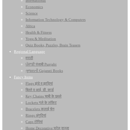
International
Economics
Science
Information Technology & Computers
Africa
Health & Fitness
Yoga & Meditation
Quiz Books, Puzzles, Brain Teasers
Regional Language
मराठी
ਪੰਜਾਬੀ पंजाबी Punjabi
ગુજરાતી Gujarati Books
Fancy Items
Flags झंडे व झाड़ियां
बिल्ले व आई. डी. कार्ड
Key Chains चाबी के छल्ले
Lockets गले के लॉकेट
Bracelets कलाई चेन
Rings अंगूठियां
Caps टोपियां
Home Decorative घरेलू सज्जा