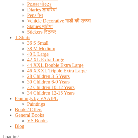
Poster पोस्टर
Diaries डायरियां
Pens पैन
Vehicle Decorative गाडी की सज्जा
Statues मूर्तियां
Stickers स्टिकर
T-Shirts
36 S Small
38 M Medium
40 L Large
42 XL Extra Large
44 XXL Double Extra Large
46 XXXL Tripple Extra Large
28 Children 3-5 Years
30 Children 6-9 Years
32 Children 10-12 Years
34 Children 12-15 Years
Paintings by VAAIPL
Paintings
Books’ Offers
General Books
VS Books
Blog
Loading...