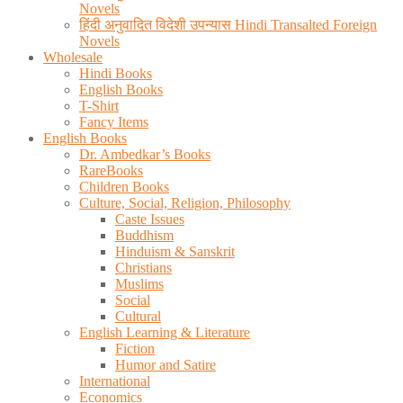
Novels
हिंदी अनुवादित विदेशी उपन्यास Hindi Transalted Foreign
Novels
Wholesale
Hindi Books
English Books
T-Shirt
Fancy Items
English Books
Dr. Ambedkar’s Books
RareBooks
Children Books
Culture, Social, Religion, Philosophy
Caste Issues
Buddhism
Hinduism & Sanskrit
Christians
Muslims
Social
Cultural
English Learning & Literature
Fiction
Humor and Satire
International
Economics