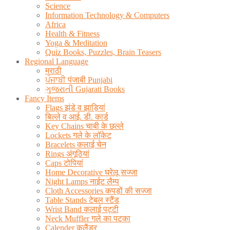
Science
Information Technology & Computers
Africa
Health & Fitness
Yoga & Meditation
Quiz Books, Puzzles, Brain Teasers
Regional Language
मराठी
ਪੰਜਾਬੀ पंजाबी Punjabi
ગુજરાતી Gujarati Books
Fancy Items
Flags झंडे व झाड़ियां
बिल्ले व आई. डी. कार्ड
Key Chains चाबी के छल्ले
Lockets गले के लॉकेट
Bracelets कलाई चेन
Rings अंगूठियां
Caps टोपियां
Home Decorative घरेलू सज्जा
Night Lamps नाईट लैम्प
Cloth Accessories कपड़ों की सज्जा
Table Stands टेबल स्टैंड
Wrist Band कलाई पट्टी
Neck Muffler गले का पटका
Calender कलैंडर