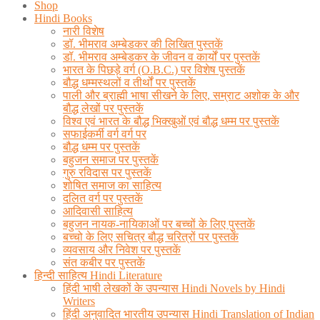
Shop
Hindi Books
नारी विशेष
डॉ. भीमराव अम्बेडकर की लिखित पुस्तकें
डॉ. भीमराव अम्बेडकर के जीवन व कार्यों पर पुस्तकें
भारत के पिछड़े वर्ग (O.B.C.) पर विशेष पुस्तकें
बौद्ध धम्मस्थलों व तीर्थों पर पुस्तकें
पाली और ब्राह्मी भाषा सीखने के लिए, सम्राट अशोक के और
बौद्ध लेखों पर पुस्तकें
विश्व एवं भारत के बौद्ध भिक्खुओं एवं बौद्ध धम्म पर पुस्तकें
सफाईकर्मी वर्ग वर्ग पर
बौद्ध धम्म पर पुस्तकें
बहुजन समाज पर पुस्तकें
गुरु रविदास पर पुस्तकें
शोषित समाज का साहित्य
दलित वर्ग पर पुस्तकें
आदिवासी साहित्य
बहुजन नायक-नायिकाओं पर बच्चों के लिए पुस्तकें
बच्चो के लिए सचित्र बौद्ध चरित्रों पर पुस्तकें
व्यवसाय और निवेश पर पुस्तकें
संत कबीर पर पुस्तकें
हिन्दी साहित्य Hindi Literature
हिंदी भाषी लेखकों के उपन्यास Hindi Novels by Hindi
Writers
हिंदी अनुवादित भारतीय उपन्यास Hindi Translation of Indian