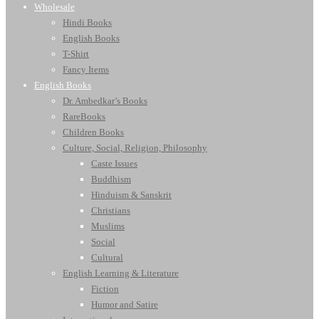
Wholesale
Hindi Books
English Books
T-Shirt
Fancy Items
English Books
Dr. Ambedkar’s Books
RareBooks
Children Books
Culture, Social, Religion, Philosophy
Caste Issues
Buddhism
Hinduism & Sanskrit
Christians
Muslims
Social
Cultural
English Learning & Literature
Fiction
Humor and Satire