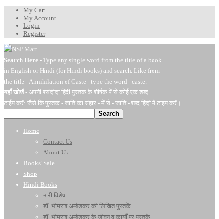
My Cart
My Account
Login
Register
Search Here
- Type any single word from the title of a book
in English or Hindi (for Hindi books) and search. Like from
the title - Annihilation of Caste - type the word - caste.
यहाँ खोजें
- अपनी पसंदीदा हिंदी पुस्तक के शीर्षक में से कोई एक शब्द
टाईप करें: जैसे कि पुस्तक - जाति का संहार - में से - जाति - शब्द हिंदी में टाइप करें।
Search
Home
Contact Us
About Us
Books’ Sale
Shop
Hindi Books
नारी विशेष
डॉ. भीमराव अम्बेडकर की लिखित पुस्तकें
डॉ. भीमराव अम्बेडकर के जीवन व कार्यों पर पुस्तकें