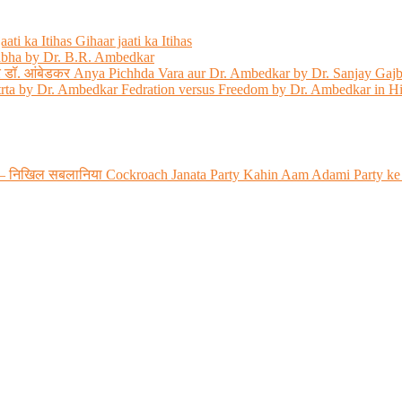
ati ka Itihas Gihaar jaati ka Itihas
abha by Dr. B.R. Ambedkar
 और डॉ. आंबेडकर Anya Pichhda Vara aur Dr. Ambedkar by Dr. Sanjay Gaj
trta by Dr. Ambedkar Fedration versus Freedom by Dr. Ambedkar in H
 रही? – निखिल सबलानिया Cockroach Janata Party Kahin Aam Adami Party ke