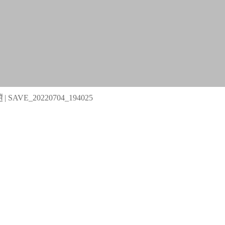
ं
|
SAVE_20220704_194025