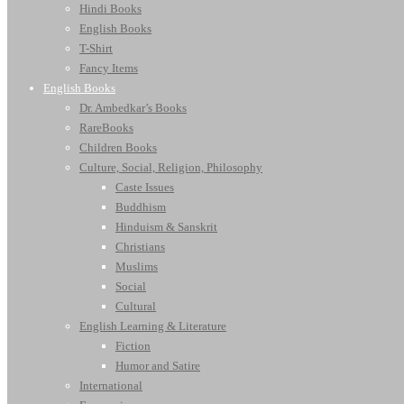
Hindi Books
English Books
T-Shirt
Fancy Items
English Books
Dr. Ambedkar’s Books
RareBooks
Children Books
Culture, Social, Religion, Philosophy
Caste Issues
Buddhism
Hinduism & Sanskrit
Christians
Muslims
Social
Cultural
English Learning & Literature
Fiction
Humor and Satire
International