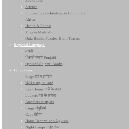
Economics
Science
Information Technology & Computers
Africa
Health & Fitness
Yoga & Meditation
Quiz Books, Puzzles, Brain Teasers
Regional Language
मराठी
ਪੰਜਾਬੀ पंजाबी Punjabi
ગુજરાતી Gujarati Books
Fancy Items
Flags झंडे व झाड़ियां
बिल्ले व आई. डी. कार्ड
Key Chains चाबी के छल्ले
Lockets गले के लॉकेट
Bracelets कलाई चेन
Rings अंगूठियां
Caps टोपियां
Home Decorative घरेलू सज्जा
Night Lamps नाईट लैम्प