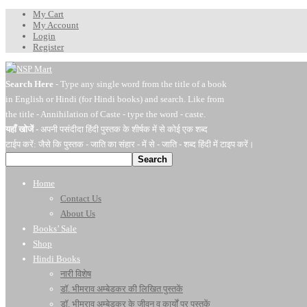
My Cart
My Account
Login
Register
Search Here
- Type any single word from the title of a book
in English or Hindi (for Hindi books) and search. Like from
the title - Annihilation of Caste - type the word - caste.
यहाँ खोजें
- अपनी पसंदीदा हिंदी पुस्तक के शीर्षक में से कोई एक शब्द
टाईप करें: जैसे कि पुस्तक - जाति का संहार - में से - जाति - शब्द हिंदी में टाइप करें।
Search
Home
Contact Us
About Us
Books’ Sale
Shop
Hindi Books
नारी विशेष
डॉ. भीमराव अम्बेडकर की लिखित पुस्तकें
डॉ. भीमराव अम्बेडकर के जीवन व कार्यों पर पुस्तकें