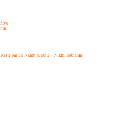
bhiye
indi
 Raste par To Nahin ja rahi? – Nikhil Sablania