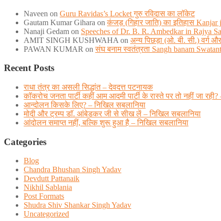
Naveen
on
Guru Ravidas’s Locket गुरु रविदास का लॉकेट
Gautam Kumar Gihara
on
कंजड़ (गिहार जाति) का इतिहास Kanjar ja
Nanaji Gedam
on
Speeches of Dr. B. R. Ambedkar in Rajya S
AMIT SINGH KUSHWAHA
on
अन्य पिछड़ा (ओ. बी. सी.) वर्ग
PAWAN KUMAR
on
संघ बनाम स्वतंत्रता Sangh banam Swatan
Recent Posts
राधा तंत्र का असली सिद्धांत – देवदत्त पटनायक
कॉकरोच जनता पार्टी कहीं आम आदमी पार्टी के रास्ते पर तो नहीं जा
आन्दोलन किसके लिए? – निखिल सबलानिया
मोदी और ट्रम्प डाॅ. आंबेडकर जी से सीख लें – निखिल सबलानिया
आंदोलन समाप्त नहीं, बल्कि शुरू हुआ है – निखिल सबलानिया
Categories
Blog
Chandra Bhushan Singh Yadav
Devdutt Pattanaik
Nikhil Sablania
Post Formats
Shudra Shiv Shankar Singh Yadav
Uncategorized