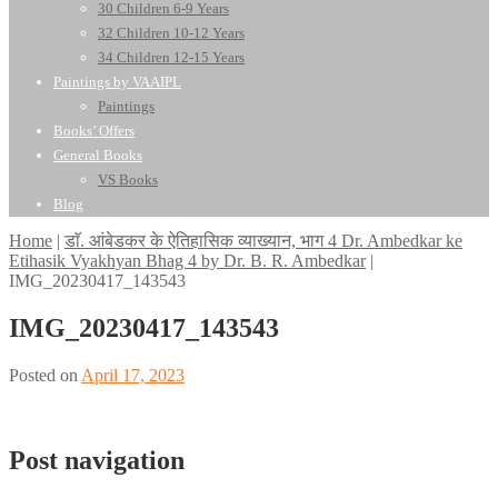
30 Children 6-9 Years
32 Children 10-12 Years
34 Children 12-15 Years
Paintings by VAAIPL
Paintings
Books’ Offers
General Books
VS Books
Blog
Home
|
डाॅ. आंबेडकर के ऐतिहासिक व्याख्यान, भाग 4 Dr. Ambedkar ke
Etihasik Vyakhyan Bhag 4 by Dr. B. R. Ambedkar
|
IMG_20230417_143543
IMG_20230417_143543
Posted on
April 17, 2023
Post navigation