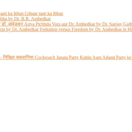
ati ka Itihas Gihaar jaati ka Itihas
abha by Dr. B.R. Ambedkar
 और डॉ. आंबेडकर Anya Pichhda Vara aur Dr. Ambedkar by Dr. Sanjay Gaj
trta by Dr. Ambedkar Fedration versus Freedom by Dr. Ambedkar in H
 रही? – निखिल सबलानिया Cockroach Janata Party Kahin Aam Adami Party ke