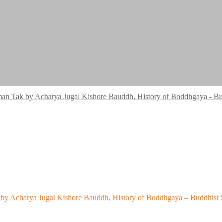
rtman Tak by Acharya Jugal Kishore Bauddh, History of Boddhgaya - Bud
k by Acharya Jugal Kishore Bauddh, History of Boddhgaya – Buddhist S