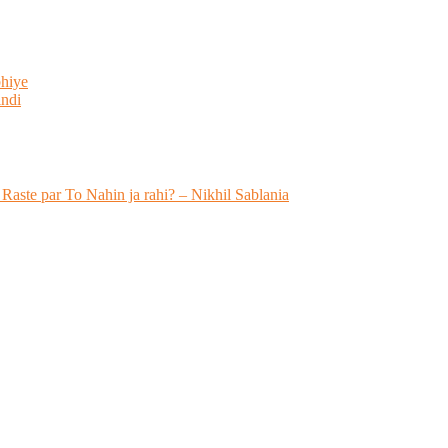
bhiye
indi
 Raste par To Nahin ja rahi? – Nikhil Sablania