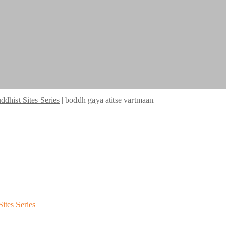
dhist Sites Series
|
boddh gaya atitse vartmaan
ites Series