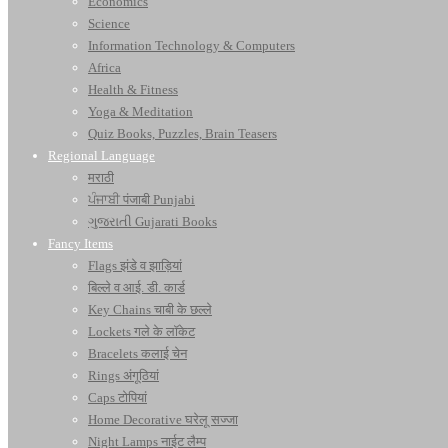
Economics
Science
Information Technology & Computers
Africa
Health & Fitness
Yoga & Meditation
Quiz Books, Puzzles, Brain Teasers
Regional Language
मराठी
ਪੰਜਾਬੀ पंजाबी Punjabi
ગુજરાતી Gujarati Books
Fancy Items
Flags झंडे व झाड़ियां
बिल्ले व आई. डी. कार्ड
Key Chains चाबी के छल्ले
Lockets गले के लॉकेट
Bracelets कलाई चेन
Rings अंगूठियां
Caps टोपियां
Home Decorative घरेलू सज्जा
Night Lamps नाईट लैम्प