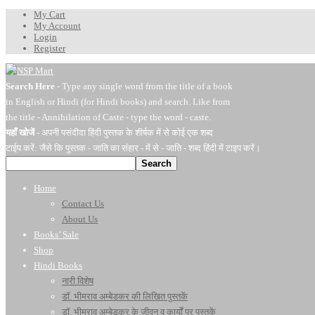
My Cart
My Account
Login
Register
Search Here
- Type any single word from the title of a book
in English or Hindi (for Hindi books) and search. Like from
the title - Annihilation of Caste - type the word - caste.
यहाँ खोजें
- अपनी पसंदीदा हिंदी पुस्तक के शीर्षक में से कोई एक शब्द
टाईप करें: जैसे कि पुस्तक - जाति का संहार - में से - जाति - शब्द हिंदी में टाइप करें।
Search
Home
Contact Us
About Us
Books’ Sale
Shop
Hindi Books
नारी विशेष
डॉ. भीमराव अम्बेडकर की लिखित पुस्तकें
डॉ. भीमराव अम्बेडकर के जीवन व कार्यों पर पुस्तकें