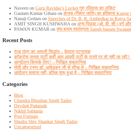
Naveen
on
Guru Ravidas’s Locket गुरु रविदास का लॉकेट
Gautam Kumar Gihara
on
कंजड़ (गिहार जाति) का इतिहास Kanjar ja
Nanaji Gedam
on
Speeches of Dr. B. R. Ambedkar in Rajya S
AMIT SINGH KUSHWAHA
on
अन्य पिछड़ा (ओ. बी. सी.) वर्ग
PAWAN KUMAR
on
संघ बनाम स्वतंत्रता Sangh banam Swatan
Recent Posts
राधा तंत्र का असली सिद्धांत – देवदत्त पटनायक
कॉकरोच जनता पार्टी कहीं आम आदमी पार्टी के रास्ते पर तो नहीं जा
आन्दोलन किसके लिए? – निखिल सबलानिया
मोदी और ट्रम्प डाॅ. आंबेडकर जी से सीख लें – निखिल सबलानिया
आंदोलन समाप्त नहीं, बल्कि शुरू हुआ है – निखिल सबलानिया
Categories
Blog
Chandra Bhushan Singh Yadav
Devdutt Pattanaik
Nikhil Sablania
Post Formats
Shudra Shiv Shankar Singh Yadav
Uncategorized