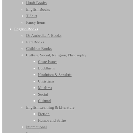
Hindi Books
English Books
T-Shirt
Fancy Items
English Books
Dr. Ambedkar’s Books
RareBooks
Children Books
Culture, Social, Religion, Philosophy
Caste Issues
Buddhism
Hinduism & Sanskrit
Christians
Muslims
Social
Cultural
English Learning & Literature
Fiction
Humor and Satire
International