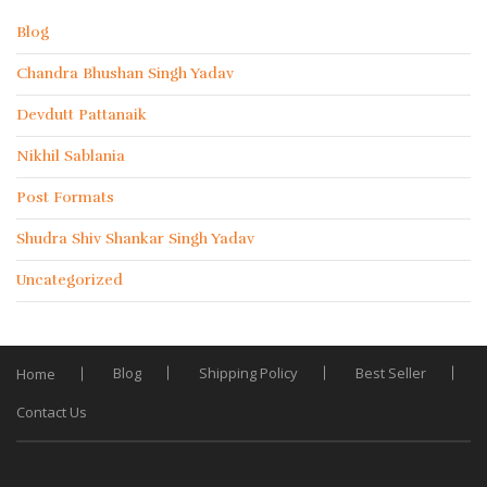
Blog
Chandra Bhushan Singh Yadav
Devdutt Pattanaik
Nikhil Sablania
Post Formats
Shudra Shiv Shankar Singh Yadav
Uncategorized
Blog
Shipping Policy
Best Seller
Home
Contact Us