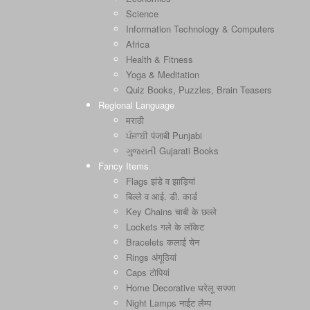
Science
Information Technology & Computers
Africa
Health & Fitness
Yoga & Meditation
Quiz Books, Puzzles, Brain Teasers
Regional Language
मराठी
ਪੰਜਾਬੀ पंजाबी Punjabi
ગુજરાતી Gujarati Books
Fancy Items
Flags झंडे व झाड़ियां
बिल्ले व आई. डी. कार्ड
Key Chains चाबी के छल्ले
Lockets गले के लॉकेट
Bracelets कलाई चेन
Rings अंगूठियां
Caps टोपियां
Home Decorative घरेलू सज्जा
Night Lamps नाईट लैम्प