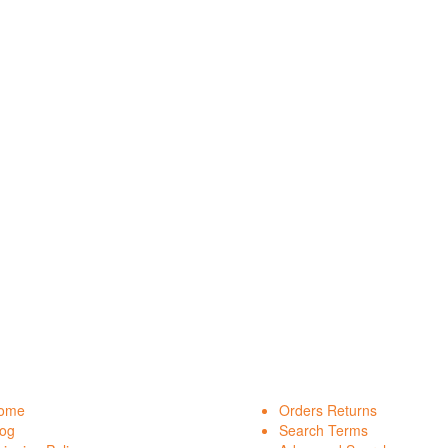
ome
Orders Returns
log
Search Terms