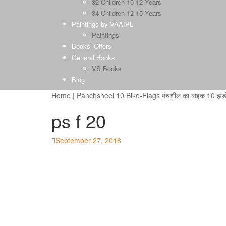
32 Children 10-12 Years
34 Children 12-15 Years
Paintings by VAAIPL
Paintings
Books’ Offers
General Books
VS Books
Blog
Home
|
Panchsheel 10 Bike-Flags पंचशील का बाइक 10 झंडों
ps f 20
Posted
September 27, 2018
on