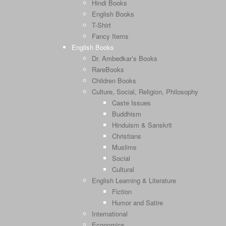
Hindi Books
English Books
T-Shirt
Fancy Items
English Books
Dr. Ambedkar’s Books
RareBooks
Children Books
Culture, Social, Religion, Philosophy
Caste Issues
Buddhism
Hinduism & Sanskrit
Christians
Muslims
Social
Cultural
English Learning & Literature
Fiction
Humor and Satire
International
Economics