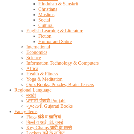
Hinduism & Sanskrit
Christians
Muslims
Social
Cultural
English Learning & Literature
Fiction
Humor and Satire
International
Economics
Science
Information Technology & Computers
Africa
Health & Fitness
Yoga & Meditation
Quiz Books, Puzzles, Brain Teasers
Regional Language
मराठी
ਪੰਜਾਬੀ पंजाबी Punjabi
ગુજરાતી Gujarati Books
Fancy Items
Flags झंडे व झाड़ियां
बिल्ले व आई. डी. कार्ड
Key Chains चाबी के छल्ले
Lockets गले के लॉकेट