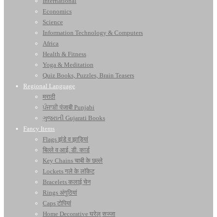
International
Economics
Science
Information Technology & Computers
Africa
Health & Fitness
Yoga & Meditation
Quiz Books, Puzzles, Brain Teasers
Regional Language
मराठी
ਪੰਜਾਬੀ पंजाबी Punjabi
ગુજરાતી Gujarati Books
Fancy Items
Flags झंडे व झाड़ियां
बिल्ले व आई. डी. कार्ड
Key Chains चाबी के छल्ले
Lockets गले के लॉकेट
Bracelets कलाई चेन
Rings अंगूठियां
Caps टोपियां
Home Decorative घरेलू सज्जा