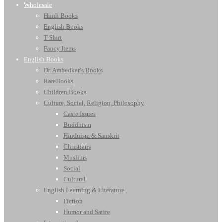
Wholesale
Hindi Books
English Books
T-Shirt
Fancy Items
English Books
Dr. Ambedkar’s Books
RareBooks
Children Books
Culture, Social, Religion, Philosophy
Caste Issues
Buddhism
Hinduism & Sanskrit
Christians
Muslims
Social
Cultural
English Learning & Literature
Fiction
Humor and Satire