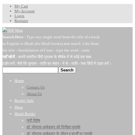
My Cart
My Account
Login
Register
Search Here
- Type any single word from the title of a book
in English or Hindi (for Hindi books) and search. Like from
the title - Annihilation of Caste - type the word - caste.
यहाँ खोजें
- अपनी पसंदीदा हिंदी पुस्तक के शीर्षक में से कोई एक शब्द
टाईप करें: जैसे कि पुस्तक - जाति का संहार - में से - जाति - शब्द हिंदी में टाइप करें।
Search
Home
Contact Us
About Us
Books’ Sale
Shop
Hindi Books
नारी विशेष
डॉ. भीमराव अम्बेडकर की लिखित पुस्तकें
डॉ. भीमराव अम्बेडकर के जीवन व कार्यों पर पुस्तकें