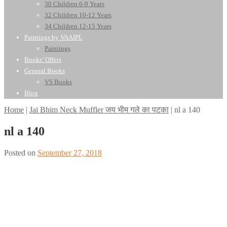
30 Children 6-9 Years
32 Children 10-12 Years
34 Children 12-15 Years
Paintings by VAAIPL
Paintings
Books’ Offers
General Books
VS Books
Blog
Home
|
Jai Bhim Neck Muffler जय भीम गले का पटका
|
nl a 140
nl a 140
Posted on
September 27, 2018