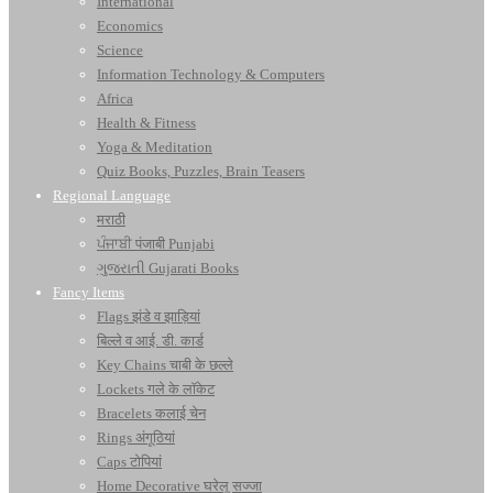
International
Economics
Science
Information Technology & Computers
Africa
Health & Fitness
Yoga & Meditation
Quiz Books, Puzzles, Brain Teasers
Regional Language
मराठी
ਪੰਜਾਬੀ पंजाबी Punjabi
ગુજરાતી Gujarati Books
Fancy Items
Flags झंडे व झाड़ियां
बिल्ले व आई. डी. कार्ड
Key Chains चाबी के छल्ले
Lockets गले के लॉकेट
Bracelets कलाई चेन
Rings अंगूठियां
Caps टोपियां
Home Decorative घरेलू सज्जा