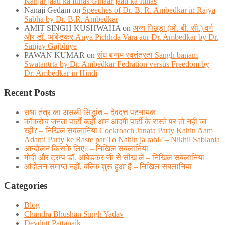
Kanjar jaati ka Itihas Gihaar jaati ka Itihas
Nanaji Gedam
on
Speeches of Dr. B. R. Ambedkar in Rajya
Sabha by Dr. B.R. Ambedkar
AMIT SINGH KUSHWAHA
on
अन्य पिछड़ा (ओ. बी. सी.) वर्ग
और डॉ. आंबेडकर Anya Pichhda Vara aur Dr. Ambedkar by Dr.
Sanjay Gajbhiye
PAWAN KUMAR
on
संघ बनाम स्वतंत्रता Sangh banam
Swatantrta by Dr. Ambedkar Fedration versus Freedom by
Dr. Ambedkar in Hindi
Recent Posts
राधा तंत्र का असली सिद्धांत – देवदत्त पटनायक
कॉकरोच जनता पार्टी कहीं आम आदमी पार्टी के रास्ते पर तो नहीं जा
रही? – निखिल सबलानिया Cockroach Janata Party Kahin Aam
Adami Party ke Raste par To Nahin ja rahi? – Nikhil Sablania
आन्दोलन किसके लिए? – निखिल सबलानिया
मोदी और ट्रम्प डाॅ. आंबेडकर जी से सीख लें – निखिल सबलानिया
आंदोलन समाप्त नहीं, बल्कि शुरू हुआ है – निखिल सबलानिया
Categories
Blog
Chandra Bhushan Singh Yadav
Devdutt Pattanaik