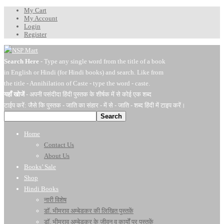
My Cart
My Account
Login
Register
Search Here
- Type any single word from the title of a book
in English or Hindi (for Hindi books) and search. Like from
the title - Annihilation of Caste - type the word - caste.
यहाँ खोजें
- अपनी पसंदीदा हिंदी पुस्तक के शीर्षक में से कोई एक शब्द
टाईप करें: जैसे कि पुस्तक - जाति का संहार - में से - जाति - शब्द हिंदी में टाइप करें।
Search
Home
Contact Us
About Us
Books’ Sale
Shop
Hindi Books
नारी विशेष
डॉ. भीमराव अम्बेडकर की लिखित पुस्तकें
डॉ. भीमराव अम्बेडकर के जीवन व कार्यों पर पुस्तकें