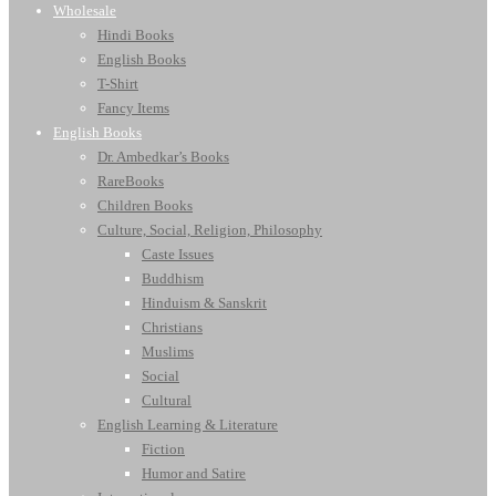
Wholesale
Hindi Books
English Books
T-Shirt
Fancy Items
English Books
Dr. Ambedkar’s Books
RareBooks
Children Books
Culture, Social, Religion, Philosophy
Caste Issues
Buddhism
Hinduism & Sanskrit
Christians
Muslims
Social
Cultural
English Learning & Literature
Fiction
Humor and Satire