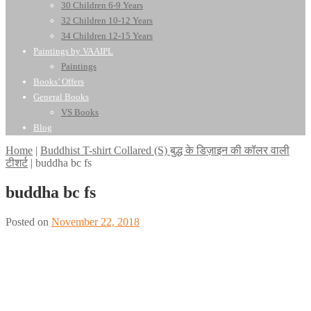
30 Children 6-9 Years
32 Children 10-12 Years
34 Children 12-15 Years
Paintings by VAAIPL
Paintings
Books’ Offers
General Books
VS Books
Blog
Home
|
Buddhist T-shirt Collared (S) बुद्ध के डिज़ाइन की कॉलर वाली
टीशर्ट
|
buddha bc fs
buddha bc fs
Posted on
November 22, 2018