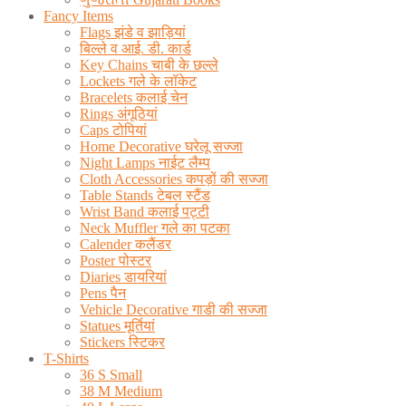
Fancy Items
Flags झंडे व झाड़ियां
बिल्ले व आई. डी. कार्ड
Key Chains चाबी के छल्ले
Lockets गले के लॉकेट
Bracelets कलाई चेन
Rings अंगूठियां
Caps टोपियां
Home Decorative घरेलू सज्जा
Night Lamps नाईट लैम्प
Cloth Accessories कपड़ों की सज्जा
Table Stands टेबल स्टैंड
Wrist Band कलाई पट्टी
Neck Muffler गले का पटका
Calender कलैंडर
Poster पोस्टर
Diaries डायरियां
Pens पैन
Vehicle Decorative गाडी की सज्जा
Statues मूर्तियां
Stickers स्टिकर
T-Shirts
36 S Small
38 M Medium