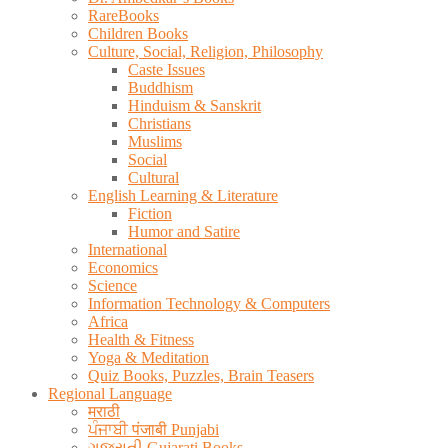
RareBooks
Children Books
Culture, Social, Religion, Philosophy
Caste Issues
Buddhism
Hinduism & Sanskrit
Christians
Muslims
Social
Cultural
English Learning & Literature
Fiction
Humor and Satire
International
Economics
Science
Information Technology & Computers
Africa
Health & Fitness
Yoga & Meditation
Quiz Books, Puzzles, Brain Teasers
Regional Language
मराठी
ਪੰਜਾਬੀ पंजाबी Punjabi
ગુજરાતી Gujarati Books