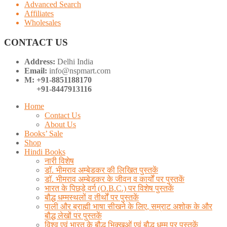
Advanced Search
Affiliates
Wholesales
CONTACT US
Address:
Delhi India
Email:
info@nspmart.com
M: +91-8851188170
+91-8447913116
Home
Contact Us
About Us
Books’ Sale
Shop
Hindi Books
नारी विशेष
डॉ. भीमराव अम्बेडकर की लिखित पुस्तकें
डॉ. भीमराव अम्बेडकर के जीवन व कार्यों पर पुस्तकें
भारत के पिछड़े वर्ग (O.B.C.) पर विशेष पुस्तकें
बौद्ध धम्मस्थलों व तीर्थों पर पुस्तकें
पाली और ब्राह्मी भाषा सीखने के लिए, सम्राट अशोक के और
बौद्ध लेखों पर पुस्तकें
विश्व एवं भारत के बौद्ध भिक्खुओं एवं बौद्ध धम्म पर पुस्तकें