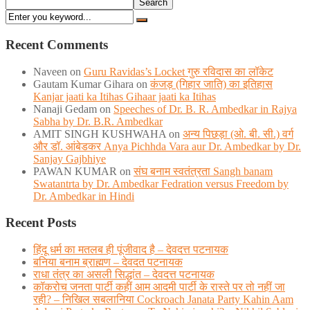
Search
Recent Comments
Naveen
on
Guru Ravidas’s Locket गुरु रविदास का लॉकेट
Gautam Kumar Gihara
on
कंजड़ (गिहार जाति) का इतिहास
Kanjar jaati ka Itihas Gihaar jaati ka Itihas
Nanaji Gedam
on
Speeches of Dr. B. R. Ambedkar in Rajya
Sabha by Dr. B.R. Ambedkar
AMIT SINGH KUSHWAHA
on
अन्य पिछड़ा (ओ. बी. सी.) वर्ग
और डॉ. आंबेडकर Anya Pichhda Vara aur Dr. Ambedkar by Dr.
Sanjay Gajbhiye
PAWAN KUMAR
on
संघ बनाम स्वतंत्रता Sangh banam
Swatantrta by Dr. Ambedkar Fedration versus Freedom by
Dr. Ambedkar in Hindi
Recent Posts
हिंदू धर्म का मतलब ही पूंजीवाद है – देवदत्त पटनायक
बनिया बनाम ब्राह्मण – देवदत पटनायक
राधा तंत्र का असली सिद्धांत – देवदत्त पटनायक
कॉकरोच जनता पार्टी कहीं आम आदमी पार्टी के रास्ते पर तो नहीं जा
रही? – निखिल सबलानिया Cockroach Janata Party Kahin Aam