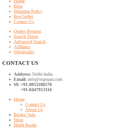
Home
Blog
Shipping Policy
Best Seller
Contact Us
Orders Returns
Search Terms
Advanced Search
Affiliates
Wholesales
CONTACT US
Address:
Delhi India
Email:
info@nspmart.com
M: +91-8851188170
+91-8447913116
Home
Contact Us
About Us
Books’ Sale
Shop
Hindi Books