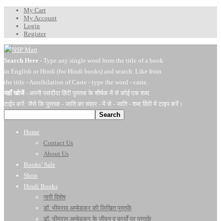
My Cart
My Account
Login
Register
Search Here
- Type any single word from the title of a book
in English or Hindi (for Hindi books) and search. Like from
the title - Annihilation of Caste - type the word - caste.
यहाँ खोजें
- अपनी पसंदीदा हिंदी पुस्तक के शीर्षक में से कोई एक शब्द
टाईप करें: जैसे कि पुस्तक - जाति का संहार - में से - जाति - शब्द हिंदी में टाइप करें।
Search
Home
Contact Us
About Us
Books’ Sale
Shop
Hindi Books
नारी विशेष
डॉ. भीमराव अम्बेडकर की लिखित पुस्तकें
डॉ. भीमराव अम्बेडकर के जीवन व कार्यों पर पुस्तकें