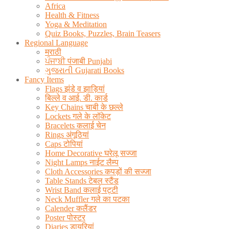
Africa
Health & Fitness
Yoga & Meditation
Quiz Books, Puzzles, Brain Teasers
Regional Language
मराठी
ਪੰਜਾਬੀ पंजाबी Punjabi
ગુજરાતી Gujarati Books
Fancy Items
Flags झंडे व झाड़ियां
बिल्ले व आई. डी. कार्ड
Key Chains चाबी के छल्ले
Lockets गले के लॉकेट
Bracelets कलाई चेन
Rings अंगूठियां
Caps टोपियां
Home Decorative घरेलू सज्जा
Night Lamps नाईट लैम्प
Cloth Accessories कपड़ों की सज्जा
Table Stands टेबल स्टैंड
Wrist Band कलाई पट्टी
Neck Muffler गले का पटका
Calender कलैंडर
Poster पोस्टर
Diaries डायरियां