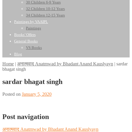
30 Children 6-9 Years
32 Children 10-12 Years
34 Children 12-15 Years
Paintings by VAAIPL
Paintings
Books’ Offers
General Books
VS Books
Blog
Home
|
अनात्मवाद Anatmwad by Bhadant Anand Kauslyayn
|
sardar
bhagat singh
sardar bhagat singh
Posted on
January 5, 2020
Post navigation
अनात्मवाद Anatmwad by Bhadant Anand Kauslyayn