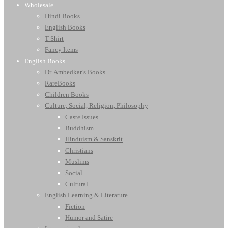
Wholesale
Hindi Books
English Books
T-Shirt
Fancy Items
English Books
Dr. Ambedkar’s Books
RareBooks
Children Books
Culture, Social, Religion, Philosophy
Caste Issues
Buddhism
Hinduism & Sanskrit
Christians
Muslims
Social
Cultural
English Learning & Literature
Fiction
Humor and Satire