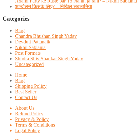
Adami Party ke Raste par To Nahin ja rahi? – Nikhil Sablania
आन्दोलन किसके लिए? – निखिल सबलानिया
Categories
Blog
Chandra Bhushan Singh Yadav
Devdutt Pattanaik
Nikhil Sablania
Post Formats
Shudra Shiv Shankar Singh Yadav
Uncategorized
Home
Blog
Shipping Policy
Best Seller
Contact Us
About Us
Refund Policy
Privacy & Policy
Terms & Conditions
Legal Policy