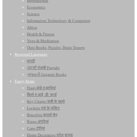
International
Economics
Science
Information Technology & Computers
Africa
Health & Fitness
Yoga & Meditation
Quiz Books, Puzzles, Brain Teasers
Regional Language
मराठी
ਪੰਜਾਬੀ पंजाबी Punjabi
ગુજરાતી Gujarati Books
Fancy Items
Flags झंडे व झाड़ियां
बिल्ले व आई. डी. कार्ड
Key Chains चाबी के छल्ले
Lockets गले के लॉकेट
Bracelets कलाई चेन
Rings अंगूठियां
Caps टोपियां
Home Decorative घरेलू सज्जा