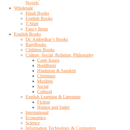
Novels
Wholesale
Hindi Books
English Books
T-Shirt
Fancy Items
English Books
Dr. Ambedkar’s Books
RareBooks
Children Books
Culture, Social, Religion, Philosophy
Caste Issues
Buddhism
Hinduism & Sanskrit
Christians
Muslims
Social
Cultural
English Learning & Literature
Fiction
Humor and Satire
International
Economics
Science
Information Technology & Computers