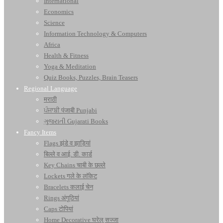
International
Economics
Science
Information Technology & Computers
Africa
Health & Fitness
Yoga & Meditation
Quiz Books, Puzzles, Brain Teasers
Regional Language
मराठी
ਪੰਜਾਬੀ पंजाबी Punjabi
ગુજરાતી Gujarati Books
Fancy Items
Flags झंडे व झाड़ियां
बिल्ले व आई. डी. कार्ड
Key Chains चाबी के छल्ले
Lockets गले के लॉकेट
Bracelets कलाई चेन
Rings अंगूठियां
Caps टोपियां
Home Decorative घरेलू सज्जा