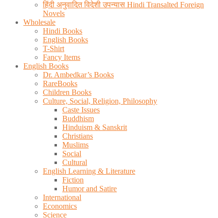
हिंदी अनुवादित विदेशी उपन्यास Hindi Transalted Foreign
Novels
Wholesale
Hindi Books
English Books
T-Shirt
Fancy Items
English Books
Dr. Ambedkar’s Books
RareBooks
Children Books
Culture, Social, Religion, Philosophy
Caste Issues
Buddhism
Hinduism & Sanskrit
Christians
Muslims
Social
Cultural
English Learning & Literature
Fiction
Humor and Satire
International
Economics
Science