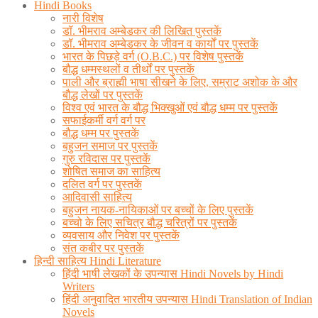
Hindi Books
नारी विशेष
डॉ. भीमराव अम्बेडकर की लिखित पुस्तकें
डॉ. भीमराव अम्बेडकर के जीवन व कार्यों पर पुस्तकें
भारत के पिछड़े वर्ग (O.B.C.) पर विशेष पुस्तकें
बौद्ध धम्मस्थलों व तीर्थों पर पुस्तकें
पाली और ब्राह्मी भाषा सीखने के लिए, सम्राट अशोक के और
बौद्ध लेखों पर पुस्तकें
विश्व एवं भारत के बौद्ध भिक्खुओं एवं बौद्ध धम्म पर पुस्तकें
सफाईकर्मी वर्ग वर्ग पर
बौद्ध धम्म पर पुस्तकें
बहुजन समाज पर पुस्तकें
गुरु रविदास पर पुस्तकें
शोषित समाज का साहित्य
दलित वर्ग पर पुस्तकें
आदिवासी साहित्य
बहुजन नायक-नायिकाओं पर बच्चों के लिए पुस्तकें
बच्चो के लिए सचित्र बौद्ध चरित्रों पर पुस्तकें
व्यवसाय और निवेश पर पुस्तकें
संत कबीर पर पुस्तकें
हिन्दी साहित्य Hindi Literature
हिंदी भाषी लेखकों के उपन्यास Hindi Novels by Hindi
Writers
हिंदी अनुवादित भारतीय उपन्यास Hindi Translation of Indian
Novels