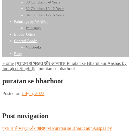
30 Children 6-9 Years
32 Children 10-12 Years
34 Children 12-15 Years
Paintings by VAAIPL
Paintings
Books’ Offers
General Books
VS Books
Blog
Home
|
पुरातन से भरहूत और आसपास Puratan se Bharut aur Aaspas by
Indrajeet Singh Iji
|
puratan se bharhoot
puratan se bharhoot
Posted on
July 6, 2023
Post navigation
पुरातन से भरहूत और आसपास Puratan se Bharut aur Aaspas by