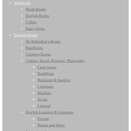
Wholesale
Hindi Books
English Books
T-Shirt
Fancy Items
English Books
Dr. Ambedkar’s Books
RareBooks
Children Books
Culture, Social, Religion, Philosophy
Caste Issues
Buddhism
Hinduism & Sanskrit
Christians
Muslims
Social
Cultural
English Learning & Literature
Fiction
Humor and Satire