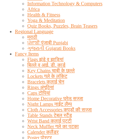
Information Technology & Computers
Africa
Health & Fitness
Yoga & Meditation
Quiz Books, Puzzles, Brain Teasers
Regional Language
मराठी
ਪੰਜਾਬੀ पंजाबी Punjabi
ગુજરાતી Gujarati Books
Fancy Items
Flags झंडे व झाड़ियां
बिल्ले व आई. डी. कार्ड
Key Chains चाबी के छल्ले
Lockets गले के लॉकेट
Bracelets कलाई चेन
Rings अंगूठियां
Caps टोपियां
Home Decorative घरेलू सज्जा
Night Lamps नाईट लैम्प
Cloth Accessories कपड़ों की सज्जा
Table Stands टेबल स्टैंड
Wrist Band कलाई पट्टी
Neck Muffler गले का पटका
Calender कलैंडर
Poster पोस्टर