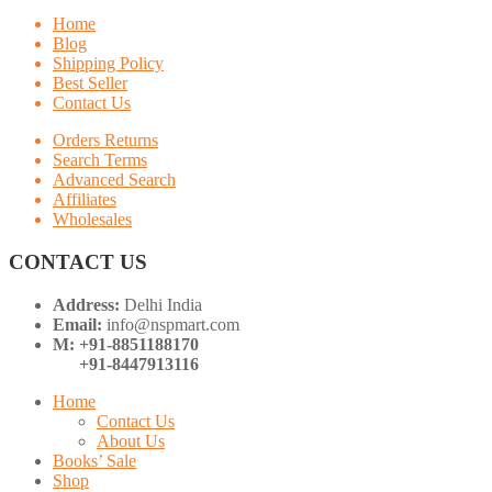
Home
Blog
Shipping Policy
Best Seller
Contact Us
Orders Returns
Search Terms
Advanced Search
Affiliates
Wholesales
CONTACT US
Address:
Delhi India
Email:
info@nspmart.com
M: +91-8851188170
+91-8447913116
Home
Contact Us
About Us
Books’ Sale
Shop