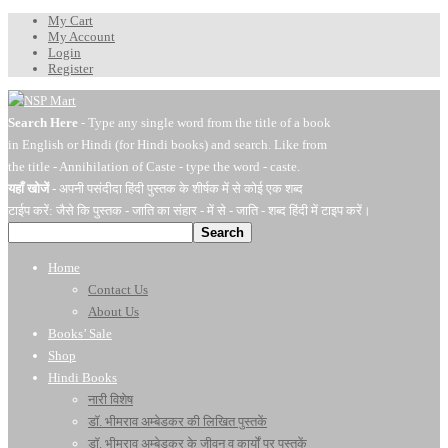
My Cart
My Account
Login
Register
Search Here
- Type any single word from the title of a book
in English or Hindi (for Hindi books) and search. Like from
the title - Annihilation of Caste - type the word - caste.
यहाँ खोजें
- अपनी पसंदीदा हिंदी पुस्तक के शीर्षक में से कोई एक शब्द
टाईप करें: जैसे कि पुस्तक - जाति का संहार - में से - जाति - शब्द हिंदी में टाइप करें।
Search
Home
Contact Us
About Us
Books’ Sale
Shop
Hindi Books
नारी विशेष
डॉ. भीमराव अम्बेडकर की लिखित पुस्तकें
डॉ. भीमराव अम्बेडकर के जीवन व कार्यों पर पुस्तकें