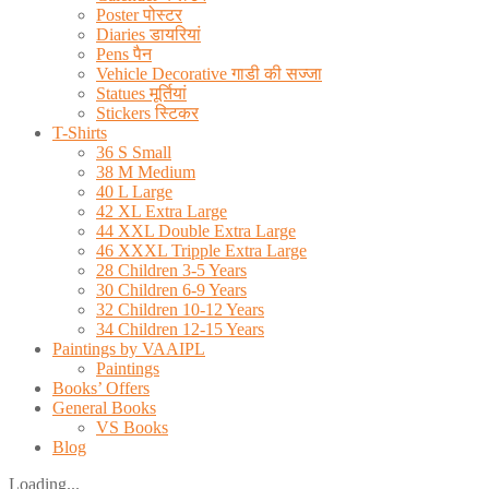
Poster पोस्टर
Diaries डायरियां
Pens पैन
Vehicle Decorative गाडी की सज्जा
Statues मूर्तियां
Stickers स्टिकर
T-Shirts
36 S Small
38 M Medium
40 L Large
42 XL Extra Large
44 XXL Double Extra Large
46 XXXL Tripple Extra Large
28 Children 3-5 Years
30 Children 6-9 Years
32 Children 10-12 Years
34 Children 12-15 Years
Paintings by VAAIPL
Paintings
Books’ Offers
General Books
VS Books
Blog
Loading...