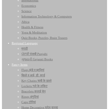
International
Economics
Science
Information Technology & Computers
Africa
Health & Fitness
Yoga & Meditation
Quiz Books, Puzzles, Brain Teasers
Regional Language
मराठी
ਪੰਜਾਬੀ पंजाबी Punjabi
ગુજરાતી Gujarati Books
Fancy Items
Flags झंडे व झाड़ियां
बिल्ले व आई. डी. कार्ड
Key Chains चाबी के छल्ले
Lockets गले के लॉकेट
Bracelets कलाई चेन
Rings अंगूठियां
Caps टोपियां
Home Decorative घरेलू सज्जा