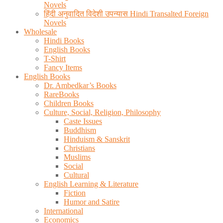
Novels
हिंदी अनुवादित विदेशी उपन्यास Hindi Transalted Foreign
Novels
Wholesale
Hindi Books
English Books
T-Shirt
Fancy Items
English Books
Dr. Ambedkar’s Books
RareBooks
Children Books
Culture, Social, Religion, Philosophy
Caste Issues
Buddhism
Hinduism & Sanskrit
Christians
Muslims
Social
Cultural
English Learning & Literature
Fiction
Humor and Satire
International
Economics