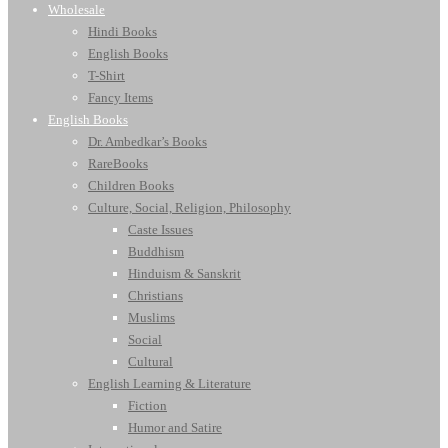
Wholesale
Hindi Books
English Books
T-Shirt
Fancy Items
English Books
Dr. Ambedkar’s Books
RareBooks
Children Books
Culture, Social, Religion, Philosophy
Caste Issues
Buddhism
Hinduism & Sanskrit
Christians
Muslims
Social
Cultural
English Learning & Literature
Fiction
Humor and Satire