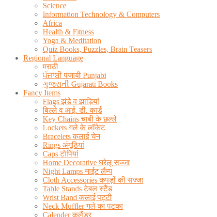
Science
Information Technology & Computers
Africa
Health & Fitness
Yoga & Meditation
Quiz Books, Puzzles, Brain Teasers
Regional Language
मराठी
ਪੰਜਾਬੀ पंजाबी Punjabi
ગુજરાતી Gujarati Books
Fancy Items
Flags झंडे व झाड़ियां
बिल्ले व आई. डी. कार्ड
Key Chains चाबी के छल्ले
Lockets गले के लॉकेट
Bracelets कलाई चेन
Rings अंगूठियां
Caps टोपियां
Home Decorative घरेलू सज्जा
Night Lamps नाईट लैम्प
Cloth Accessories कपड़ों की सज्जा
Table Stands टेबल स्टैंड
Wrist Band कलाई पट्टी
Neck Muffler गले का पटका
Calender कलैंडर