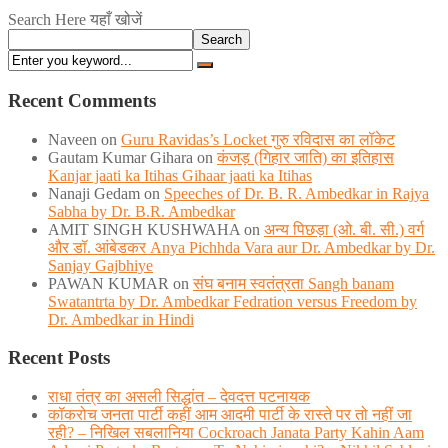
Search Here यहाँ खोजें
Search
Recent Comments
Naveen
on
Guru Ravidas’s Locket गुरु रविदास का लॉकेट
Gautam Kumar Gihara
on
कंजड़ (गिहार जाति) का इतिहास
Kanjar jaati ka Itihas Gihaar jaati ka Itihas
Nanaji Gedam
on
Speeches of Dr. B. R. Ambedkar in Rajya
Sabha by Dr. B.R. Ambedkar
AMIT SINGH KUSHWAHA
on
अन्य पिछड़ा (ओ. बी. सी.) वर्ग
और डॉ. आंबेडकर Anya Pichhda Vara aur Dr. Ambedkar by Dr.
Sanjay Gajbhiye
PAWAN KUMAR
on
संघ बनाम स्वतंत्रता Sangh banam
Swatantrta by Dr. Ambedkar Fedration versus Freedom by
Dr. Ambedkar in Hindi
Recent Posts
राधा तंत्र का असली सिद्धांत – देवदत्त पटनायक
कॉकरोच जनता पार्टी कहीं आम आदमी पार्टी के रास्ते पर तो नहीं जा
रही? – निखिल सबलानिया Cockroach Janata Party Kahin Aam