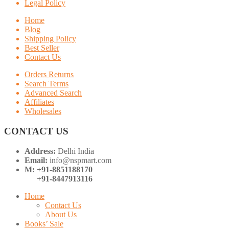
Legal Policy
Home
Blog
Shipping Policy
Best Seller
Contact Us
Orders Returns
Search Terms
Advanced Search
Affiliates
Wholesales
CONTACT US
Address:
Delhi India
Email:
info@nspmart.com
M: +91-8851188170
+91-8447913116
Home
Contact Us
About Us
Books’ Sale