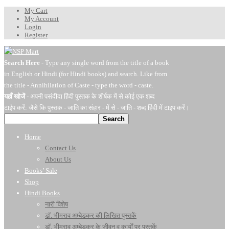
My Cart
My Account
Login
Register
Search Here
- Type any single word from the title of a book
in English or Hindi (for Hindi books) and search. Like from
the title - Annihilation of Caste - type the word - caste.
यहाँ खोजें
- अपनी पसंदीदा हिंदी पुस्तक के शीर्षक में से कोई एक शब्द
टाईप करें: जैसे कि पुस्तक - जाति का संहार - में से - जाति - शब्द हिंदी में टाइप करें।
Search
Home
Contact Us
About Us
Books’ Sale
Shop
Hindi Books
नारी विशेष
डॉ. भीमराव अम्बेडकर की लिखित पुस्तकें
डॉ. भीमराव अम्बेडकर के जीवन व कार्यों पर पुस्तकें