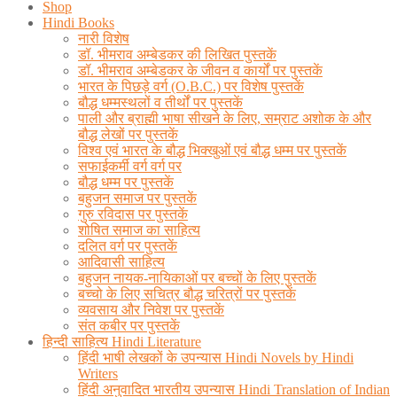
Shop
Hindi Books
नारी विशेष
डॉ. भीमराव अम्बेडकर की लिखित पुस्तकें
डॉ. भीमराव अम्बेडकर के जीवन व कार्यों पर पुस्तकें
भारत के पिछड़े वर्ग (O.B.C.) पर विशेष पुस्तकें
बौद्ध धम्मस्थलों व तीर्थों पर पुस्तकें
पाली और ब्राह्मी भाषा सीखने के लिए, सम्राट अशोक के और
बौद्ध लेखों पर पुस्तकें
विश्व एवं भारत के बौद्ध भिक्खुओं एवं बौद्ध धम्म पर पुस्तकें
सफाईकर्मी वर्ग वर्ग पर
बौद्ध धम्म पर पुस्तकें
बहुजन समाज पर पुस्तकें
गुरु रविदास पर पुस्तकें
शोषित समाज का साहित्य
दलित वर्ग पर पुस्तकें
आदिवासी साहित्य
बहुजन नायक-नायिकाओं पर बच्चों के लिए पुस्तकें
बच्चो के लिए सचित्र बौद्ध चरित्रों पर पुस्तकें
व्यवसाय और निवेश पर पुस्तकें
संत कबीर पर पुस्तकें
हिन्दी साहित्य Hindi Literature
हिंदी भाषी लेखकों के उपन्यास Hindi Novels by Hindi
Writers
हिंदी अनुवादित भारतीय उपन्यास Hindi Translation of Indian